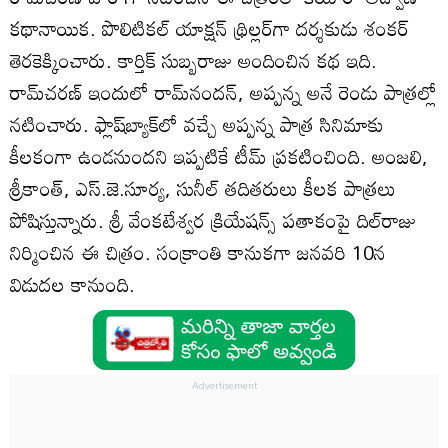
కథానాయిక. పొలిటికల్‌ యాక్షన్‌ థ్రిల్లర్‌గా దర్శకుడు శంకర్‌
తెరకెక్కించారు. కార్తిక్‌ సుబ్బరాజు అందించిన కథ ఇది.
రామ్‌చరణ్‌ ఇందులో రామ్‌నందన్‌, అప్పన్న అనే రెండు పాత్రల్లో
నటించారు. ఫ్లాష్‌బ్యాక్‌లో వచ్చే అప్పన్న పాత్ర సినిమాకు
కీలకంగా ఉండనుందని ఇప్పటికే టీమ్‌ ప్రకటించింది. అంజలి,
శ్రీకాంత్‌, ఎస్‌.జె.సూర్య, సునీల్‌ తదితరులు కీలక పాత్రలు
పోషిస్తున్నారు. శ్రీ వేంకటేశ్వర క్రియేషన్స్‌ పతాకంపై దిల్‌రాజు
నిర్మించిన ఈ చిత్రం. సంక్రాంతి కానుకగా జనవరి 10న
విడుదల కానుంది.