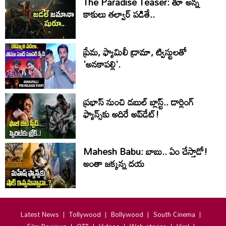
The Paradise Teaser: తూ అన్న
కాకులు తల్వార్ పడితే..
ప్రేమ, ఫ్యామిలీ డ్రామా, ట్విస్టులతో
'అనకాపల్లి'.
ప్రభాస్ నుంచి డబుల్ బ్లాస్ట్.. డార్లింగ్
ఫ్యాన్స్‌కు అదిరే అప్‌డేట్!
Mahesh Babu: బాబు.. ఏం చేస్తాడో!
అంతా జ‌క్క‌న్న ద‌య‌
Latest News
Tollywood
Bollywood
South Cinema