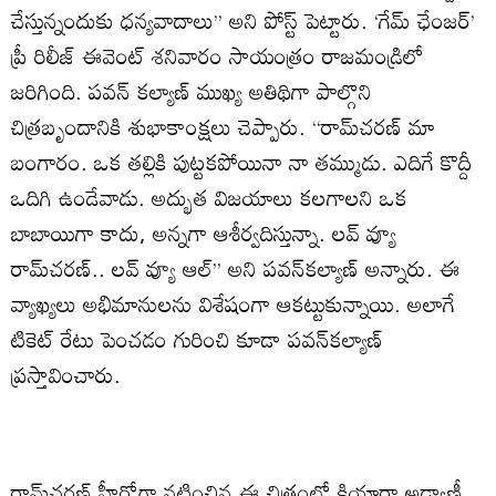
చేస్తున్నందుకు ధన్యవాదాలు’’ అని పోస్ట్‌ పెట్టారు. ‘గేమ్‌ ఛేంజర్‌’
ప్రీ రిలీజ్‌ ఈవెంట్‌ శనివారం సాయంత్రం రాజమండ్రిలో
జరిగింది. పవన్‌ కల్యాణ్‌ ముఖ్య అతిథిగా పాల్గొని
చిత్రబృందానికి శుభాకాంక్షలు చెప్పారు. ‘‘రామ్‌చరణ్‌ మా
బంగారం. ఒక తల్లికి పుట్టకపోయినా నా తమ్ముడు. ఎదిగే కొద్దీ
ఒదిగి ఉండేవాడు. అద్భుత విజయాలు కలగాలని ఒక
బాబాయిగా కాదు, అన్నగా ఆశీర్వదిస్తున్నా. లవ్‌ వ్యూ
రామ్‌చరణ్‌.. లవ్‌ వ్యూ ఆల్‌’’ అని పవన్‌కల్యాణ్‌ అన్నారు. ఈ
వ్యాఖ్యలు అభిమానులను విశేషంగా ఆకట్టుకున్నాయి. అలాగే
టికెట్‌ రేటు పెంచడం గురించి కూడా పవన్‌కల్యాణ్‌
ప్రస్తావించారు.
రామ్‌చరణ్‌ హీరోగా నటించిన ఈ చిత్రంలో కియారా అడ్వాణీ