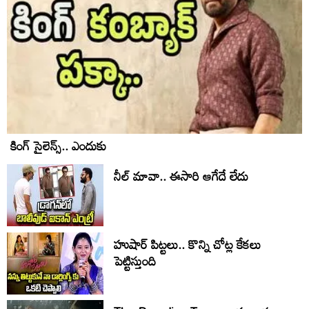
కింగ్ సైలెన్స్.. ఎందుకు
నీల్ మావా.. ఈసారి ఆగేదే లేదు
హుషార్‌ పిట్టలు.. కొన్ని చోట్ల కేకలు
పెట్టిస్తుంది