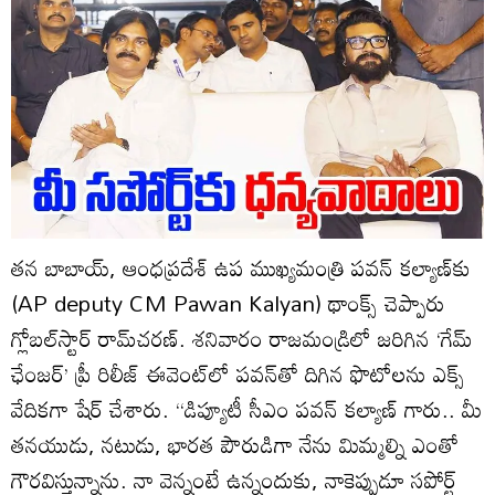
తన బాబాయ్‌, ఆంధప్రదేశ్‌ ఉప ముఖ్యమంత్రి పవన్‌ కల్యాణ్‌కు
(AP deputy CM Pawan Kalyan) థాంక్స్‌ చెప్పారు
గ్లోబల్‌స్టార్‌ రామ్‌చరణ్‌. శనివారం రాజమండ్రిలో జరిగిన ‘గేమ్‌
ఛేంజర్‌’ ప్రీ రిలీజ్‌ ఈవెంట్‌లో పవన్‌తో దిగిన ఫొటోలను ఎక్స్‌
వేదికగా షేర్‌ చేశారు. ‘‘డిప్యూటీ సీఎం పవన్‌ కల్యాణ్‌ గారు.. మీ
తనయుడు, నటుడు, భారత పౌరుడిగా నేను మిమ్మల్ని ఎంతో
గౌరవిస్తున్నాను. నా వెన్నంటే ఉన్నందుకు, నాకెప్పుడూ సపోర్ట్‌