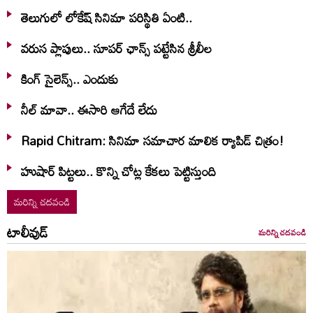
తెలుగులో లోకేష్ సినిమా పరిస్థితి ఏంటి..
వరుస ప్లాపులు.. సూపర్ ఛాన్స్ పట్టేసిన శ్రీలీల
కింగ్ సైలెన్స్.. ఎందుకు
నీల్ మావా.. ఈసారి ఆగేదే లేదు
Rapid Chitram: సినిమా సమాచార మాలిక ర్యాపిడ్ చిత్రం!
హుషార్‌ పిట్టలు.. కొన్ని చోట్ల కేకలు పెట్టిస్తుంది
మరిన్ని చదవండి
టాలీవుడ్
మరిన్ని చదవండి