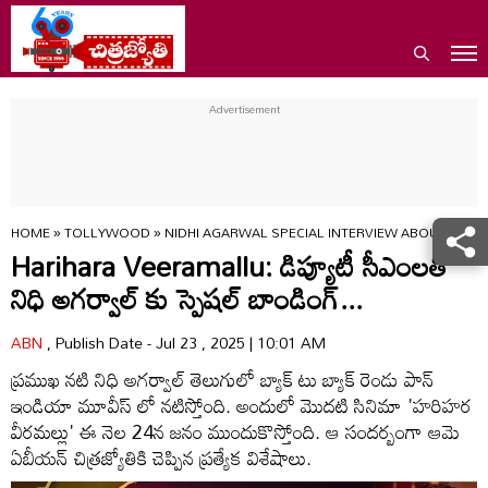
HOME
»
TOLLYWOOD
»
NIDHI AGARWAL SPECIAL INTERVIEW ABOUT HAR
Harihara Veeramallu: డిప్యూటీ సీఎంలతో
నిధి అగర్వాల్ కు స్పెషల్ బాండింగ్...
ABN
, Publish Date - Jul 23 , 2025 | 10:01 AM
ప్రముఖ నటి నిధి అగర్వాల్ తెలుగులో బ్యాక్ టు బ్యాక్ రెండు పాన్
ఇండియా మూవీస్ లో నటిస్తోంది. అందులో మొదటి సినిమా 'హరిహర
వీరమల్లు' ఈ నెల 24న జనం ముందుకొస్తోంది. ఆ సందర్బంగా ఆమె
ఏబీయన్ చిత్రజ్యోతికి చెప్పిన ప్రత్యేక విశేషాలు.