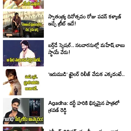
స్వాతంత్య్ర దినోత్సవం రోజు పవన్ కళ్యాణ్
ఇచ్చే ట్రీట్ ఇదే!
బర్త్‌‌డే స్పెషల్.. నటవారసుల్లో మహేష్ బాబు
స్థాయే వేరు!
‘ఇరుముడి’ ట్రైలర్ రిలీజ్ వేడుక ఎక్కడంటే..
Agadha: డర్టీ హరికి భిన్నమైన పాత్రలో
శ్రవణ్‌ రెడ్డి