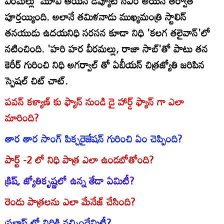
వీరమల్లు' మూవీ ఆయన డిప్యూటీ సీఎం అయిన తర్వాత
పూర్తయ్యింది. అలానే తమిళనాడు ముఖ్యమంత్రి స్టాలిన్
తనయుడు ఉదయనిధి సరసన కూడా నిధి 'కలగ తలైవాన్'లో
నటించింది. 'హరి హర వీరమల్లు, రాజా సాబ్'తో పాటు తన
కెరీర్ గురించి నిధి అగర్వాల్ తో ఏబీయన్ చిత్రజ్యోతి జరిపిన
స్పెషల్ చిట్ చాట్.
పవన్ కళ్యాణ్ కు ఫ్యాన్ నుండి డై హార్డ్ ఫ్యాన్ గా ఎలా
మారింది?
తార తార సాంగ్ పిక్చరైజేషన్ గురించి ఏం చెప్పింది?
పార్ట్ -2 లో నిధి పాత్ర ఎలా ఉండబోతోంది?
క్రిష్‌, జ్యోతికృష్ణలో ఉన్న తేడా ఏమిటీ?
రెండు పాత్రలను ఎలా మేనేజ్ చేసింది?
ప్రభాస్ లో నిధికి నచ్చిందేమిటీ?