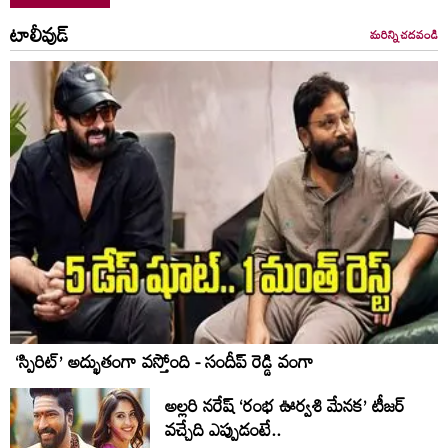
టాలీవుడ్
మరిన్ని చదవండి
‘స్పిరిట్’ అద్భుతంగా వస్తోంది - సందీప్ రెడ్డి వంగా
అల్లరి నరేష్ ‘రంభ ఊర్వశి మేనక’ టీజర్
వచ్చేది ఎప్పుడంటే..