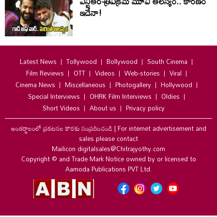
ఎన్టీఆర్-త్రివిక్రమ్ మూవీ ఆలస్యం.. కారణం
ఇదేనా!
Latest News
Tollywood
Bollywood
South Cinema
Film Reviews
OTT
Videos
Web-stories
Viral
Cinema News
Miscellaneous
Photogallery
Hollywood
Special Interviews
OHRK Film Interviews
Oldies
Short Videos
About us
Privacy policy
అంతర్జాలంలో ప్రకటనల కొరకు సంప్రదించండి
|
For internet advertisement and
sales please contact
Mailicon digitalsales@Chitrajyothy.com
Copyright © and Trade Mark Notice owned by or licensed to
Aamoda Publications PVT Ltd.