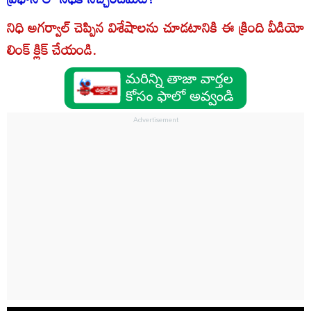
నిధి అగర్వాల్ చెప్పిన విశేషాలను చూడటానికి ఈ క్రింది వీడియో
లింక్ క్లిక్ చేయండి.