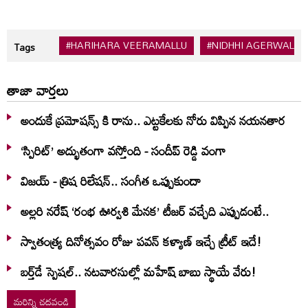
#HARIHARA VEERAMALLU
#NIDHHI AGERWAL
Tags
తాజా వార్తలు
అందుకే ప్రమోషన్స్ కి రాను.. ఎట్టకేలకు నోరు విప్పిన నయనతార
‘స్పిరిట్’ అద్భుతంగా వస్తోంది - సందీప్ రెడ్డి వంగా
విజయ్ - త్రిష రిలేషన్.. సంగీత ఒప్పుకుందా
అల్లరి నరేష్ ‘రంభ ఊర్వశి మేనక’ టీజర్ వచ్చేది ఎప్పుడంటే..
స్వాతంత్య్ర దినోత్సవం రోజు పవన్ కళ్యాణ్ ఇచ్చే ట్రీట్ ఇదే!
బర్త్‌‌డే స్పెషల్.. నటవారసుల్లో మహేష్ బాబు స్థాయే వేరు!
మరిన్ని చదవండి