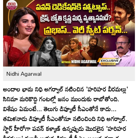
Nidhi Agarwal
అందాల భామ నిధి అగర్వాల్ నటించిన 'హరిహర వీరమల్లు'
సినిమా మరికొద్ది గంటల్లో జనం ముందుకు రాబోతోంది.
విశేషం ఏమంటే... తెలుగు డిప్యూటీ సీఎంతోనే కాదు...
తమిళనాడు డిప్యూటీ సీఎంతోనూ నటించింది నిధి అగర్వాల్.
స్టార్ హీరోగా పవన్ కళ్యాణ్‌ ఉన్నప్పుడు మొదలైన 'హరిహర