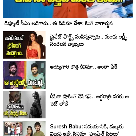
డిప్యూటీ సీఎం అడిగారు.. ఈ సినిమా చేశా: కింగ్ నాగార్జున
ప్రైవేట్ పార్ట్స్ పంపిస్తున్నారు.. మంచు లక్ష్మీ
సంచలన వ్యాఖ్యలు
అయ్యగారి కొత్త కినిమా.. అంతా ఫేక్
దీపికా షాకింగ్ డెసిషన్.. అర్దరాత్రి వరకు ఆ
సెట్ లోనే
Suresh Babu: సమయానికి, డబ్బుకు
విలువ ఇచ్చే సినిమా 'హుషార్‌ పిట్టలు'