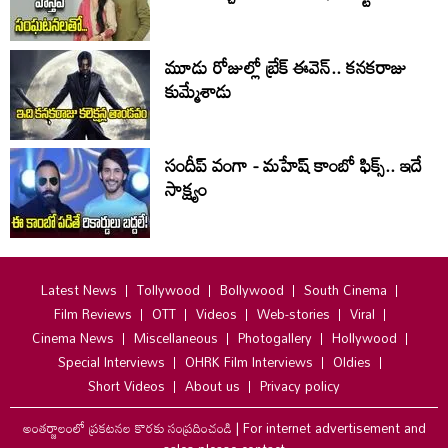
మూడు రోజుల్లో బ్రేక్ ఈవెన్.. కనకరాజు
కుమ్మేశాడు
సందీప్ వంగా - మహేష్ కాంబో ఫిక్స్.. ఇదే
సాక్ష్యం
Latest News
Tollywood
Bollywood
South Cinema
Film Reviews
OTT
Videos
Web-stories
Viral
Cinema News
Miscellaneous
Photogallery
Hollywood
Special Interviews
OHRK Film Interviews
Oldies
Short Videos
About us
Privacy policy
అంతర్జాలంలో ప్రకటనల కొరకు సంప్రదించండి
|
For internet advertisement and