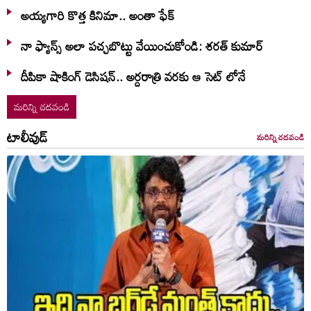
అయ్యగారి కొత్త కినిమా.. అంతా ఫేక్
నా ఫ్యాన్స్ అలా పచ్చబొట్టు వేయించుకోండి: శరత్ కుమార్
దీపికా షాకింగ్ డెసిషన్.. అర్దరాత్రి వరకు ఆ సెట్ లోనే
మరిన్ని చదవండి
టాలీవుడ్
మరిన్ని చదవండి