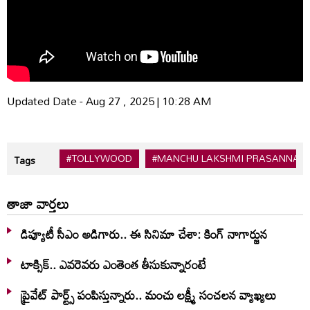
Updated Date - Aug 27 , 2025 | 10:28 AM
#TOLLYWOOD
#MANCHU LAKSHMI PRASANNA
Tags
తాజా వార్తలు
డిప్యూటీ సీఎం అడిగారు.. ఈ సినిమా చేశా: కింగ్ నాగార్జున
టాక్సిక్.. ఎవరెవరు ఎంతెంత తీసుకున్నారంటే
ప్రైవేట్ పార్ట్స్ పంపిస్తున్నారు.. మంచు లక్ష్మీ సంచలన వ్యాఖ్యలు