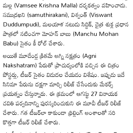
మ‌ల్ల (Vamsee Krishna Malla) ద‌ర్శ‌క‌త్వం వ‌హించాడు.
స‌ముద్ర‌ఖ‌ని (samuthirakani), విశ్వంత్ (Viswant
Duddumpudi), మలయాళ నటుడు సిద్దిక్‌, చైత్ర శుక్ల ప్ర‌ధాన‌
పాత్ర‌లో న‌టించ‌గా మోహ‌న్ బాబు (Manchu Mohan
Babu) సైతం కీ రోల్ చేశారు.
అయితే మూడేండ్ల క్రిత‌మే అగ్ని న‌క్ష‌త్రం (Agni
Nakshatram) పేరుతో ప్రాచుర్యంలోకి వ‌చ్చిన ఈ చిత్రం
పోస్ట‌ర్లు, టీజ‌ర్ సైతం విడుద‌ల చేయ‌డం విశేషం. ఇప్పుడు ఇదే
సినిమా పేరును ద‌క్ష‌గా మార్చి రిలీజ్ చేసేందుకు మేక‌ర్స్
ప్ర‌య‌త్నం చేస్తున్నారు. ఈ క్ర‌మంలో ఆగ‌స్టు 27 వినాయ‌క
చ‌వితి ప‌ర్వ‌దినాన్ని పుర‌స్క‌రించుకుని ఈ మూవీ టీజ‌ర్ రిలీజ్
చేశారు. గ‌త టీజ‌ర్‌లా కాకుండా థ్రిల్లింగ్ అంశాలతో స‌రి
కొత్త‌గా టీజ‌ర్ రిలీజ్ చేశారు.