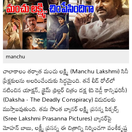
manchu
చాలాకాలం త‌ర్వాత మంచు ల‌క్ష్మి (Manchu Lakshmi) సినీ
ప్రేక్ష‌కుల‌ను అల‌రించేందుకు సిద్ధ‌మైంది. త‌నే లీడ్ రోల్‌లో
న‌టించిన యాక్ష‌న్‌, క్రైమ్ థ్రిల్ల‌ర్ చిత్రం ద‌క్ష (ది డెడ్లీ కాన్సిఫ‌రిసీ)
(Daksha - The Deadly Conspiracy) విడుద‌ల‌కు
ముస్తాబ‌వుతుంది. త‌మ సొంత బ్యాన‌ర్‌ ల‌క్ష్మి ప్ర‌స‌న్న పిక్చ‌ర్స్
(Sree Lakshmi Prasanna Pictures) బ్యాన‌ర్‌పై
మోహ‌న్ బాబు, ల‌క్ష్మీ ప్ర‌స‌న్న ఈ చిత్రాన్ని నిర్మించ‌గా వంశీకృష్ణ