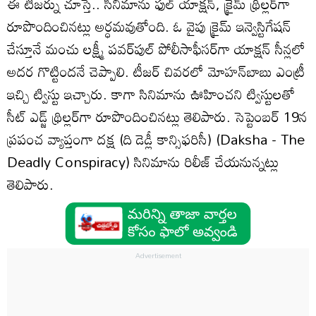
ఈ టీజ‌ర్ను చూస్తే.. సినిమాను ఫుల్ యాక్ష‌న్‌, క్రైమ్ థ్రిల్ల‌ర్‌గా
రూపొందించిన‌ట్లు అర్ధ‌మ‌వుతోంది. ఓ వైపు క్రైమ్ ఇన్వెస్టిగేష‌న్
చేస్తూనే మంచు ల‌క్ష్మీ ప‌వ‌ర్‌పుల్‌ పోలీసాఫీస‌ర్‌గా యాక్ష‌న్ సీన్ల‌లో
అద‌ర గొట్టింద‌నే చెప్పాలి. టీజ‌ర్ చివ‌ర‌లో మోహ‌న్‌బాబు ఎంట్రీ
ఇచ్చి ట్విస్టు ఇచ్చారు. కాగా సినిమాను ఊహించ‌ని ట్విస్టుల‌తో
సీట్‌ ఎడ్జ్‌ థ్రిల్లర్‌గా రూపొందించిన‌ట్లు తెలిపారు. సెప్టెంబ‌ర్ 19న
ప్ర‌పంచ వ్యాప్తంగా ద‌క్ష (ది డెడ్లీ కాన్సిఫ‌రిసీ) (Daksha - The
Deadly Conspiracy) సినిమాను రిలీజ్ చేయ‌నున్న‌ట్లు
తెలిపారు.