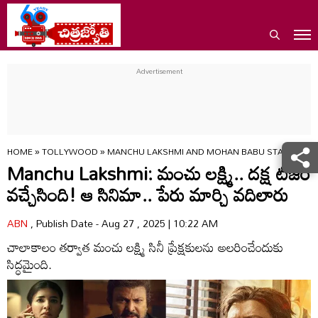
HOME
»
TOLLYWOOD
»
MANCHU LAKSHMI AND MOHAN BABU STARRER DA
Manchu Lakshmi: మంచు ల‌క్ష్మి.. ద‌క్ష టీజ‌ర్
వ‌చ్చేసింది! ఆ సినిమా.. పేరు మార్చి వ‌దిలారు
ABN
, Publish Date - Aug 27 , 2025 | 10:22 AM
చాలాకాలం త‌ర్వాత మంచు ల‌క్ష్మి సినీ ప్రేక్ష‌కుల‌ను అల‌రించేందుకు
సిద్ధ‌మైంది.