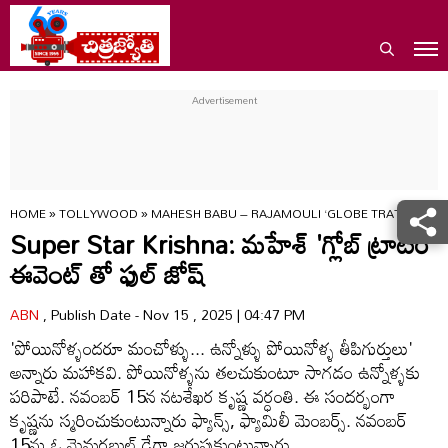
HOME
»
TOLLYWOOD
»
MAHESH BABU – RAJAMOULI ‘GLOBE TRATTER’ M
Super Star Krishna: మహేశ్ 'గ్లోబ్ ట్రాటర్'
ఈవెంట్ తో ఫుల్ జోష్
ABN
, Publish Date - Nov 15 , 2025 | 04:47 PM
'పోయినోళ్ళందరూ మంచోళ్ళు... ఉన్నోళ్ళు పోయినోళ్ళ తీపిగుర్తులు'
అన్నారు మహాకవి. పోయినోళ్ళను తలచుకుంటూ సాగడం ఉన్నోళ్ళకు
పరిపాటే. నవంబర్ 15న నటశేఖర కృష్ణ వర్ధంతి. ఈ సందర్భంగా
కృష్ణను స్మరించుకుంటున్నారు ఫ్యాన్స్, ఫ్యామిలీ మెంబర్స్. నవంబర్
15ను ఓ మెమరబుల్ డేగా జరుపుకుంటున్నారు.