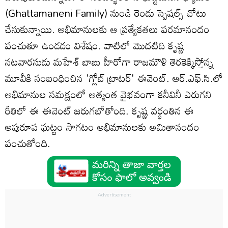
(Ghattamaneni Family) నుండి రెండు స్పెషల్స్ చోటు
చేసుకున్నాయి. అభిమానులకు ఆ ప్రత్యేకతలు పరమానందం
పంచుతూ ఉండడం విశేషం. వాటిలో మొదటిది కృష్ణ
నటవారసుడు మహేశ్ బాబు హీరోగా రాజమౌళి తెరకెక్కిస్తోన్న
మూవీకి సంబంధించిన 'గ్లోబ్ ట్రాటర్' ఈవెంట్. ఆర్.ఎఫ్.సి.లో
అభిమానుల సమక్షంలో అత్యంత వైభవంగా కనీవినీ ఎరుగని
రీతిలో ఈ ఈవెంట్ జరుగబోతోంది. కృష్ణ వర్ధంతిన ఈ
అపురూప ఘట్టం సాగటం అభిమానులకు అమితానందం
పంచుతోంది.