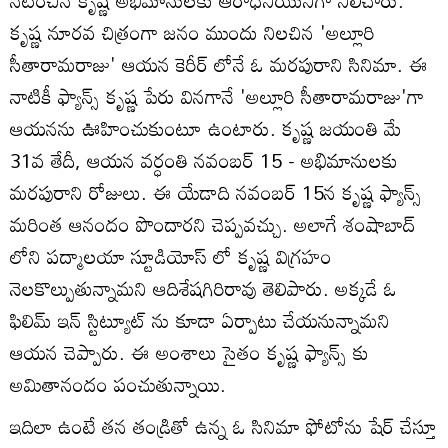
కృష్ణ నూరవ చిత్రంగా జనం ముందు నిలచిన 'అల్లూరి
సీతారామరాజు' ఆయన కెరీర్ లోనే ఓ మరపురాని సినిమా. ఈ
నాటికీ ఫ్యాన్స్ కృష్ణ పేరు వినగానే 'అల్లూరి సీతారామరాజు'గా
ఆయనను ఊహించుకుంటూ ఉంటారు. కృష్ణ జయంతి మే
31వ తేదీ, ఆయన వర్ధంతి నవంబర్ 15 - అభిమానులకు
మరపురాని రోజులు. ఈ యేడాది నవంబర్ 15న కృష్ణ ఫ్యాన్స్
మరింత ఆనందం పొందారని చెప్పవచ్చు. అలాగే శంషాబాద్
లోని పద్మాలయా స్టూడియోస్ లో కృష్ణ విగ్రహం
నెలకొల్పుతున్నామని ఆదిశేషగిరిరావు తెలిపారు. అక్కడే ఓ
ఫిలిమ్ ఇన్ స్టిట్యూట్ ను కూడా ఏర్పాటు చేయనున్నామని
ఆయన చెప్పారు. ఈ అంశాలు సైతం కృష్ణ ఫ్యాన్స్ కు
అమితానందం పంచుతున్నాయి.
ఇదిలా ఉంటే తన తండ్రితో ఉన్న ఓ సినిమా ఫోటోను షేర్ చేస్తూ