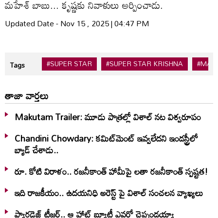
మహేశ్ బాబు... కృష్ణకు నివాళులు అర్పించాడు.
Updated Date - Nov 15 , 2025 | 04:47 PM
#SUPER STAR
#SUPER STAR KRISHNA
#MAH
Tags
తాజా వార్తలు
Makutam Trailer: మూడు పాత్రల్లో విశాల్ నట విశ్వరూపం
Chandini Chowdary: కమిట్‌మెంట్ ఇవ్వలేదని ఇండస్ట్రీలో
బ్యాడ్ చేశాడు..
రూ. కోటి విరాళం.. రజనీకాంత్ హామీపై లతా రజనీకాంత్ స్పష్టత!
ఇది రాజకీయం.. ఉదయనిధి అరెస్ట్ పై విశాల్ సంచలన వ్యాఖ్యలు
ప్యారడైజ్ టీజర్.. ఆ హాట్ బ్యూటీ ఎవరో చెప్పండయ్యా