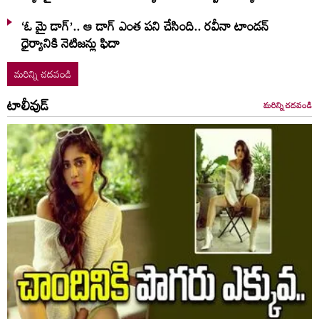
‘ఓ మై డాగ్’.. ఆ డాగ్ ఎంత పని చేసింది.. రవీనా టాండన్
ధైర్యానికి నెటిజన్లు ఫిదా
మరిన్ని చదవండి
టాలీవుడ్
మరిన్ని చదవండి