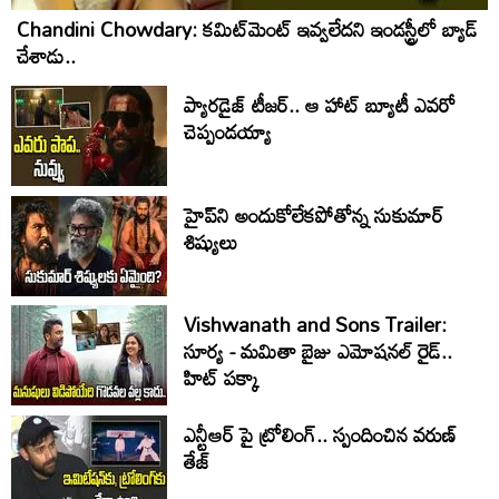
Chandini Chowdary: కమిట్‌మెంట్ ఇవ్వలేదని ఇండస్ట్రీలో బ్యాడ్
చేశాడు..
ప్యారడైజ్ టీజర్.. ఆ హాట్ బ్యూటీ ఎవరో
చెప్పండయ్యా
హైప్‌ని అందుకోలేకపోతోన్న సుకుమార్
శిష్యులు
Vishwanath and Sons Trailer:
సూర్య - మమితా బైజు ఎమోషనల్ రైడ్..
హిట్ పక్కా
ఎన్టీఆర్ పై ట్రోలింగ్.. స్పందించిన వరుణ్
తేజ్