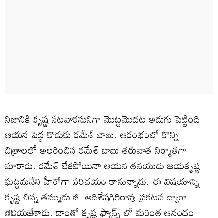
నిజానికి కృష్ణ నటవారసునిగా మొట్టమొదట అడుగు పెట్టింది
ఆయన పెద్ద కొడుకు రమేశ్ బాబు. ఆరంభంలో కొన్ని
చిత్రాలలో అలరించిన రమేశ్ బాబు తరువాత నిర్మాతగా
మారారు. రమేశ్ లేకపోయినా ఆయన తనయుడు జయకృష్ణ
ఘట్టమనేని హీరోగా పరిచయం కానున్నాడు. ఈ విషయాన్ని
కృష్ణ చిన్న తమ్ముడు జి. ఆదిశేషగిరిరావు ప్రకటన ద్వారా
తెలియజేశారు. దాంతో కృష్ణ ఫ్యాన్స్ లో మరింత ఆనందం