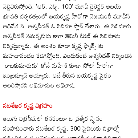
వెల్లివిరుస్తోంది. 'ఆర్. ఎక్స్. 100' మూవీ డైరెక్టర్ అజయ్
భూపతి దర్శకత్వంలో జయకృష్ణ హీరోగా వైజయంతీ మూవీస్
అధినేత సి. అశ్వనీదత్ ఓ సినిమా ప్లాన్ చేశారు. ఈ సినిమాకు
అశ్వనీదత్ సమర్పకుడు కాగా జెమినీ కిరణ్‌ ఈ సినిమాను
నిర్మిస్తున్నారు. ఈ అంశం కూడా కృష్ణ ఫ్యాన్స్ కు
మహదానందం కలిగిస్తోంది. ఎందుకంటే అశ్వనీదత్ నిర్మించిన
'రాజకుమారుడు' తోనే మహేశ్ కూడా సోలో హీరోగా
ఇంట్రడ్యూస్ అయ్యారు. అదే తీరున జయకృష్ణ సైతం
అలరిస్తారని అభిమానుల అభిలాష.
నటశేఖర కృష్ణ విగ్రహం
తెలుగు చిత్రసీమలో తనకంటూ ఓ ప్రత్యేక స్థానం
సంపాదించారు నటశేఖర కృష్ణ. 300 పైచిలుకు చిత్రాల్లో
నటించిన కృష్ణ అభిమానులకు ఆరాధనీయునిగా నిలిచారు.