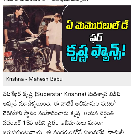
Krishna - Mahesh Babu
నటశేఖర కృష్ణ (Superstar Krishna) తుదిశ్వాస విడిచి
అప్పుడే మూడేళ్ళయింది. ఈ నాటికీ అభిమానుల మదిలో
చెరిగిపోని స్థానం సంపాదించారు కృష్ణ. ఆయన వర్ధంతి
నవంబర్ 15వ తేదీని సైతం అభిమానులు ఘనంగా
జరుపుకుంటున్నారు. ఈ సందర్భంలోనే ఘట్టమనేని ఫ్యామిలీ