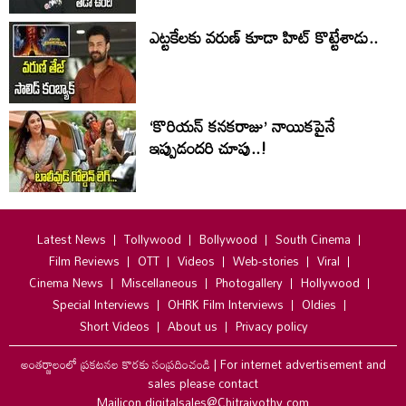
ఎట్టకేలకు వరుణ్ కూడా హిట్ కొట్టేశాడు..
‘కొరియన్ కనకరాజు’ నాయికపైనే
ఇప్పుడందరి చూపు..!
Latest News
Tollywood
Bollywood
South Cinema
Film Reviews
OTT
Videos
Web-stories
Viral
Cinema News
Miscellaneous
Photogallery
Hollywood
Special Interviews
OHRK Film Interviews
Oldies
Short Videos
About us
Privacy policy
అంతర్జాలంలో ప్రకటనల కొరకు సంప్రదించండి
|
For internet advertisement and
sales please contact
Mailicon digitalsales@Chitrajyothy.com