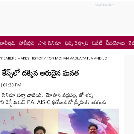
బాలీవుడ్
హాలీవుడ్
సౌత్ సినిమా
ఫిల్మ్ రివ్యూస్
ఓటీటీ
వీడియోలు
వెబ
REMIERE MAKES HISTORY FOR MOHAN VADLAPATLA AND JO
కేన్స్‌లో దక్కిన అరుదైన ఘనత
5 | 01:33 PM
లుగు సినిమా సత్తా చాటింది. మోహన్ వడ్లపట్ల, జో శర్మ
ని ప్రెస్టీజియస్ PALAIS-C థియేటర్‌లో స్క్రీనింగ్ జరిగింది.