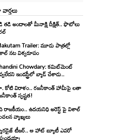
 వార్తలు
ి తడి అందాలతో మీనాక్షి దీక్షిత్‌.. ఫొటోలు
రల్
akutam Trailer: మూడు పాత్రల్లో
ిశాల్ నట విశ్వరూపం
handini Chowdary: కమిట్‌మెంట్
్వలేదని ఇండస్ట్రీలో బ్యాడ్ చేశాడు..
ూ. కోటి విరాళం.. రజనీకాంత్ హామీపై లతా
నీకాంత్ స్పష్టత!
ి రాజకీయం.. ఉదయనిధి అరెస్ట్ పై విశాల్
ంచలన వ్యాఖ్యలు
యారడైజ్ టీజర్.. ఆ హాట్ బ్యూటీ ఎవరో
ెప్పండయ్యా