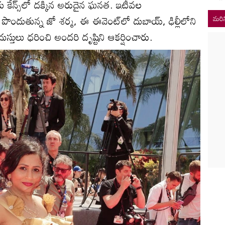
ు కేన్స్‌లో దక్కిన అరుదైన ఘనత. ఇటీవల
 పొందుతున్న జో శర్మ, ఈ ఈవెంట్‌లో దుబాయ్, ఢిల్లీలోని
మరిన
ుస్తులు ధరించి అందరి దృష్టిని ఆకర్షించారు.