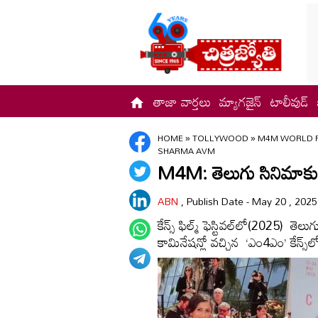
తాజా వార్తలు
మ్యాగజైన్
టాలీవుడ్
HOME
»
TOLLYWOOD
»
M4M WORLD P
SHARMA AVM
M4M: తెలుగు సినిమాకు 
ABN
, Publish Date - May 20 , 202
కేన్స్ ఫిల్మ్ ఫెస్టివల్‌లో(2025) తె
కామినేషన్లో వచ్చిన ‘ఎం4ఎం’ కేన్స్‌లో