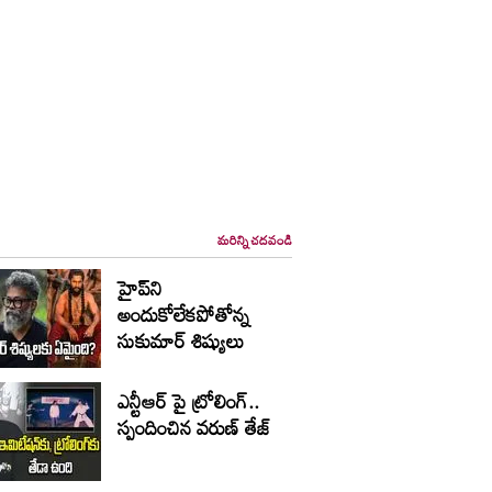
మరిన్ని చదవండి
హైప్‌ని
అందుకోలేకపోతోన్న
సుకుమార్ శిష్యులు
ఎన్టీఆర్ పై ట్రోలింగ్..
స్పందించిన వరుణ్ తేజ్