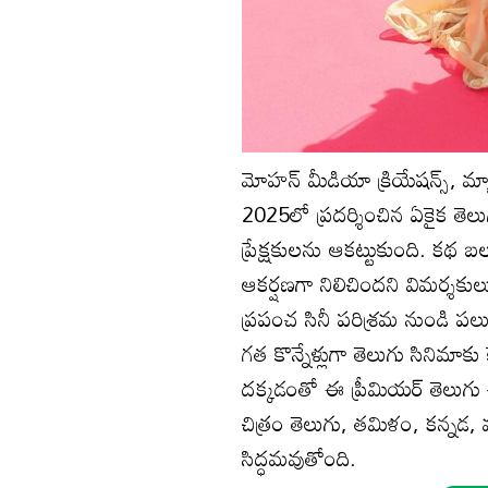
మోహన్ మీడియా క్రియేషన్స్, మ్య
2025లో ప్రదర్శించిన ఏకైక తెలుగు
ప్రేక్షకులను ఆకట్టుకుంది. కథ బల
ఆకర్షణగా నిలిచిందని విమర్శకులు
ప్రపంచ సినీ పరిశ్రమ నుండి పలు
గత కొన్నేళ్లుగా తెలుగు సినిమా
ద‌క్క‌డంతో ఈ ప్రీమియర్ తెలుగు
చిత్రం తెలుగు, తమిళం, కన్నడ
సిద్ధమవుతోంది.