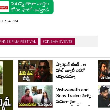
| 01:34 PM
ANNES FILM FESTIVAL
#CINEMA EVENTS
ప్యారడైజ్ టీజర్.. ఆ
హాట్ బ్యూటీ ఎవరో
చెప్పండయ్యా
Vishwanath and
Sons Trailer: సూర్య -
మమితా బైజు
ఎమోషనల్ రైడ్.. హిట్