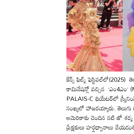
కేన్స్ ఫిల్మ్ ఫెస్టివల్‌లో(2025
కామినేషన్లో వచ్చిన ‘ఎం4ఎం’ (
PALAIS-C థియేటర్‌లో స్క్రీనింగ
సంఖ్యలో హాజరయ్యారు. తెలుగు 
అమెరికాకు చెందిన నటి జో శర్మ 
ప్రేక్షకులు హర్షధ్వానాలు చేయ