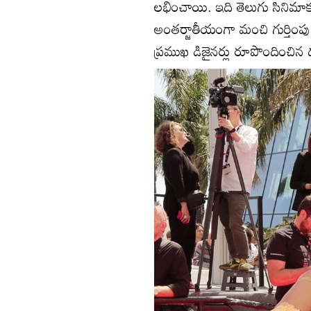
లభించాయి. ఇది తెలుగు సినిమాక
అంతర్జాతీయంగా మంచి గుర్తింపు
ప్రముఖ డిజైనర్లు రూపొందించిన ద