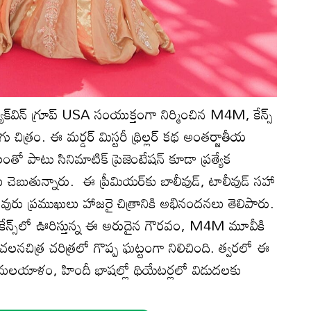
ాక్‌విన్ గ్రూప్ USA సంయుక్తంగా నిర్మించిన M4M, కేన్స్
 చిత్రం. ఈ మర్డర్ మిస్టరీ థ్రిల్లర్ కథ అంతర్జాతీయ
ంతో పాటు సినిమాటిక్ ప్రెజెంటేషన్ కూడా ప్రత్యేక
 చెబుతున్నారు. ఈ ప్రీమియర్‌కు బాలీవుడ్, టాలీవుడ్‌ సహా
వురు ప్రముఖులు హాజరై చిత్రానికి అభినందనలు తెలిపారు.
కు కేన్స్‌లో ఊరిస్తున్న ఈ అరుదైన గౌర‌వం, M4M మూవీకి
 చలనచిత్ర చరిత్రలో గొప్ప ఘట్టంగా నిలిచింది. త్వరలో ఈ
, మలయాళం, హిందీ భాషల్లో థియేటర్లలో విడుదలకు