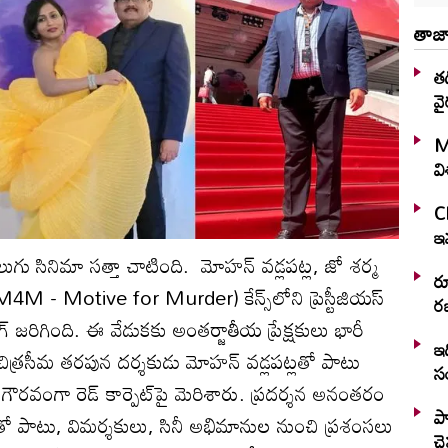
తాజా
తడ
వై
M
వ
C
ఇవ
) తెలుగు సినిమా సత్తా చాటింది. మోహన్ వడ్లపట్ల, జో శర్మ
ర
M4M - Motive for Murder) కేన్స్‌లోని ప్రెస్టీజియస్
రజ
్ జరిగింది. ఈ వేడుకకు అంతర్జాతీయ ప్రేక్షకులు భారీ
ఇద
చిత్రసీమ తరపున దర్శకుడు మోహన్ వడ్లపట్లతో పాటు
స
గౌరవంగా రెడ్ కార్పెట్‌పై మెరిశారు. ప్రదర్శన అనంతరం
ప్
డంతో పాటు, విమర్శకులు, సినీ అభిమానుల నుంచి ప్రశంసలు
చ