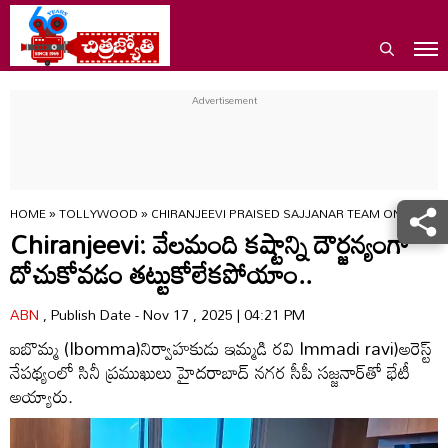
HOME
»
TOLLYWOOD
»
CHIRANJEEVI PRAISED SAJJANAR TEAM ON PIRAC
Chiranjeevi: వేలమంది కష్టాన్ని దౌర్జన్యంగా
దోచుకోవడం తట్టుకోలేకపోయాం..
ABN
, Publish Date - Nov 17 , 2025 | 04:21 PM
ఐబొమ్మ (Ibomma)నిర్వాహకుడు ఇమ్మడి రవి Immadi ravi)అరెస్ట్‌
నేపథ్యంలో సినీ ప్రముఖులు హైదరాబాద్‌ నగర సీపీ సజ్జనార్‌తో భేటీ
అయ్యారు.