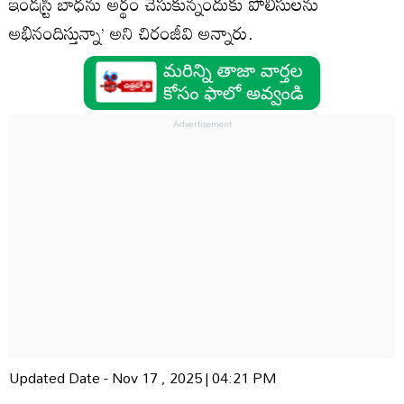
ఇండస్ర్టీ బాధను అర్థం చేసుకున్నందుకు పోలీసులను
అభినందిస్తున్నా’ అని చిరంజీవి అన్నారు.
Updated Date - Nov 17 , 2025 | 04:21 PM