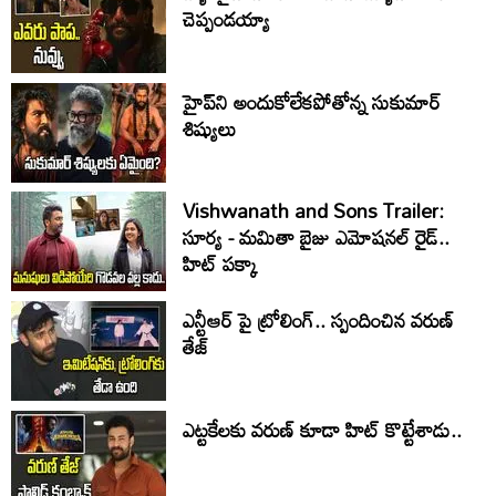
చెప్పండయ్యా
హైప్‌ని అందుకోలేకపోతోన్న సుకుమార్
శిష్యులు
Vishwanath and Sons Trailer:
సూర్య - మమితా బైజు ఎమోషనల్ రైడ్..
హిట్ పక్కా
ఎన్టీఆర్ పై ట్రోలింగ్.. స్పందించిన వరుణ్
తేజ్
ఎట్టకేలకు వరుణ్ కూడా హిట్ కొట్టేశాడు..