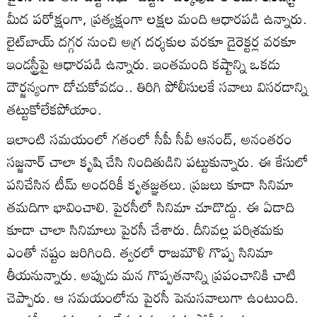
మీద పరోక్షంగా, ప్రత్యక్షంగా లక్షల మంది ఆధారపడి ఉన్నారు.
లైట్‌బాయ్‌ దగ్గర నుంచి అగ్ర దర్శకుల వరకూ డైరెక్టర్ల వరకూ
ఇండస్ట్రీపై ఆధారపడి ఉన్నారు. ఇంతమంది కష్టాన్ని ఒకడు
దౌర్జన్యంగా దోచుకోవడం.. తిరిగి పోలీసులకే సవాలు విసరడాన్ని
తట్టుకోలేకపోయాం.
ఇలాంటి సమయంలో గతంలో సీపీ సీవీ ఆనంద్‌, అనంతరం
సజ్జనార్‌ చాలా కృషి చేసి నిందితుడిని పట్టుకున్నారు. ఈ కేసులో
పనిచేసిన టీమ్‌ అందరికీ కృతజ్ఞతలు. ప్రజలు కూడా సినిమా
తమదిగా భావించాలి. పైరసీలో సినిమా చూడొద్దు. ఈ ఏడాది
కూడా చాలా సినిమాలు పైరసీ చేశారు. దీనివల్ల పరిశ్రమకు
ఎంతో నష్టం జరిగింది. త్వరలో రాజమౌళి గొప్ప సినిమా
తీయనున్నారు. అప్పుడు మన గొప్పతనాన్ని ప్రపంచానికి చాటి
చెప్పారు. ఆ సమయంలోను పైరసీ పెనుసవాలుగా ఉంటుంది.