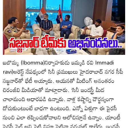
ఐబొమ్మ (Ibomma)నిర్వాహకుడు ఇమ్మడి రవి Immadi
ravi)అరెస్ట్‌ నేపథ్యంలో సినీ ప్రముఖులు హైదరాబాద్‌ నగర సీపీ
సజ్జనార్‌తో భేటీ అయ్యారు. ఆయనతో మీటింగ్‌ అనంతరం
చిరంజీవి మీడియాతో మాట్లాడారు. ‘సినీ ఇండస్ట్రీ మీద
చాలామంది ఆధారపడి ఉన్నారు. వాళ్ల కష్టాన్ని దౌర్జన్యంగా
దోచుకుంటుంటే బాధగా ఉంటుంది. ఎన్నో ఏళ్లుగా ఈ పైరసీ
నుంచి ఎలా తప్పించుకోవాలని ఆలోచిస్తూనే ఉన్నాం. యాంటీ
పైరసీ సెల్‌ అని పెట్టి నిఘా పెట్టినా వర్కవుట్‌ కాలేదు. ఇండస్ర్టీ