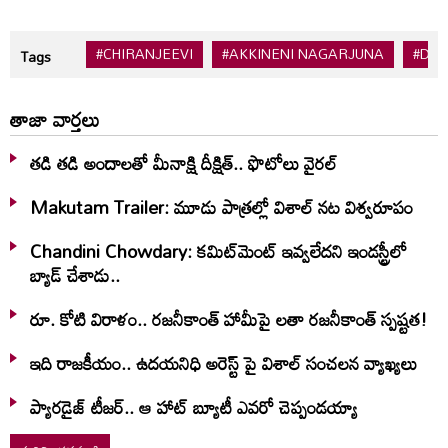
#CHIRANJEEVI
#AKKINENI NAGARJUNA
#DIL
Tags
తాజా వార్తలు
తడి తడి అందాలతో మీనాక్షి దీక్షిత్‌.. ఫొటోలు వైరల్
Makutam Trailer: మూడు పాత్రల్లో విశాల్ నట విశ్వరూపం
Chandini Chowdary: కమిట్‌మెంట్ ఇవ్వలేదని ఇండస్ట్రీలో
బ్యాడ్ చేశాడు..
రూ. కోటి విరాళం.. రజనీకాంత్ హామీపై లతా రజనీకాంత్ స్పష్టత!
ఇది రాజకీయం.. ఉదయనిధి అరెస్ట్ పై విశాల్ సంచలన వ్యాఖ్యలు
ప్యారడైజ్ టీజర్.. ఆ హాట్ బ్యూటీ ఎవరో చెప్పండయ్యా