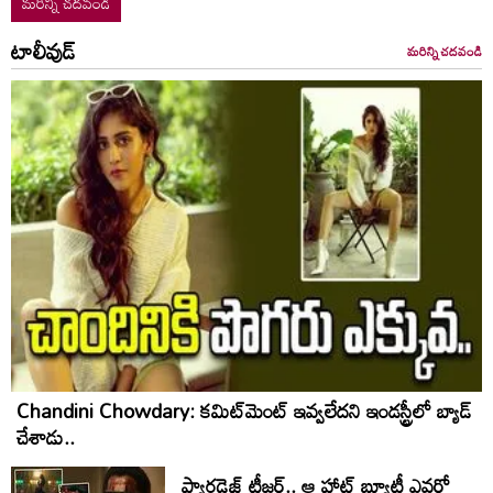
మరిన్ని చదవండి
టాలీవుడ్
మరిన్ని చదవండి
Chandini Chowdary: కమిట్‌మెంట్ ఇవ్వలేదని ఇండస్ట్రీలో బ్యాడ్
చేశాడు..
ప్యారడైజ్ టీజర్.. ఆ హాట్ బ్యూటీ ఎవరో