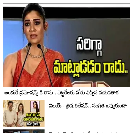
అందుకే ప్రమోషన్స్ కి రాను.. ఎట్టకేలకు నోరు విప్పిన నయనతార
విజయ్ - త్రిష రిలేషన్.. సంగీత ఒప్పుకుందా