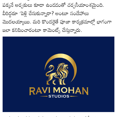
పక్కనే అర్చకులు కూడా ఉండడంతో చర్చనీయాంశమైంది.
వీరిద్దరూ ‘పెళ్లి చేసుకున్నారా? అంటూ సందేహాలు
మొదలయ్యాయి. మరి కొందరైతే పూజా కార్యక్రమాల్లో భాగంగా
ఇలా కనిపించారంటూ కామెంట్స్‌ చేస్తున్నారు.