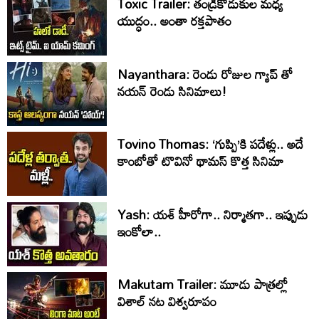
Toxic Trailer: తండ్రీకొడుకుల మధ్య
యుద్ధం.. అంతా రక్తపాతం
Nayanthara: రెండు రోజుల గ్యాప్ తో
నయన్ రెండు సినిమాలు!
Tovino Thomas: ‘గుప్పి’కి పదేళ్లు.. అదే
కాంబోతో టొవినో థామస్‌ కొత్త సినిమా
Yash: యశ్ హీరోగా.. నిర్మాతగా.. ఇప్పుడు
ఇంకోలా..
Makutam Trailer: మూడు పాత్రల్లో
విశాల్ నట విశ్వరూపం