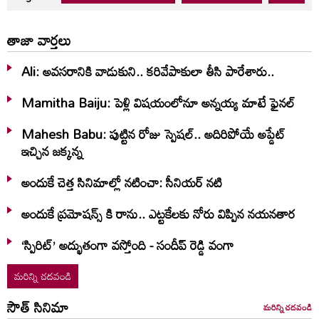
తాజా వార్తలు
Ali: అవసరానికి వాడుకుని.. కరివేపాకులా తీసి పారేశారు..
Mamitha Baiju: పెళ్లి విషయంలోనూ అన్నయ్య మాటే ఫైనల్‌
Mahesh Babu: పుట్టిన రోజు స్పెషల్.. అదిరిపోయే అప్డేట్
ఇచ్చిన జక్కన్న
అందుకే చెత్త సినిమాల్లో నటించా: సీనియర్ నటి
అందుకే ప్రమోషన్స్ కి రాను.. ఎట్టకేలకు నోరు విప్పిన నయనతార
‘స్పిరిట్’ అద్భుతంగా వస్తోంది - సందీప్ రెడ్డి వంగా
మరిన్ని చదవండి
సౌత్ సినిమా
మరిన్ని చదవండి