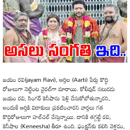
జయం రవి(jayam Ravi), ఆర్తిల (Aarti) పేర్లు కొద్ది
రోజులుగా నెట్టింట వైరల్‌గా మారాయి. కోలీవుడ్‌ నటుడడు
జయం రవి, సింగర్‌ కెనీషాను పెళ్లి చేసుకోబోతున్నారని,
అందుకే ఆర్తికి విడాకులు ప్రకటించారని వార్తలు గత
కొద్దిరోజులుగా హల్‌చల్‌ చేస్తున్నాయి. దానికి తగ్గట్టే రవి,
కెనీషాల (Keneesha) తీరూ ఉంది. ఫంక్షన్‌కు కలిసి వెళ్లడం,