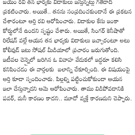
జయం రవి తన భార్యకు విడాకులు ఇస్తున్నట్లు గతేడాది
ప్రకటించారు. అయితే.. తనను సంప్రదించకుండానే ఈ ప్రకటన
చేశారంటూ ఆర్తి రవి ఆరోపించారు. విడాకుల కేసు ఇంకా
కోర్టులోనే ఉందని స్పష్టం చేశారు. అయితే, సింగర్‌ కెనీషాతో
రిలేషన్‌ వల్లే ఆయన తన భార్యకు విడాకులు ఇచ్చారంటూ అటు
కోలీవుడ్‌ ఇటు సోషల్‌ మీడియాలో ప్రచారం జరుగుతోంది.
ఇటీవల చెన్నైలో జరిగిన ఓ వివాహ వేడుకలో ఇద్దరూ కలిసి
కనిపించడం ఈ వార్తలకు బలాన్ని చేకూర్చింది. ఈ విషయంపై
ఆర్తి కూడా స్పందించారు. పిల్లల్ని పట్టించుకోకుండా ఆయన
ఇలా చేస్తున్నాడని ఆమె ఆరోపించారు. తాము విడిపోవడానికి
పవర్‌, మనీ కారణం కాదని.. మూడో వ్యక్తే కారణమని చెప్పారు.