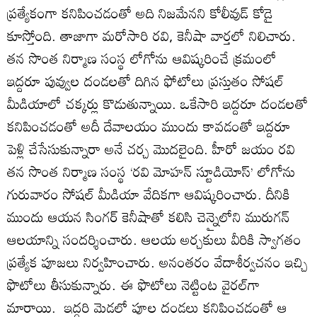
ప్రత్యేకంగా కనిపించడంతో అది నిజమేనని కోలీవుడ్‌ కోడై
కూస్తోంది. తాజాగా మరోసారి రవి, కెనీషా వార్తలో నిలిచారు.
తన సొంత నిర్మాణ సంస్థ లోగోను ఆవిష్కరించే క్రమంలో
ఇద్దరూ పువ్వుల దండలతో దిగిన ఫోటోలు ప్రస్తుతం సోషల్‌
మీడియాలో చక్కర్లు కొడుతున్నాయి. ఒకేసారి ఇద్దరూ దండలతో
కనిపించడంతో అదీ దేవాలయం ముందు కావడంతో ఇద్దరూ
పెళ్లి చేసేసుకున్నారా అనే చర్చ మొదలైంది. హీరో జయం రవి
తన సొంత నిర్మాణ సంస్థ ‘రవి మోహన్‌ స్టూడియోస్‌’ లోగోను
గురువారం సోషల్‌ మీడియా వేదికగా ఆవిష్కరించారు. దీనికి
ముందు ఆయన సింగర్‌ కెనీషాతో కలిసి చెన్నైలోని మురుగన్‌
ఆలయాన్ని సందర్శించారు. ఆలయ అర్చకులు వీరికి స్వాగతం
ప్రత్యేక పూజలు నిర్వహించారు. అనంతరం వేదాశీర్వచనం ఇచ్చి
ఫొటోలు తీసుకున్నారు. ఈ ఫొటోలు నెట్టింట వైరల్‌గా
మారాయి. ఇద్దరి మెడలో పూల దండలు కనిపించడంతో ఆ