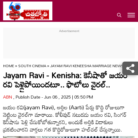
HOME
»
SOUTH CINEMA
»
JAYAM RAVI KENEESHA MARRIAGE NEWS AGAIN 
Jayam Ravi - Kenisha: కెనీషాతో జయం
రవి పెళ్లైపోయిందటూ.. ఫొటోలు వైరల్‌..
ABN
, Publish Date - Jun 06 , 2025 | 05:50 PM
జయం రవి(jayam Ravi), ఆర్తిల (Aarti) పేర్లు కొద్ది రోజులుగా
నెట్టింట వైరల్‌గా మారాయి. కోలీవుడ్‌ నటుడడు జయం రవి, సింగర్‌
కెనీషాను పెళ్లి చేసుకోబోతున్నారని, అందుకే ఆర్తికి విడాకులు
ప్రకటించారని వార్తలు గత కొద్దిరోజులుగా హల్‌చల్‌ చేస్తున్నాయి.