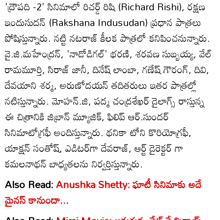
'ద్రౌపది -2' సినిమాలో రిచ‌ర్డ్ రిషి (Richard Rishi), రక్షణ
ఇందుసుద‌న్ (Rakshana Indusudan) ప్రధాన పాత్రలు
పోషిస్తున్నారు. న‌ట్టి న‌ట‌రాజ్ కీల‌క పాత్రలో క‌నిపించ‌నున్నారు.
వై.జి.మ‌హేంద్రన్, 'నాడోడిగ‌ల్' భ‌ర‌ణి, శ‌ర‌వ‌ణ సుబ్బయ్య, వేల్
రామ‌మూర్తి, సిరాజ్ జానీ, దినేష్ లాంబా, గ‌ణేష్ గౌరంగ్, దివి,
దేవ‌యాని శర్మ, అరుణోద‌య‌న్ త‌దిత‌రులు ఇత‌ర పాత్రల్లో
న‌టిస్తున్నారు. మోహ‌న్‌.జి, ప‌ద్మ చంద్రశేఖర్ డైలాగ్స్ రాస్తున్న
ఈ చిత్రానికి జిబ్రాన్ మ్యూజిక్‌, ఫిలిప్ ఆర్‌.సుంద‌ర్
సినిమాటోగ్రఫీ అందిస్తున్నారు. థ‌నికా టోని కొరియోగ్రఫీ,
యాక్షన్ సంతోష్, ఎడిట‌ర్‌గా దేవ‌రాజ్‌, ఆర్ట్ డైరెక్టర్ గా
క‌మ‌ల‌నాథ‌న్ బాధ్యతలను నిర్వర్తిస్తున్నారు.
Also Read:
Anushka Shetty: ఘాటీ సినిమాకు అదే
మైనస్ కానుందా...