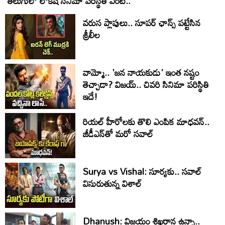
తెలుగులో లోకేష్ సినిమా పరిస్థితి ఏంటి..
వరుస ప్లాపులు.. సూపర్ ఛాన్స్ పట్టేసిన
శ్రీలీల
వామ్మో.. 'జ‌న నాయ‌కుడు' ఇంత నష్టం
తెచ్చాడా? విజయ్.. చివరి సినిమా పరిస్థితి
ఇదే!
రియల్ హీరోలకు తొలి ఎంపిక మాధవన్..
జీడీఎన్‌తో మరో సవాల్
Surya vs Vishal: సూర్యకు.. సవాల్
విసురుతున్న విశాల్
Dhanush: విజయం శిఖరాన ఉన్నా..