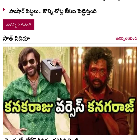
హుషార్‌ పిట్టలు.. కొన్ని చోట్ల కేకలు పెట్టిస్తుంది
మరిన్ని చదవండి
సౌత్ సినిమా
మరిన్ని చదవండి