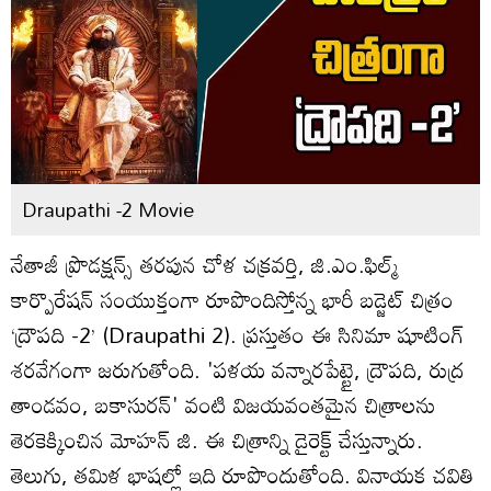
Draupathi -2 Movie
నేతాజీ ప్రొడక్షన్స్ తరపున చోళ చక్రవర్తి, జి.ఎం.ఫిల్మ్
కార్పొరేష‌న్ సంయుక్తంగా రూపొందిస్తోన్న భారీ బ‌డ్జెట్ చిత్రం
‘ద్రౌప‌ది -2’ (Draupathi 2). ప్రస్తుతం ఈ సినిమా షూటింగ్
శ‌ర‌వేగంగా జ‌రుగుతోంది. 'ప‌ళయ వ‌న్నార‌పేట్టై, ద్రౌప‌ది, రుద్ర
తాండ‌వం, బ‌కాసుర‌న్' వంటి విజ‌య‌వంత‌మైన చిత్రాల‌ను
తెర‌కెక్కించిన మోహ‌న్‌ జి. ఈ చిత్రాన్ని డైరెక్ట్ చేస్తున్నారు.
తెలుగు, తమిళ భాషల్లో ఇది రూపొందుతోంది. వినాయక చవితి