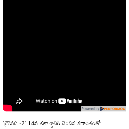
Powered by
'ద్రౌపది -2' 14వ శ‌తాబ్దానికి చెందిన క‌థాంశంతో