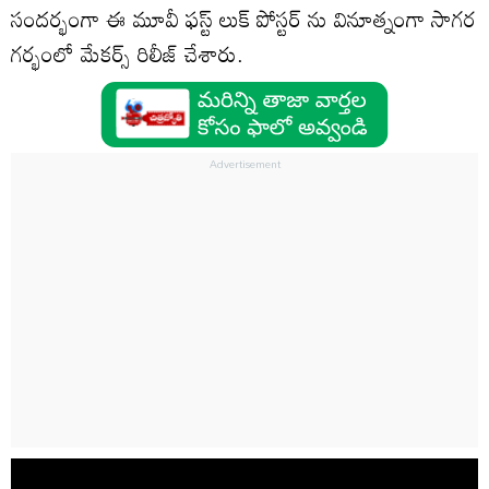
సందర్భంగా ఈ మూవీ ఫస్ట్ లుక్ పోస్టర్ ను వినూత్నంగా సాగర
గర్భంలో మేకర్స్ రిలీజ్ చేశారు.