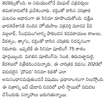
తెర‌కెక్కుతోంది. ఆ స‌మ‌యంలోనే మొఘ‌ల్ చక్రవర్తులు
త‌మిళ‌నాడులోకి ప్రవేశించారు. ర‌క్తంతో రాసిన చ‌రిత్రాక
ఘ‌ట‌నల ఆధారంగా ఈ సినిమా రూపొందుతోంది. దక్షిణ
భారతదేశానికి చెందిన హోయసాల చక్రవర్తి మూడవ వీర
వల్లలార్, సేంధమంగలాన్ని పాలించిన కడవరాయుల రాజులు,
వీరత్వం, త్యాగం, రక్తంతో రాసిన చరిత్రకు నిదర్శనంగా
నిలిచారు. ఇప్పటికే ఈ సినిమా షూటింగ్ 75 శాతం
పూర్తయ్యింది. మిగిలిన షూటింగ్‌ను సెంజి, తిరువ‌ణ్ణామ‌లై,
కేర‌ళ‌ల‌లో చిత్రీక‌రించ‌నున్నారు. ఈ చారిత్రక కథనం 2020లో
విడుదలైన 'ద్రౌపది' సినిమా కథతో ఎలా
అనుసంధానమవుతుందనే విషయం ప్రధానాంశంగా నిలుస్తోంది.
ఈ చిత్రాన్ని ఇదే యేడాది చివరిలో భారీ స్థాయిలో విడుదల
చేసేందుకు సన్నాహాలు జరుగుతున్నాయి.