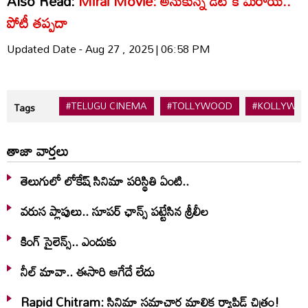
Also Read:
Mirai Movie: అనుకున్న డేట్ కే మిరాయ్..
పోటీ తప్పదా
Updated Date - Aug 27 , 2025 | 06:58 PM
#TELUGU CINEMA
#TOLLYWOOD
#KOLLYWO
Tags
తాజా వార్తలు
తెలుగులో లోకేష్ సినిమా పరిస్థితి ఏంటి..
వరుస ప్లాపులు.. సూపర్ ఛాన్స్ పట్టేసిన శ్రీలీల
కింగ్ సైలెన్స్.. ఎందుకు
నీల్ మావా.. ఈసారి ఆగేదే లేదు
Rapid Chitram: సినిమా సమాచార మాలిక ర్యాపిడ్ చిత్రం!