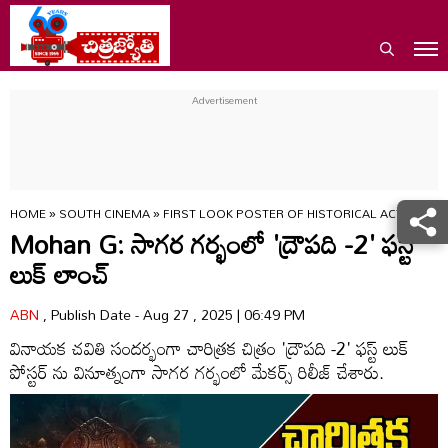
HOME
»
SOUTH CINEMA
»
FIRST LOOK POSTER OF HISTORICAL ACTION DR
Mohan G: సాగర గర్భంలో 'ద్రౌపది -2' ఫస్ట్
లుక్ లాంచ్
ABN
, Publish Date - Aug 27 , 2025 | 06:49 PM
వినాయక చవితి సందర్భంగా చారిత్రక చిత్రం 'ద్రౌపది -2' ఫస్ట్ లుక్
పోస్టర్ ను వినూత్నంగా సాగర గర్భంలో మేకర్స్ రిలీజ్ చేశారు.