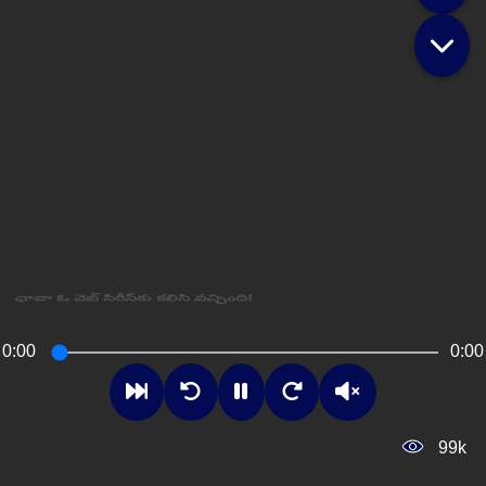
ఛావా ఓ వెబ్ సిరీస్‌కు కలిసి వచ్చింది!
0:00
0:00
99k