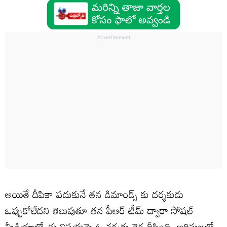
అయితే దీపికా పదుకునే తన డిమాండ్స్ కు దర్శకుడు
ఒప్పుకోలేదని తెలుపుతూ తన పీఆర్ టీమ్ ద్వారా సోషల్
మీడియాలో ఈ విషయమై ఓ చర్చకు తెర దీసింది. ఆర్టిస్టులలో