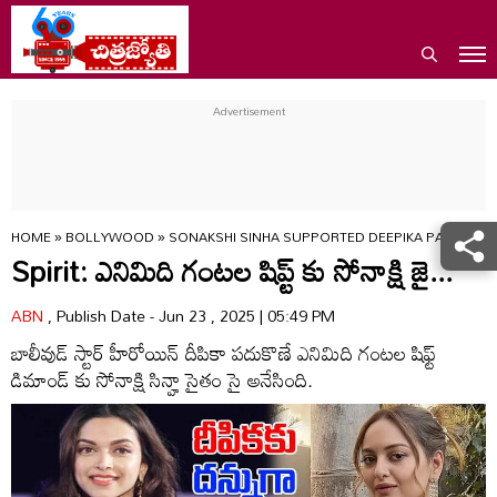
HOME
»
BOLLYWOOD
»
SONAKSHI SINHA SUPPORTED DEEPIKA PADUKON
Spirit: ఎనిమిది గంటల షిప్ట్ కు సోనాక్షి జై...
ABN
, Publish Date - Jun 23 , 2025 | 05:49 PM
బాలీవుడ్ స్టార్ హీరోయిన్ దీపికా పదుకొణే ఎనిమిది గంటల షిఫ్ట్
డిమాండ్ కు సోనాక్షి సిన్హా సైతం సై అనేసింది.