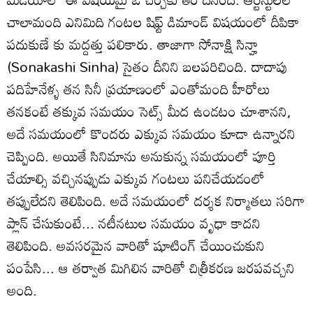
చాలామంది ఎనిమిది గంటల షిఫ్ట్ డిమాండ్ విషయంలో దీపికా
పదుకుణే కు మద్దత్తు పలికారు. తాజాగా సోనాక్షి సిన్హా
(Sonakashi Sinha) సైతం దీనిని బలపరిచింది. దాదాపు
పదిహేనేళ్ళ తన సినీ ప్రయాణంలో ఎంతోమంది హీరోలు
తనకంటే తక్కువ సమయం సెట్స్ మీద ఉండటం చూశానని,
అదే సమయంలో కొందరు ఎక్కువ సమయం కూడా ఉన్నారని
చెప్పింది. అయితే సినిమాను అనుకున్న సమయంలో పూర్తి
చేయాల్సి వచ్చినప్పుడు ఎక్కువ గంటలు పనిచేయడంలో
తప్పులేదని తెలిపింది. అదే సమయంలో దర్శక నిర్మాతలు సరిగా
ప్లాన్ చేసుకుంటే... నటీనటుల సమయం వృధా కాదని
తెలిపింది. అవసరమైన వారితో షూటింగ్ చేయించుకుని
పంపేసి... ఆ తర్వాత మిగిలిన వారితో చిత్రీకరణ జరపవచ్చని
అంది.