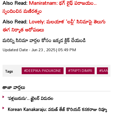
Also Read:
Maniratnam: థగ్ లైఫ్ పరాజయం..
స్పందించిన మణిరత్నం
Also Read:
Lovely: మలయాళ 'లవ్లీ' సినిమాపై తెలుగు
ఈగ నిర్మాత ఆరోపణలు
మరిన్ని సినిమా వార్తల కోసం ఇక్కడ క్లిక్ చేయండి
Updated Date - Jun 23 , 2025 | 05:49 PM
#DEEPIKA PADUKONE
#TRIPTI DIMRI
#SANDE
Tags
తాజా వార్తలు
‘పళ్లబురుసు’.. ట్రైలర్ విడుదల
Korean Kanakaraju: వరుణ్ తేజ్ కొరియన్‌ కనకరాజు రివ్యూ