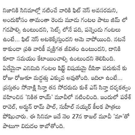
నిజానికి సినిమాల్లో నటించే వారికి ఫిట్ నెస్ అవసరమని,
అందుకోసం తామంతా రెండు మూడు గంటల పాటు జిమ్ లో
గడపాల్సి ఉంటుందని, సెట్స్ లోనే పది, పన్నెండు గంటలు
ఉంటే... ఫిట్ నెస్ అటకెక్కేస్తుందని ఆమె వాపోయింది. నటనే
కాకుండా ప్రతి వారికీ వ్యక్తిగత జీవితం ఉంటుందని, దానికి
కూడా సమయం కేటాయించాల్సి ఉంటుందని తెలిపింది.
ఏదేమైనా ఎనిమిది గంటల షిఫ్ట్ విషయమై దీపికా పదుకునే కు
రోజు రోజుకూ మద్దత్తు ఎక్కువ అవుతోంది. ఇదిలా ఉంటే...
ప్రస్తుతం సోనాక్షి సిన్హా తన సోదరుడు కుశ్‌ ఎస్ సిన్హా దర్శకత్వం
వహించిన 'నికిత రాయ్' మూవీలో నటించింది. ఇందులో పరేశ్‌
రావెల్, అర్జున్ రామ్ పాల్, సుహీల్ నయ్యర్ కీలక పాత్రలు
పోషించారు. ఈ సినిమా ఇదే నెల 27న కాజల్ మూవీ 'మా'తో
పాటుగా విడుదల కాబోతోంది.