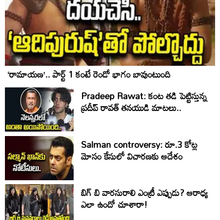
‘రామాయణ’.. పార్ట్‌ 1 కంటే రెండో భాగం బావుంటుంది
Pradeep Rawat: కంట తడి పెట్టిస్తున్న
ప్రదీప్ రావత్ తనయుడి మాటలు..
Salman controversy: రూ.3 కోట్ల
మోసం కేసులో విచారణకు ఆదేశం
బిగ్ బి వారసురాలి ఎంట్రీ ఎప్పుడు? ఆరాధ్య
ఎలా ఉందో చూశారా!