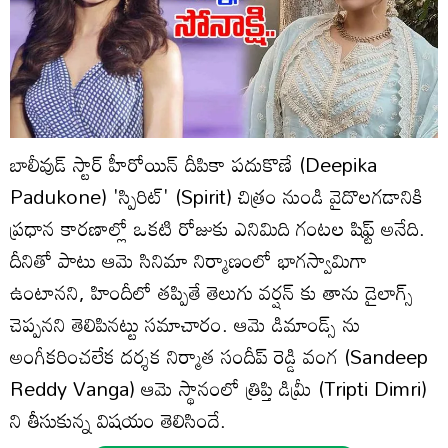
బాలీవుడ్ స్టార్ హీరోయిన్ దీపికా పదుకొణే (Deepika
Padukone) 'స్పిరిట్' (Spirit) చిత్రం నుండి వైదొలగడానికి
ప్రధాన కారణాల్లో ఒకటి రోజుకు ఎనిమిది గంటల షిఫ్ట్ అనేది.
దీనితో పాటు ఆమె సినిమా నిర్మాణంలో భాగస్వామిగా
ఉంటానని, హిందీలో తప్పితే తెలుగు వర్షన్ కు తాను డైలాగ్స్
చెప్పనని తెలిపినట్టు సమాచారం. ఆమె డిమాండ్స్ ను
అంగీకరించలేక దర్శక నిర్మాత సందీప్ రెడ్డి వంగ (Sandeep
Reddy Vanga) ఆమె స్థానంలో త్రిప్తి డిమ్రీ (Tripti Dimri)
ని తీసుకున్న విషయం తెలిసిందే.