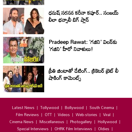
ధనుష్ సరసన కరీనా కపూర్.. సంజయ్
లీలా భన్సాలీ బిగ్ ప్లాన్
Pradeep Rawat: 'గజిని' విలన్‌కు
'గజిని' హీరో నివాళులు!
ప్రీతి జింటాతో డేటింగ్‌.. క్రికెటర్ బ్రెట్‌ లీ
షాకింగ్ కామెంట్స్
Latest News
Tollywood
Bollywood
South Cinema
Film Reviews
OTT
Videos
Web-stories
Viral
Cinema News
Miscellaneous
Photogallery
Hollywood
Special Interviews
OHRK Film Interviews
Oldies