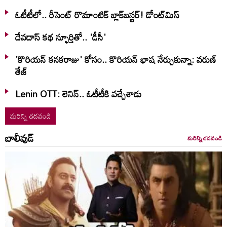
ఓటీటీలో.. రీసెంట్ రొమాంటిక్‌ బ్లాక్‌బ‌స్ట‌ర్‌! డోంట్‌మిస్‌
దేవదాస్ కథ స్ఫూర్తితో.. 'డీసీ'
'కొరియన్ కనకరాజు' కోసం.. కొరియన్ భాష నేర్చుకున్నా: వరుణ్
తేజ్
Lenin OTT: లెనిన్.. ఓటీటీకి వ‌చ్చేశాడు
మరిన్ని చదవండి
బాలీవుడ్
మరిన్ని చదవండి