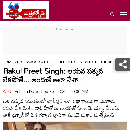
HOME
»
BOLLYWOOD
»
RAKUL PREET SINGH MISSING HER HUSBEND ALOT
Rakul Preet Singh: ఆయన పక్కన
లేకపోతే... అందుకే అలా చేశా..
ABN
, Publish Date - Feb 25 , 2025 | 10:06 AM
అతి తక్కువ సమయంలో టాలీవుడ్‌ అగ్ర కథానాయికగా ఎదిగారు
రకుల్‌ ప్రీత్‌ సింగ్‌. స్టార్‌ హీరోలు అందరితోనూ ఆమె యాక్ట్‌ చేసింది.
జాకీ భగ్నానీతో పెళ్లి తర్వాత పూర్తిగా ముంబై మకాం మార్చేసింది