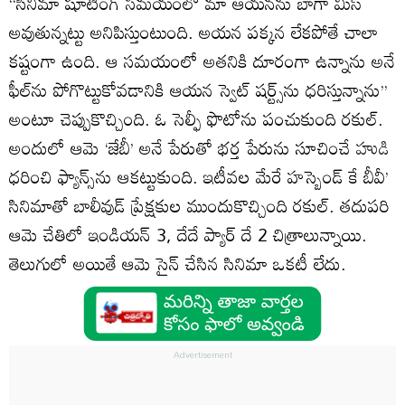
‘‘సినిమా షూటింగ్‌ సమయంలో మా ఆయనను బాగా మిస్‌
అవుతున్నట్టు అనిపిస్తుంటుంది. అయన పక్కన లేకపోతే చాలా
కష్టంగా ఉంది. ఆ సమయంలో అతనికి దూరంగా ఉన్నాను అనే
ఫీల్‌ను పోగొట్టుకోవడానికి ఆయన స్వెట్‌ షర్ట్స్‌ను ధరిస్తున్నాను’’
అంటూ చెప్పుకొచ్చింది. ఓ సెల్ఫీ ఫొటోను పంచుకుంది రకుల్‌.
అందులో ఆమె ‘జేబీ’ అనే పేరుతో భర్త పేరును సూచించే
హుడి
ధరించి ఫ్యాన్స్‌ను ఆకట్టుకుంది. ఇటీవల మేరే హస్బెండ్‌ కే బీవీ’
సినిమాతో బాలీవుడ్‌ ప్రేక్షకుల ముందుకొచ్చింది రకుల్‌. తదుపరి
ఆమె చేతిలో ఇండియన్‌ 3, దేదే ప్యార్‌ దే 2 చిత్రాలున్నాయి.
తెలుగులో అయితే ఆమె సైన్‌ చేసిన సినిమా ఒకటీ లేదు.