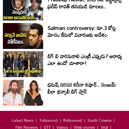
ప్రదీప్ రావత్ తనయుడి మాటలు..
Salman controversy: రూ.3 కోట్ల
మోసం కేసులో విచారణకు ఆదేశం
బిగ్ బి వారసురాలి ఎంట్రీ ఎప్పుడు? ఆరాధ్య
ఎలా ఉందో చూశారా!
ధనుష్ సరసన కరీనా కపూర్.. సంజయ్
లీలా భన్సాలీ బిగ్ ప్లాన్
Latest News
Tollywood
Bollywood
South Cinema
Film Reviews
OTT
Videos
Web-stories
Viral