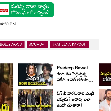
 04:59 PM
#BOLLYWOOD
#MUMBAI
#KAREENA KAPOOR
Pradeep Rawat:
కంట తడి పెట్టిస్తున్న
ప్రదీప్ రావత్ తనయుడి
మాటలు..
బిగ్ బి వారసురాలి ఎంట్రీ
ఎప్పుడు? ఆరాధ్య ఎలా
ఉందో చూశారా!