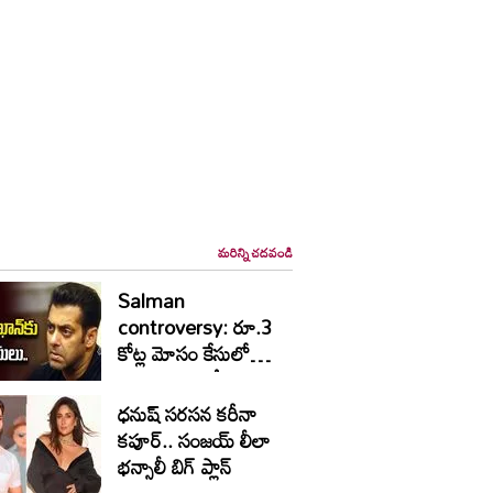
మరిన్ని చదవండి
Salman
controversy: రూ.3
కోట్ల మోసం కేసులో
విచారణకు ఆదేశం
ధనుష్ సరసన కరీనా
కపూర్.. సంజయ్ లీలా
భన్సాలీ బిగ్ ప్లాన్