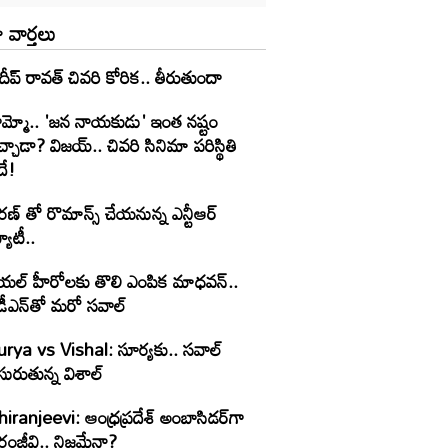
 వార్తలు
రదీప్ రావత్ చివరి కోరిక.. తీరుతుందా
ామ్మో.. 'జ‌న నాయ‌కుడు' ఇంత నష్టం
చ్చాడా? విజయ్.. చివరి సినిమా పరిస్థితి
దే!
ణ్ తో రొమాన్స్ చేయనున్న ఎన్టీఆర్
యూటీ..
్ హీరోలకు తొలి ఎంపిక మాధవన్..
డీఎన్‌తో మరో సవాల్
urya vs Vishal: సూర్యకు.. సవాల్
సురుతున్న విశాల్
iranjeevi: ఆంధ్రప్రదేశ్ అంబాసిడర్‌గా
రంజీవి.. నిజమేనా?