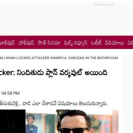
బాలీవుడ్
హాలీవుడ్
సౌత్ సినిమా
ఫిల్మ్ రివ్యూస్
ఓటీటీ
వీడియోలు
వెబ
 ALI KHAN LOCKED ATTACKER SHARIFUL SHEHZAD IN THE BATHROOM
r: నిందితుడు ప్లాన్‌ వర్కవుట్‌ అయింది
 | 04:58 PM
ి తీసుకువెళ్లి.. దాడి ఎలా చేశాడనే విషయాలు తెలుసుకున్నారు.