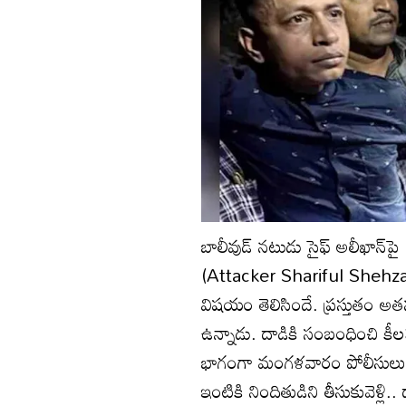
బాలీవుడ్‌ నటుడు సైఫ్‌ అలీఖాన్‌ప
(Attacker Shariful Shehzad) అన
విషయం తెలిసిందే. ప్రస్తుతం అ
ఉన్నాడు. దాడికి సంబంధించి కీ
భాగంగా మంగళవారం పోలీసులు క్రేౖమ్‌
ఇంటికి నిందితుడిని తీసుకువెళ్లి.