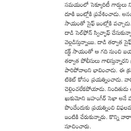
సమయంలో సెక్యూరిటీ గార్డులు నిద్రి
దూకి ఇంట్లోకి ప్రవేశించాడు. అనం
సాయంతో సైఫ్‌ ఇంట్లోకి వచ్చాడు.
దాడి సెల్‌ఫోన్‌ స్విచ్ఫాఫ్‌ చేసు
వెల్లడిస్తున్నాయి. దాడి తర్వాత 
డక్ట్‌ సాయంతో ఆ గది నుంచి బయట
తర్వాత పోలీసులు గాలిస్తున్నారని
పారిపోవాలని భావించాడు. ఈ క్రమం
టికెట్‌ కోసం ప్రయత్నించాడు. 
చెల్లించలేకపోయాడు. నిందితుడు 
ఖుకుమోని జహంగీర్‌ సెఖా అనే వ్య
పొందేందుకు ప్రయత్నించి విఫలమ
ఇంటికి చేరుకున్నారు. కొన్ని వ
సూచించారు.