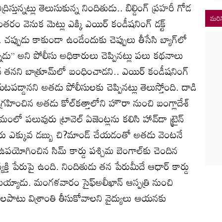
స్తున్నట్లు తెలుసుకున్న నిందితుడు.. బిల్డింగ్‌ ప్రహరీ గోడ
మరిన
తరం వెనుక మెట్లు ఎక్కి ఎయిర్‌ కండీషనింగ్‌ డక్ట్‌
 చప్పుడు కాకుండా ఉండేందుకు చెప్పులు తీసేసి బ్యాగ్‌లో
కున్నాడు’’ అని పోలీసు అధికారులు చెప్పినట్లు పలు కథనాలు
సైఫ్‌ తనని బాత్రూమ్‌లో బంధించాడని.. ఎయిర్‌ కండీషనింగ్‌
పడ్డానని అతడు పోలీసులకు చెప్పినట్లు తెలుస్తోంది. దాడి
 గ్రహించిన అతడు కోల్‌కత్తాలోని హౌరా నుంచి బంగ్లాదేశ్‌
లో పలువురు ట్రావెల్‌ ఏజెంట్లను కలిసి హావ్‌డా ట్రైన్‌
వారు ఎక్కువ డబ్బు చి?మాండ్‌ చేయడంతో అతడు వెంటనే
ఉపయోగించిన సిమ్‌ కార్డు పశ్చిమ బెంగాల్‌కు చెందిన
క్తి పేరుపై ఉంది. నిందితుడు తన పేరుమీదే ఆధార్‌ కార్డు
య్యాడు. మంగళవారం సైఫ్‌అలీఖాన్‌ ఆస్పత్రి నుంచి
ారాలపాటు విశ్రాంతి తీసుకోవాలని వైద్యులు ఆయనకు