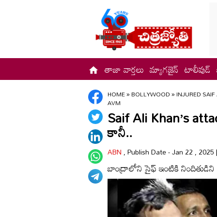
తాజా వార్తలు
మ్యాగజైన్
టాలీవుడ్
HOME
»
BOLLYWOOD
»
INJURED SAIF
AVM
Saif Ali Khan’s attacke
కానీ..
ABN
, Publish Date - Jan 22 , 2025
బాంద్రాలోని సైఫ్‌ ఇంటికి నిందితుడిన