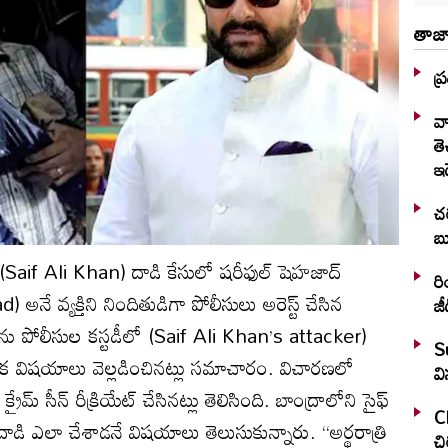
తాజా
ప్
వ
తె
ఇ
చర
బ్
ై (Saif Ali Khan) దాడి కేసులో షరీఫుల్‌ షెహజాద్‌
రియల
ే వ్యక్తిని నిందితుడిగా పోలీసులు అరెస్ట్‌ చేసిన
జీ
తను పోలీసుల కస్టడీలో (Saif Ali Khan’s attacker)
S
లక విషయాలు వెల్లడించినట్లు సమాచారం. విచారణలో
వి
 సీన్‌ రీక్రియేట్‌ చేసినట్లు తెలిసింది. బాంద్రాలోని సైఫ్‌
Ch
. దాడి ఎలా చేశాడనే విషయాలు తెలుసుకున్నారు. ‘‘అర్థరాత్రి
చి