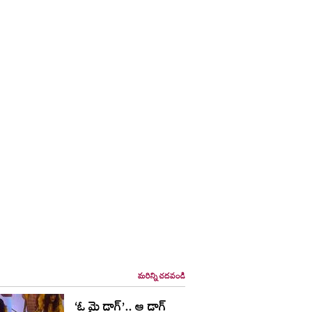
మరిన్ని చదవండి
‘ఓ మై డాగ్’.. ఆ డాగ్