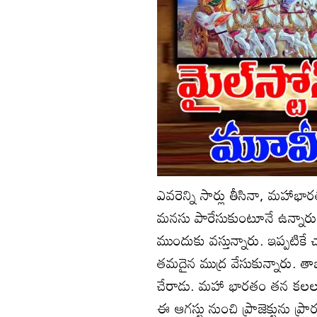
ఎవరెన్ని సార్లు తీసినా, మహ
మనసు పారేసుకుంటూనే ఉన్నారు. 
ముందుకు వస్తున్నారు. ఇప్పటికే చా
తమదైన ముద్ర వేసుకున్నారు. తాజా
చేరాడు. మహా భారతం తన కలల ప్ర
ఈ ఆగస్టు నుంచి ప్రాజెక్టును 