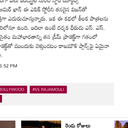
ఆమిర్ ఖాన్ ఈ ఎపిక్ స్టోరీని తనదైన విజన్‌తో
క్తిగా ఎదురుచూస్తున్నారు. ఇక ఈ కథలో కీలక పాత్రలను
రిలోనూ ఉంది. ఇదిలా ఉంటే దర్శక ధీరుడు ఎస్. ఎస్.
ం మహాభారతాన్ని తన డ్రీమ్ ప్రాజెక్ట్‌గా గతంలో
ెక్ట్‌తో ముందుకు వెళ్తుండటం రాజమౌళి ప్లాన్స్‌పై ఏమైనా
ి.
 06:52 PM
BOLLYWOOD
#SS RAJAMOULI
రెండు రోజులు