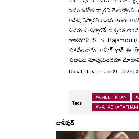
నటించబోతున్నారని తెలుస్తోంది. 
ఆవిష్కరిస్తాడని అభిమానులు ఆస
ఎవరు పోషిస్తారనే ఉత్కంఠ అంద
రాజమౌళి (S. S. Rajamouli) సైత
ప్రకటించాడు. అమీర్ ఖాన్ ఈ ప్రాజ
ప్రభావం చూపుతుందేమో చూడాల
Updated Date - Jul 09 , 2025 |
#AMEER KHAN
#
Tags
#MAHABHARATHAM
బాలీవుడ్