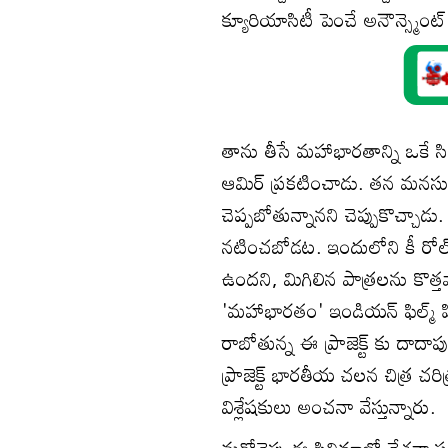
క్యూరియాసిటీ పెంచే అనౌన్స్మెంట
తాను తీసే మహాభారతాన్ని ఒకే సిని
ఆమిర్ ప్రకటించాడు. తన మనసు
చెప్పబోతున్నానని చెప్పుకొచ్చాడ
నటించబోడట. ఇందులోని కీ రోల్స్ 
ఉందని, మిగిలిన పాత్రలను కొత్
'మహాభారతం' ఇండియన్ ఫిల్మ్ హిస
రాబోతున్న ఈ ప్రాజెక్ట్ కు దాదాప
ప్రాజెక్ట్ భారతీయ చలన చిత్ర 
విశ్లేషకులు అంచనా వేస్తున్నారు.
మరోవైపు ఈ సినిమాలో దేశవ్యాప్తంగ