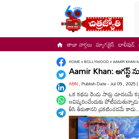
తాజా వార్తలు
మ్యాగజైన్
టాలీవుడ్
HOME
»
BOLLYWOOD
»
AAMIR KHAN 
Aamir Khan: ఆగస్ట్ 
ABN
, Publish Date - Jul 09 , 2025 
ఒక కథను రెండు సార్లు చూడటమే కష్ట
ఆవిష్కరించేందుకు పోటీపడుతున్నాడు బా
తీసి తీరుతానని ప్రకటించడమే కాదు.