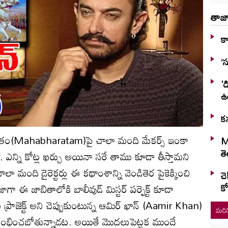
తాజా
కా
‘స
'డ
ఉ
కన
ాభారతం(Mahabharatam)పై చాలా మంది మేకర్స్ ఇంకా
M
తె
ఎన్ని కోట్ల ఖర్చు అయినా సరే తాము కూడా తీస్తామని
లా మంది డైరెక్టర్లు ఈ కథాంశాన్ని వెండితెర పైకెక్కించి
చె
గా ఈ జాబితాలోకి బాలీవుడ్ మిస్టర్ పర్ఫెక్ట్ కూడా
కో
ాజెక్ట్ అని చెప్పుకుంటున్న ఆమిర్ ఖాన్ (Aamir Khan)
మరిన
ప్రారంభించబోతున్నాడట. అయితే మొదలుపెట్టక ముందే