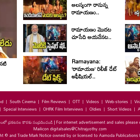
ఆలస్యంగా రానున్న
రామాయణం..
రామాయణం మొదట
చూసేది ఆయనేనట..
Ramayana:
 నటి
‘రామాయణ’ రిలీజ్ డేట్
అఫీషియల్‌..
od
South Cinema
Film Reviews
OTT
Videos
Web-stories
Vir
Special Interviews
OHRK Film Interviews
Oldies
Short Videos
A
లంలో ప్రకటనల కొరకు సంప్రదించండి
|
For internet advertisement and sales please 
Mailicon digitalsales@Chitrajyothy.com
ht © and Trade Mark Notice owned by or licensed to Aamoda Publications 