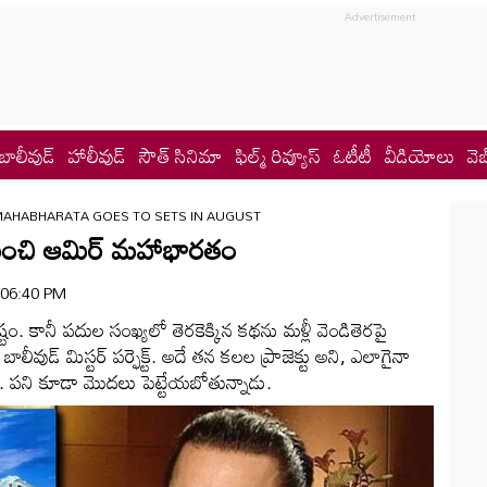
బాలీవుడ్
హాలీవుడ్
సౌత్ సినిమా
ఫిల్మ్ రివ్యూస్
ఓటీటీ
వీడియోలు
వెబ
MAHABHARATA GOES TO SETS IN AUGUST
నుంచి ఆమిర్ మహాభారతం
| 06:40 PM
ం. కానీ పదుల సంఖ్యలో తెరకెక్కిన కథను మళ్లీ వెండితెరపై
లీవుడ్ మిస్టర్ పర్ఫెక్ట్. అదే తన కలల ప్రాజెక్టు అని, ఎలాగైనా
.. పని కూడా మొదలు పెట్టేయబోతున్నాడు.