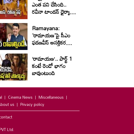
ఎంత పని చేసింది..
రవీనా టాండన్ ధైర్యానికి
నెటిజన్లు ఫిదా
Ramayana:
'రామాయణ'పై సీఎం
ఫడణవీస్ ఆసక్తికర
వ్యాఖ్యలు
‘రామాయణ’.. పార్ట్‌ 1
కంటే రెండో భాగం
బావుంటుంది
al
Cinema News
Miscellaneous
bout us
Privacy policy
contact
PVT Ltd.