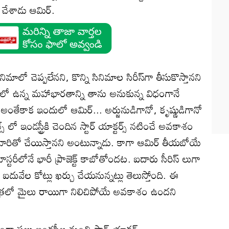
్ చేశాడు ఆమిర్.
మాలో చెప్పలేనని, కొన్ని సినిమాల సిరీస్‌గా తీసుకొస్తానని
లో ఉన్న మహాభారతాన్ని తాను అనుకున్న విధంగానే
ు. అంతేకాక ఇందులో ఆమిర్... అర్జునుడిగానో, కృష్ణుడిగానో
లో ఇండస్ట్రీకి చెందిన స్టార్ యాక్టర్స్ నటించే అవకాశం
తవారితో చేయిస్తానని అంటున్నాడు. కాగా ఆమిర్ తీయబోయే
్టరీలోనే భారీ ప్రాజెక్ట్ కాబోతోందట. ఐదారు సీరిస్ లుగా
ు ఐదువేల కోట్లు ఖర్చు చేయనున్నట్లు తెలుస్తోంది. ఈ
చరిత్రలో మైలు రాయిగా నిలిచిపోయే అవకాశం ఉందని
ా పలు ఇండస్ట్రీల నుంచి స్టార్ యాక్టర్స్