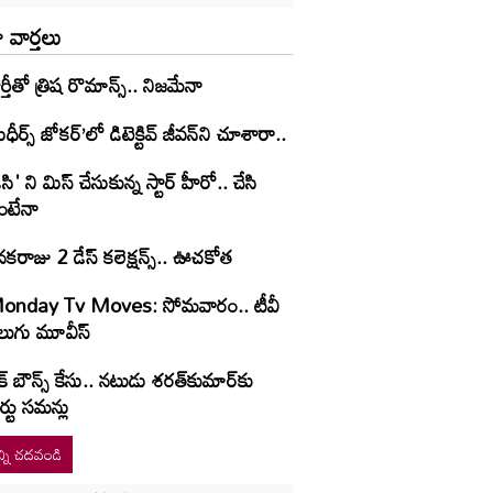
 వార్తలు
ర్తీతో త్రిష రొమాన్స్.. నిజమేనా
ుధీర్స్ జోకర్’లో డిటెక్టివ్ జీవన్‌ని చూశారా..
ిసి' ని మిస్ చేసుకున్న స్టార్ హీరో.. చేసి
ంటేనా
కరాజు 2 డేస్ కలెక్షన్స్.. ఊచకోత
onday Tv Moves: సోమ‌వారం.. టీవీ
లుగు మూవీస్‌
క్ బౌన్స్ కేసు.. నటుడు శరత్‌కుమార్‌కు
ర్టు సమన్లు
్ని చదవండి