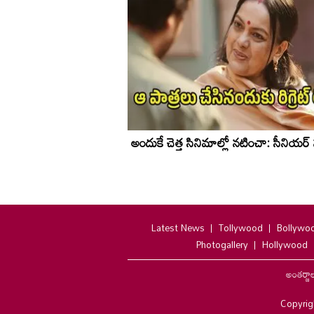
అందుకే చెత్త సినిమాల్లో నటించా: సీనియర్
Latest News
Tollywood
Bollywo
Photogallery
Hollywood
అంతర్జా
Copyrig