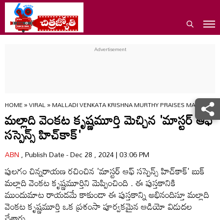
HOME
»
VIRAL
»
MALLADI VENKATA KRISHNA MURTHY PRAISES MASTER O
మల్లాది వెంకట కృష్ణమూర్తి మెచ్చిన 'మాస్టర్ ఆఫ్
సస్పెన్స్ హిచ్‌కాక్'
ABN
, Publish Date - Dec 28 , 2024 | 03:06 PM
పులగం చిన్నరాయణ రచించిన 'మాస్టర్ ఆఫ్ సస్పెన్స్ హిచ్‌కాక్' బుక్
మల్లాది వెంకట కృష్ణమూర్తిని మెప్పించింది . ఈ పుస్తకానికి
ముందుమాట రాయడమే కాకుండా ఈ పుస్తకాన్ని అభినందిస్తూ మల్లాది
వెంకట కృష్ణమూర్తి ఒక ప్రశంసా పూర్వకమైన ఆడియో విడుదల
చేశారు.