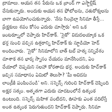
డ్రామాలు. ఆయన తన పేరును ఒక బ్రాండ్ గా ఎస్టాబ్లిష్
చేసుకున్నారు. అందుకు ఆయన తన ఫోటోలను, చతురోక్తులను
బాగా ఉపయోగించుకున్నారు. 'నేను సిండ్రెల్లా సినిమా తీస్తే...
ప్రేక్షకులు శవం కోసం ఎదురు చూస్తారు' అని ఒక
ఇంటర్వ్యూలో చెప్పారు హిచ్‌కాక్. 'సైకో' విడుదలయ్యాక ఒక
భర్త నుంచి వచ్చిన ఉత్తరాన్ని హిచ్‌కాక్ కు స్టూడియో హెడ్
అందించారు. 'సైకో' సినిమాలోని బాత్ టబ్ హత్య సన్నివేశం
చూశాక తన భార్య స్నానం చేయడం మానేసిందని, ఏం
చేయాలో చెప్పమని సలహా కోరతాడు భర్త. అందుకు హిచ్‌కాక్
ఇచ్చిన సమాధానం ఏమిటో తెలుసా? 'మీ ఆవిడను
లాండ్రీకి పంపించండి' అని. సస్పెన్స్ గురించి హిచ్‌కాక్ చెప్పింది
అక్షర సత్యం. ఆతృతగా ఎదురు చూడటంలోనే ఉత్కంఠ
ఉంటుంది. సస్పెన్స్ మహిళ వంటిదని, ఊహకు ఎంత వదిలేస్తే
అంత ఉత్కంఠ పెరుగుతుందని హిచ్‌కాక్ చెప్పారు. సినిమా