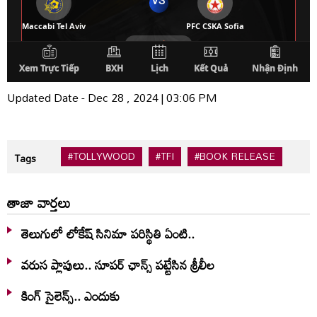
Updated Date - Dec 28 , 2024 | 03:06 PM
#TOLLYWOOD
#TFI
#BOOK RELEASE
Tags
తాజా వార్తలు
తెలుగులో లోకేష్ సినిమా పరిస్థితి ఏంటి..
వరుస ప్లాపులు.. సూపర్ ఛాన్స్ పట్టేసిన శ్రీలీల
కింగ్ సైలెన్స్.. ఎందుకు