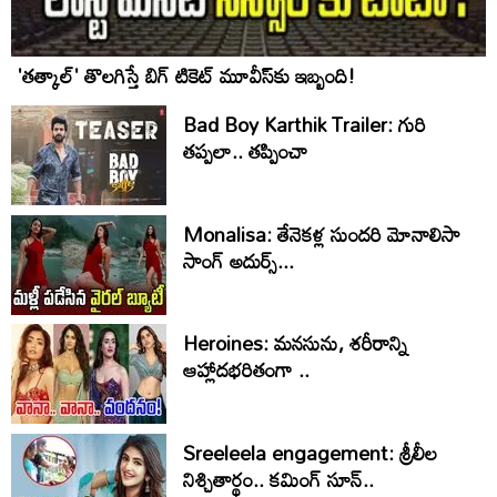
'తత్కాల్' తొలగిస్తే బిగ్ టికెట్ మూవీస్‌కు ఇబ్బంది!
Bad Boy Karthik Trailer: గురి
తప్పలా.. తప్పించా
Monalisa: తేనెకళ్ల సుందరి మోనాలిసా
సాంగ్ అదుర్స్...
Heroines: మనసును, శరీరాన్ని
ఆహ్లాదభరితంగా ..
Sreeleela engagement: శ్రీలీల
నిశ్చితార్థం.. కమింగ్‌ సూన్‌..