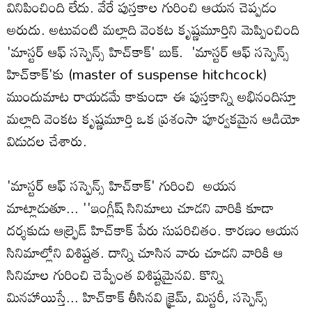
వినిపించింది లేదు. వేరే పుస్తకాల గురించి ఆయన చెప్పడం
అరుదు. అటువంటి మల్లాది వెంకట కృష్ణమూర్తిని మెప్పించింది
'మాస్టర్ ఆఫ్ సస్పెన్స్ హిచ్‌కాక్' బుక్. 'మాస్టర్ ఆఫ్ సస్పెన్స్
హిచ్‌కాక్'కు (master of suspense hitchcock)
ముందుమాట రాయడమే కాకుండా ఈ పుస్తకాన్ని అభినందిస్తూ
మల్లాది వెంకట కృష్ణమూర్తి ఒక ప్రశంసా పూర్వకమైన ఆడియో
విడుదల చేశారు.
'మాస్టర్ ఆఫ్ సస్పెన్స్ హిచ్‌కాక్' గురించి అయన
మాట్లాడుతూ... ''ఇంగ్లీష్ సినిమాలు చూడని వారికి కూడా
దర్శకుడు ఆల్ఫ్రెడ్ హిచ్‌కాక్ పేరు సుపరిచితం. కారణం ఆయన
సినిమాల్లోని విశిష్టత. దాన్ని చూసిన వారు చూడని వారికి ఆ
సినిమాల గురించి చెప్పేంత విశిష్టమైనవి. కొన్ని
మినహాయిస్తే... హిచ్‌కాక్ తీసినవి క్రైమ్, మిస్టరీ, సస్పెన్స్