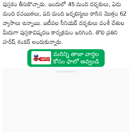
పుస్తకం తీసుకొచ్చారు. ఇందులో 45 మంది దర్శకులు, ఏడు
మంది రచయితలు, పది మంది జర్నలిస్టులు రాసిన మొత్తం 62
వ్యాసాలు ఉన్నాయి. ఇటీవల సీనియర్ దర్శకులు వంశీ చేతుల
మీదుగా పుస్తకావిష్కరణ కార్యక్రమం జరిగింది. తొలి ప్రతిని
హరీష్ శంకర్ అందుకున్నారు.