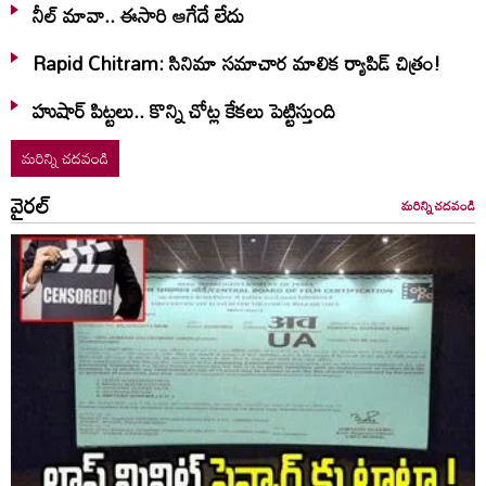
నీల్ మావా.. ఈసారి ఆగేదే లేదు
Rapid Chitram: సినిమా సమాచార మాలిక ర్యాపిడ్ చిత్రం!
హుషార్‌ పిట్టలు.. కొన్ని చోట్ల కేకలు పెట్టిస్తుంది
మరిన్ని చదవండి
వైరల్
మరిన్ని చదవండి