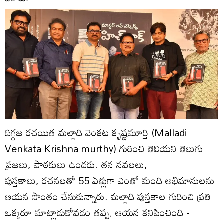
దిగ్గజ రచయిత మల్లాది వెంకట కృష్ణమూర్తి (Malladi
Venkata Krishna murthy) గురించి తెలియని తెలుగు
ప్రజలు, పాఠకులు ఉండరు. తన నవలలు,
పుస్తకాలు, రచనలతో 55 ఏళ్లుగా ఎంతో మంది అభిమానులను
ఆయన సొంతం చేసుకున్నారు. మల్లాది పుస్తకాల గురించి ప్రతి
ఒక్కరూ మాట్లాడుకోవడం తప్ప, ఆయన కనిపించింది -