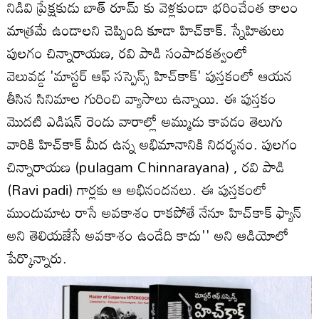
నిడివి ప్రేక్షకుడు బాత్ రూమ్ కు వెళ్లకుండా భరించేంత కాలం
మాత్రమే ఉండాలని చెప్పింది కూడా హిచ్‌కాక్. స్నేహితులు
పులగం చిన్నారాయణ, రవి పాడి సంపాదకత్వంలో
వెలువడ్డ 'మాస్టర్ ఆఫ్ సస్పెన్స్ హిచ్‌కాక్' పుస్తకంలో ఆయన
తీసిన సినిమాల గురించి వ్యాసాలు ఉన్నాయి. ఈ పుస్తకం
మొదటి ఎడిషన్ రెండు వారాల్లో అమ్ముడు కావడం తెలుగు
వారికి హిచ్‌కాక్ మీద ఉన్న అభిమానానికి నిదర్శనం. పులగం
చిన్నారాయణ (pulagam Chinnarayana) , రవి పాడి
(Ravi padi) గార్లకు ఆ అభినందనలు. ఈ పుస్తకంలో
ముందుమాట రాసే అవకాశం రాకపోతే నేనూ హిచ్‌కాక్ ఫ్యాన్
అని తెలియజేసే అవకాశం ఉండేది కాదు'' అని ఆడియోలో
పేర్కొన్నారు.