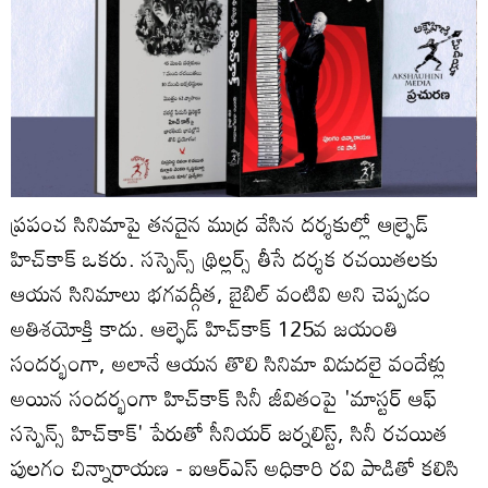
ప్రపంచ సినిమాపై తనదైన ముద్ర వేసిన దర్శకుల్లో ఆల్ఫ్రెడ్
హిచ్‌కాక్ ఒకరు. సస్పెన్స్ థ్రిల్లర్స్ తీసే దర్శక రచయితలకు
ఆయన సినిమాలు భగవద్గీత, బైబిల్ వంటివి అని చెప్పడం
అతిశయోక్తి కాదు. ఆల్ఫెడ్‌ హిచ్‌కాక్ 125వ జయంతి
సందర్భంగా, అలానే ఆయన తొలి సినిమా విడుదలై వందేళ్లు
అయిన సందర్భంగా హిచ్‌కాక్ సినీ జీవితంపై 'మాస్టర్ ఆఫ్
సస్పెన్స్ హిచ్‌కాక్' పేరుతో సీనియర్ జర్నలిస్ట్, సినీ రచయిత
పులగం చిన్నారాయణ - ఐఆర్ఎస్ అధికారి రవి పాడితో కలిసి