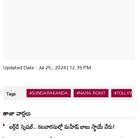
Updated Date - Jul 25 , 2024 | 12:35 PM
#SUNDARAKANDA
#NARA ROHIT
#TOLLYWO
Tags
తాజా వార్తలు
బర్త్‌‌డే స్పెషల్.. నటవారసుల్లో మహేష్ బాబు స్థాయే వేరు!