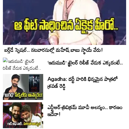
బర్త్‌‌డే స్పెషల్.. నటవారసుల్లో మహేష్ బాబు స్థాయే వేరు!
‘ఇరుముడి’ ట్రైలర్ రిలీజ్ వేడుక ఎక్కడంటే..
Agadha: డర్టీ హరికి భిన్నమైన పాత్రలో
శ్రవణ్‌ రెడ్డి
ఎన్టీఆర్-త్రివిక్రమ్ మూవీ ఆలస్యం.. కారణం
ఇదేనా!