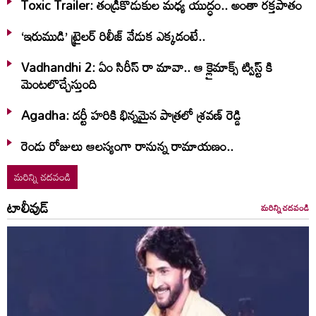
Toxic Trailer: తండ్రీకొడుకుల మధ్య యుద్ధం.. అంతా రక్తపాతం
‘ఇరుముడి’ ట్రైలర్ రిలీజ్ వేడుక ఎక్కడంటే..
Vadhandhi 2: ఏం సిరీస్ రా మావా.. ఆ క్లైమాక్స్ ట్విస్ట్ కి
మెంటలొచ్చేస్తుంది
Agadha: డర్టీ హరికి భిన్నమైన పాత్రలో శ్రవణ్‌ రెడ్డి
రెండు రోజులు ఆలస్యంగా రానున్న రామాయణం..
మరిన్ని చదవండి
టాలీవుడ్
మరిన్ని చదవండి