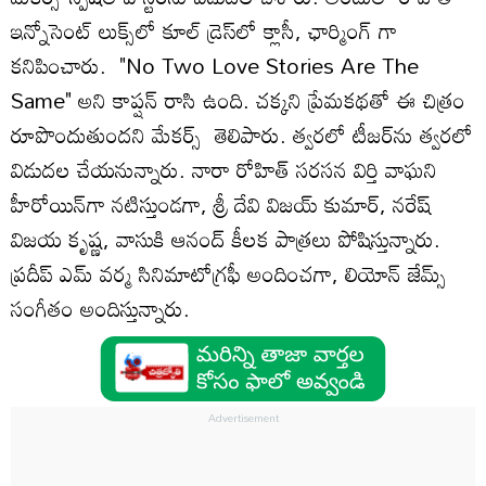
ఇన్నోసెంట్ లుక్స్‌లో కూల్ డ్రెస్‌లో క్లాసీ, ఛార్మింగ్ గా
కనిపించారు. "No Two Love Stories Are The
Same" అని కాప్షన్ రాసి ఉంది. చక్కని ప్రేమకథతో ఈ చిత్రం
రూపొందుతుందని మేకర్స్ తెలిపారు. త్వరలో టీజర్‌ను త్వరలో
విడుదల చేయనున్నారు. నారా రోహిత్ సరసన విర్తి వాఘని
హీరోయిన్‌గా నటిస్తుండగా, శ్రీ దేవి విజయ్ కుమార్, నరేష్
విజయ కృష్ణ, వాసుకి ఆనంద్ కీలక పాత్రలు పోషిస్తున్నారు.
ప్రదీప్ ఎమ్ వర్మ సినిమాటోగ్రఫీ అందించగా, లియోన్ జేమ్స్
సంగీతం అందిస్తున్నారు.