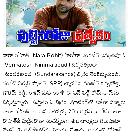
నారా రోహిత్ (Nara Rohit) హీరోగా వెంకటేష్ నిమ్మలపూడి
(Venkatesh Nimmalapudi) దర్శకత్వంలో
'సుందరకాండ' (Sundarakanda) చిత్రం తెరకెక్కుతుంది.
సందీప్ పిక్చర్ ప్యాలెస్ (SPP) బ్యానర్‌పై సంతోష్ చిన్నపోళ్ల,
గౌతమ్ రెడ్డి, రాకేష్ మహంకాళి ఈ ఫన్ ఫిల్డ్ రోమ్-కామ్‌ను
నిర్మిస్తున్నారు. ప్రస్తుతం ఏ చిత్రం షూటింగ్‌లో బిజీగా ఉన్నారు
నారా రోహిత్. అయన నటిస్తున్న 20వ చిత్రమిది. నేడు నారా
రోహిత్‌కి పుట్టినరోజు సందర్భంగా శుభాకాంక్షలు తెలుపుతూ
మేకర్స్ స్పెషల్ పోస్టర్‌ను విడుదల చేశారు. అందులో రోహిత్