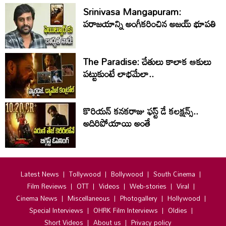
Srinivasa Mangapuram:
పరాజయాన్ని అంగీకరించిన అజయ్ భూపతి
The Paradise: చేతులు కాలాక ఆకులు
పట్టుకుంటే లాభమేలా..
కొరియన్ కనకరాజు ఫస్ట్ డే కలక్షన్స్..
అదిరిపోయాయి అంతే
Latest News
Tollywood
Bollywood
South Cinema
Film Reviews
OTT
Videos
Web-stories
Viral
Cinema News
Miscellaneous
Photogallery
Hollywood
Special Interviews
OHRK Film Interviews
Oldies
Short Videos
About us
Privacy policy