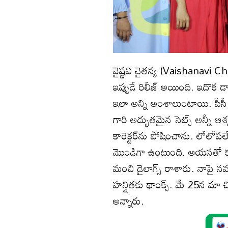
వైష్ణవి చైతన్య (Vaishanavi Ch
ఇప్పుడే రిలీజ్ అయింది. ఇదొక డార్క
ఇలా అన్ని అంశాలుంటాయి. పీసీ శ్
గారి అద్భుతమైన సెట్స్ అన్నీ ఆ
కారెక్టర్‌ను పోషించాను. లోలోపల
మొండిగా ఉంటుంది. ఆయనతో కల
మంచి డైలాగ్స్ రాశారు. నాపై నమ్
హన్షితకు థాంక్స్. మే 25న మా
అన్నారు.