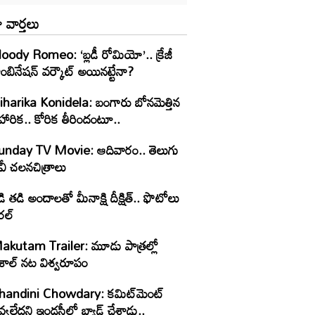
 వార్తలు
oody Romeo: ‘బ్లడీ రోమియో’.. క్రేజీ
ంబినేషన్ వర్కౌట్ అయినట్టేనా?
iharika Konidela: బంగారు బోనమెత్తిన
హారిక.. కోరిక తీరిందంటూ..
unday TV Movie: ఆదివారం.. తెలుగు
వీ చ‌ల‌న‌చిత్రాలు
ి తడి అందాలతో మీనాక్షి దీక్షిత్‌.. ఫొటోలు
రల్
akutam Trailer: మూడు పాత్రల్లో
ిశాల్ నట విశ్వరూపం
handini Chowdary: కమిట్‌మెంట్
్వలేదని ఇండస్ట్రీలో బ్యాడ్ చేశాడు..