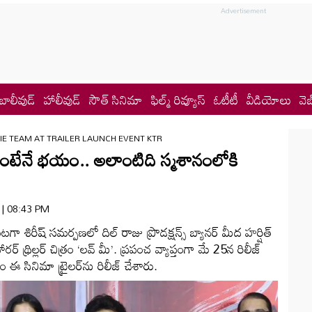
బాలీవుడ్
హాలీవుడ్
సౌత్ సినిమా
ఫిల్మ్ రివ్యూస్
ఓటీటీ
వీడియోలు
వెబ
E TEAM AT TRAILER LAUNCH EVENT KTR
ంటేనే భయం.. అలాంటిది స్మశానంలోకి
4 | 08:43 PM
‌గా శిరీష్ సమర్పణలో దిల్ రాజు ప్రొడక్షన్స్ బ్యానర్ మీద హర్షిత్
హారర్ థ్రిల్లర్‌ చిత్రం ‘లవ్ మీ’. ప్రపంచ వ్యాప్తంగా మే 25న రిలీజ్
 ఈ సినిమా ట్రైలర్‌ను రిలీజ్ చేశారు.