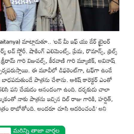
aitanya) మాట్లాడుతూ.. ‘లవ్ మీ ఇఫ్ యు డేర్ ట్రైలర్
్ లవ్ స్టోరీ. షాకింగ్ ఎలిమెంట్స్, ప్రేమ, రొమాన్స్, థ్రిల్స్
రీరామ్ గారి విజువల్స్, కీరవాణి గారి మ్యూజిక్, అవినాష్
శ్చర్యపరుస్తాయి. ఈ మూవీలో డిఫరెంట్‌గా, టఫ్‌గా ఉండే
ే బాధపడుతుండే పాత్రను చేశాను. ఆశిష్ కారెక్టర్ ఎంతో
ిసి పని చేయడం ఆనందంగా ఉంది. దర్శకుడు చాలా
మకంతో నాకు పాత్రను ఇచ్చిన దిల్ రాజు గారికి, హర్షిత్,
 చిత్రం రాబోతోంది. అందరూ చూసి ఆదరించండి’ అని