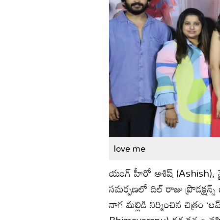
love me
యంగ్ హీరో ఆశిష్ (Ashish), వై
సమర్పణలో దిల్ రాజు ప్రొడక్షన్స్
నాగ మల్లిడి నిర్మించిన చిత్రం
Bhimavarapu) దర్శకత్వం వహిం