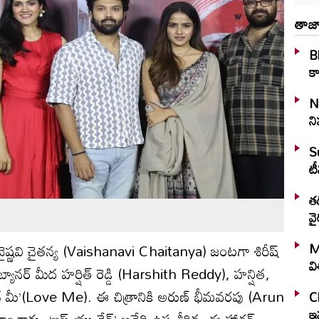
తాజా
Bl
కా
N
ని
S
టీ
తడ
వై
M
ష్ణవి చైతన్య (Vaishanavi Chaitanya) జంట‌గా శిరీష్
వ
 బ్యానర్ మీద హర్షిత్ రెడ్డి (Harshith Reddy), హన్షిత,
 ‘లవ్ మీ’(Love Me). ఈ చిత్రానికి అరుణ్ భీమవరపు (Arun
C
ఇవ
చారు. ‘ఇఫ్ యు డేర్’ అనేది ఉప శీర్షిక. ఈ హారర్