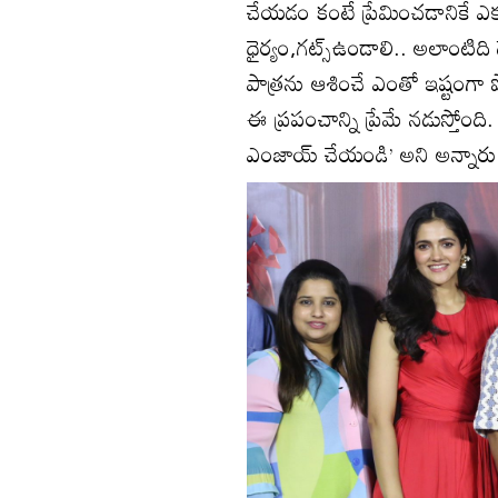
చేయడం కంటే ప్రేమించడానికే ఎక్
ధైర్యం,గట్స్ఉండాలి.. అలాంటిది
పాత్రను ఆశించే ఎంతో ఇష్టంగా ప
ఈ ప్రపంచాన్ని ప్రేమే నడుస్తోంది
ఎంజాయ్ చేయండి’ అని అన్నారు