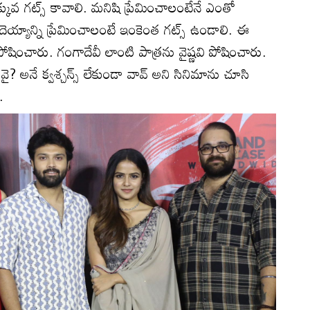
కువ గట్స్‌ కావాలి. మనిషి ప్రేమించాలంటేనే ఎంతో
 దెయ్యాన్ని ప్రేమించాలంటే ఇంకెంత గట్స్ ఉండాలి. ఈ
ోషించారు. గంగాదేవీ లాంటి పాత్రను వైష్ణవి పోషించారు.
. వై? అనే క్వశ్చన్స్ లేకుండా వావ్ అని సినిమాను చూసి
.