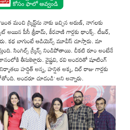
ఇంత మంచి స్క్రిప్ట్‌ను నాకు ఇచ్చిన అరుణ్, నాగలకు
ెట్‌ అయిన పీసీ శ్రీరామ్, కీరవాణి గార్లకు థాంక్స్. టీజర్,
తారు. కథ బాగుంటే ఆడియెన్స్ మూవీస్ చూస్తారు. మా
తుంది. సింగిల్స్ స్క్రీన్స్ నిండిపోతాయి. చీకటి రూం అంటేనే
ంలోకి తీసుకెళ్లారు. వైష్ణవి, రవి అందరితో షూటింగ్
తలు హర్షిత్ అన్న, హన్షిత అక్క, దిల్ రాజు గార్లకు
ాబోతోంది. అందరూ చూడండి’ అని అన్నారు.