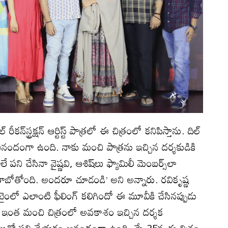
ీకన్‌స్ట్రక్షన్ ఆర్టిస్ట్ పాత్రలో ఈ చిత్రంలో కనిపిస్తాను. దిల్
 ఆనందంగా ఉంది. నాకు మంచి పాత్రను ఇచ్చిన దర్శకుడికి
పని చేసినా వైష్ణవి, ఆశిష్‌లు ఫ్యామిలీ మెంబర్స్‌‌‌లా
ాబోతోంది. అందరూ చూడండి’ అని అన్నారు. రవికృష్ణ
 టైంలో ఎలాంటి ఫీలింగ్ కలిగిందో ఈ మూవీకి చేసినప్పుడు
ి. ఇంత మంచి చిత్రంలో అవకాశం ఇచ్చిన దర్శక