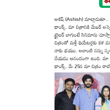
ఆశిష్ (Ashish) మాట్లాడుతూ.. ‘
థాంక్స్. మా చిత్రానికి మేజర్ అస్స
ట్రైలర్ బాగుంటే సినిమాను చూస్
చిత్రంతో మళ్లీ థియేటర్లకు కళ వస్
నాకు భయం. అలాంటి నన్ను స్మశాన
చేయడం ఆనందంగా ఉంది. మా నిర్మా
థాంక్స్. మే 25న మా చిత్రం ర