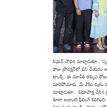
సిమ్రన్ చౌదరి మాట్లాడుతూ.. ‘స్కల్ ర
రాజు ప్రొడక్షన్‌లో పని చేయడం
థాంక్స్. ఈ మూవీకి తక్కువ రోజులే 
మారిపోయారు. మే 25న చిత్రం ర
మాట్లాడుతూ.. ‘విరూపాక్ష చేసిన
కూడా అలాంటి ఫీలింగే కలిగింద