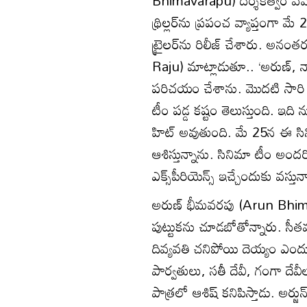
థ్రిల్లర్‌ను ప్రపంచ వ్యాప్తంగా 
ట్రైలర్‌ను రిలీజ్ చేశారు. అన
Raju) మాట్లాడుతూ.. ‘అరుణ్, న
పరిచయం చేశాను. మొదటి సారి నాగ
టీం పడ్డ కష్టం తెలుస్తుంది. ఇది న
హిట్ అవుతుంది. మే 25న ఈ సినిమ
ఆశిస్తున్నాను. సినిమా టీం అందర
ఎక్స్‌పీరియెన్స్ ఇచ్చేందుకు వస్తు
అరుణ్ భీమవరపు (Arun Bhima
పుట్టుకను చూడబోతోన్నారు. సీ
దివ్యవతి చనిపోయి దెయ్యం ఎందు
పార్వతులు, సతీ దేవీ, గంగా దేవీ
పాత్రలో ఆశిష్ కనిపిస్తాడు. అర్జున