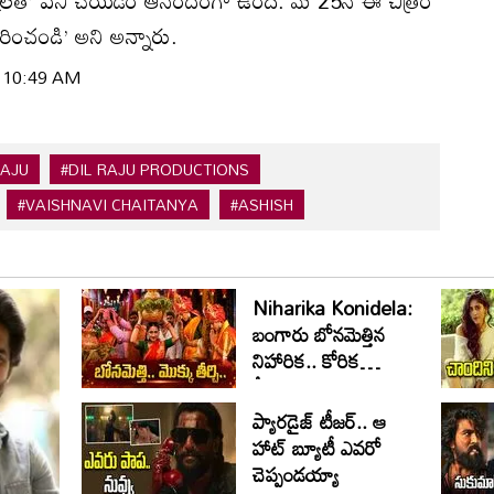
 ఆశిష్‌లతో పని చేయడం ఆనందంగా ఉంది. మే 25న ఈ చిత్రం
ంచండి’ అని అన్నారు.
| 10:49 AM
RAJU
#DIL RAJU PRODUCTIONS
#VAISHNAVI CHAITANYA
#ASHISH
Niharika Konidela:
బంగారు బోనమెత్తిన
నిహారిక.. కోరిక
తీరిందంటూ..
ప్యారడైజ్ టీజర్.. ఆ
హాట్ బ్యూటీ ఎవరో
చెప్పండయ్యా