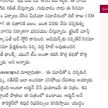
మే 25న రిలీజ్ చేస్తున్నారు. గురువారం నాడు ఈ సినిమా
మరిన
ంతరం ఏర్పాటు చేసిన మీడియా సమావేశంలో దిల్ రాజు ( Dil
ాగ ఈ చిత్రానికి బలం. ఇంత వరకు నేను దర్శకుల్ని
ను నిర్మాతగా పరిచయం చేస్తున్నాను. ట్రైలర్ చూస్తే
్యూ ఏజ్ లవ్ స్టోరీ కానుంది. ఆడియెన్స్‌కు నచ్చితేనే సినిమా
ా ప్రేక్షకులను నచ్చి పెద్ద హిట్ అవుతుందని
ికీ థాంక్స్. యంగ్ టీం అంతా కలిసి కొత్త కథతో కొత్త
న్నారు’ అని అన్నారు.
varapu) మాట్లాడుతూ.. ‘ఈ మూవీతో ఓ దర్శకుడి
తమ్మ, సతీదేవీ ఇలా అందరూ చనిపోయి దేవతలు అయ్యారు.
కైంది అంటూ అర్జున్ చేసే ప్రయాణమే ఈ చిత్రం. శివ
ల్లాంటి పాత్రలు ఈ చిత్రంలో ఉంటాయి. ఆర్జున్ అనే
్ కారెక్టర్‌లో శివుడి రిఫరెన్సులు కనిపిస్తాయి. యుద్దం