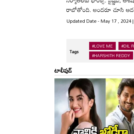
నిర్మాతలకు థాంక్స్. వైష్ణవి,
రాబోతోంది. అందరూ చూసి ఆదరి
Updated Date - May 17 , 2024 
#LOVE ME
#DIL 
Tags
#HARSHITH REDDY
టాలీవుడ్