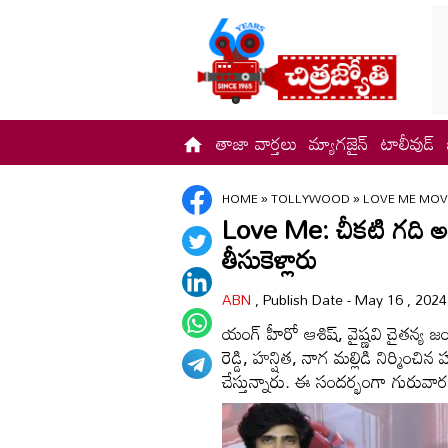
తాజా వార్తలు
మ్యాగజైన్
టాలీవుడ్
HOME
»
TOLLYWOOD
»
LOVE ME MOVI
Love Me: చీకటి గ‌ది అ
తీసుకెళ్లారు
ABN
, Publish Date - May 16 , 202
యంగ్ హీరో ఆశిష్, వైష్ణవి చైతన్య జంట
రెడ్డి, హన్షిత, నాగ మల్లిడి నిర్మించిన 
చేస్తున్నారు. ఈ సంద‌ర్భంగా గురువారం