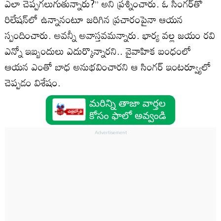
ఎలా చెప్పగలుగుతున్నారు?’’ అని ప్రశ్నించారు. ఓ సింగర్‌తో
రిలేషన్‌లో ఉన్నానంటూ జరిగిన ప్రచారంపైనా ఆయన
స్పందించారు. అవన్నీ అవాస్తవమన్నారు. భార్య వల్ల జయం రవి
ఎన్నో ఇబ్బందులు ఎదుర్కొన్నారని.. వైవాహిక బంధంలో
ఆయన ఎంతో బాధ అనుభవించారని ఆ సింగర్‌ ఇంటర్వ్యూలో
చెప్పడం విశేషం.