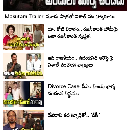
Makutam Trailer: మూడు పాత్రల్లో విశాల్ నట విశ్వరూపం
రూ. కోటి విరాళం.. రజనీకాంత్ హామీపై
లతా రజనీకాంత్ స్పష్టత!
ఇది రాజకీయం.. ఉదయనిధి అరెస్ట్ పై
విశాల్ సంచలన వ్యాఖ్యలు
Divorce Case: సీఎం విజయ్ భార్య
సంచలన నిర్ణయం
దేవదాస్ కథ స్ఫూర్తితో.. 'డీసీ'