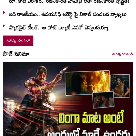
రూ. కోటి విరాళం.. రజనీకాంత్ హామీపై లతా రజనీకాంత్ స్పష్టత!
ఇది రాజకీయం.. ఉదయనిధి అరెస్ట్ పై విశాల్ సంచలన వ్యాఖ్యలు
ప్యారడైజ్ టీజర్.. ఆ హాట్ బ్యూటీ ఎవరో చెప్పండయ్యా
మరిన్ని చదవండి
సౌత్ సినిమా
మరిన్ని చదవండి