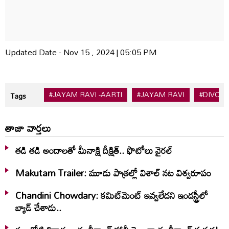
Updated Date - Nov 15 , 2024 | 05:05 PM
#JAYAM RAVI -AARTI
#JAYAM RAVI
#DIVOR
Tags
తాజా వార్తలు
తడి తడి అందాలతో మీనాక్షి దీక్షిత్‌.. ఫొటోలు వైరల్
Makutam Trailer: మూడు పాత్రల్లో విశాల్ నట విశ్వరూపం
Chandini Chowdary: కమిట్‌మెంట్ ఇవ్వలేదని ఇండస్ట్రీలో
బ్యాడ్ చేశాడు..