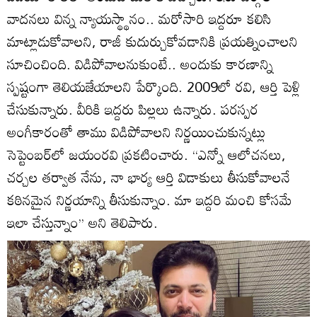
వాదనలు విన్న న్యాయస్థ్థానం.. మరోసారి ఇద్దరూ కలిసి
మాట్లాడుకోవాలని, రాజీ కుదుర్చుకోవడానికి ప్రయత్నించాలని
సూచించింది. విడిపోవాలనుకుంటే.. అందుకు కారణాన్ని
స్పష్టంగా తెలియజేయాలని పేర్కొంది. 2009లో రవి, ఆర్తి పెళ్లి
చేసుకున్నారు. వీరికి ఇద్దరు పిల్లలు ఉన్నారు. పరస్పర
అంగీకారంతో తాము విడిపోవాలని నిర్ణయించుకున్నట్లు
సెప్టెంబర్‌లో జయంరవి ప్రకటించారు. ‘‘ఎన్నో ఆలోచనలు,
చర్చల తర్వాత నేను, నా భార్య ఆర్తి విడాకులు తీసుకోవాలనే
కఠినమైన నిర్ణయాన్ని తీసుకున్నాం. మా ఇద్దరి మంచి కోసమే
ఇలా చేస్తున్నాం’’ అని తెలిపారు.