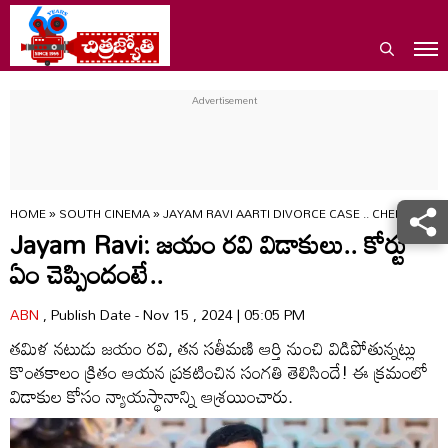
HOME
»
SOUTH CINEMA
»
JAYAM RAVI AARTI DIVORCE CASE .. CHENNAI 
Jayam Ravi: జయం రవి విడాకులు.. కోర్టు
ఏం చెప్పిందంటే..
ABN
, Publish Date - Nov 15 , 2024 | 05:05 PM
తమిళ నటుడు జయం రవి, తన సతీమణి ఆర్తి నుంచి విడిపోతున్నట్లు
కొంతకాలం క్రితం ఆయన ప్రకటించిన సంగతి తెలిసిందే! ఈ క్రమంలో
విడాకుల కోసం న్యాయస్థానాన్ని ఆశ్రయించారు.