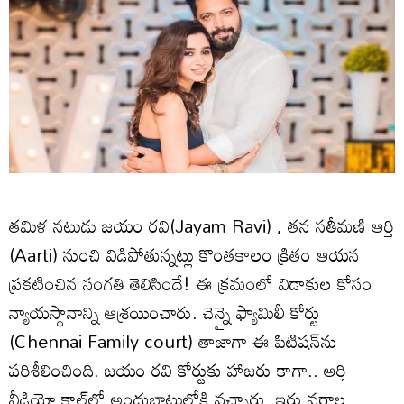
తమిళ నటుడు జయం రవి(Jayam Ravi) , తన సతీమణి ఆర్తి
(Aarti) నుంచి విడిపోతున్నట్లు కొంతకాలం క్రితం ఆయన
ప్రకటించిన సంగతి తెలిసిందే! ఈ క్రమంలో విడాకుల కోసం
న్యాయస్థానాన్ని ఆశ్రయించారు. చెన్నై ఫ్యామిలీ కోర్టు
(Chennai Family court) తాజాగా ఈ పిటిషన్‌ను
పరిశీలించింది. జయం రవి కోర్టుకు హాజరు కాగా.. ఆర్తి
వీడియో కాల్‌లో అందుబాటులోకి వచ్చారు. ఇరు వర్గాల