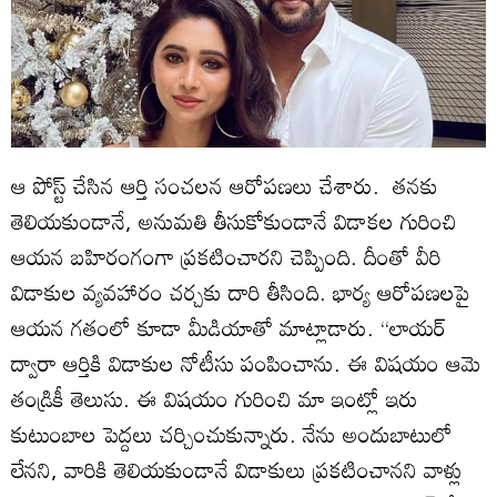
ఆ పోస్ట్‌ చేసిన ఆర్తి సంచలన ఆరోపణలు చేశారు. తనకు
తెలియకుండానే, అనుమతి తీసుకోకుండానే విడాకల గురించి
ఆయన బహిరంగంగా ప్రకటించారని చెప్పింది. దీంతో వీరి
విడాకుల వ్యవహారం చర్చకు దారి తీసింది. భార్య ఆరోపణలపై
ఆయన గతంలో కూడా మీడియాతో మాట్లాడారు. ‘‘లాయర్‌
ద్వారా ఆర్తికి విడాకుల నోటీసు పంపించాను. ఈ విషయం ఆమె
తండ్రికీ తెలుసు. ఈ విషయం గురించి మా ఇంట్లో ఇరు
కుటుంబాల పెద్దలు చర్చించుకున్నారు. నేను అందుబాటులో
లేనని, వారికి తెలియకుండానే విడాకులు ప్రకటించానని వాళ్లు