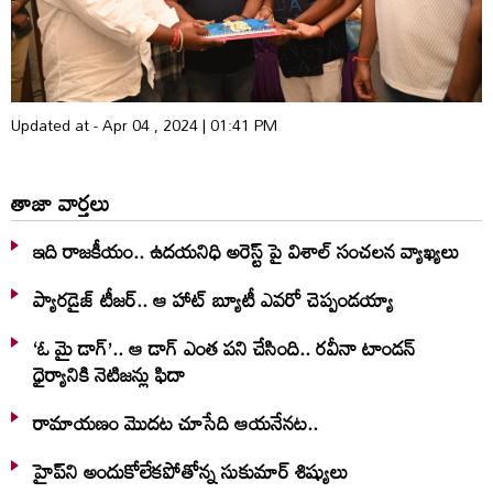
Updated at - Apr 04 , 2024 | 01:41 PM
తాజా వార్తలు
ఇది రాజకీయం.. ఉదయనిధి అరెస్ట్ పై విశాల్ సంచలన వ్యాఖ్యలు
ప్యారడైజ్ టీజర్.. ఆ హాట్ బ్యూటీ ఎవరో చెప్పండయ్యా
‘ఓ మై డాగ్’.. ఆ డాగ్ ఎంత పని చేసింది.. రవీనా టాండన్
ధైర్యానికి నెటిజన్లు ఫిదా
రామాయణం మొదట చూసేది ఆయనేనట..
హైప్‌ని అందుకోలేకపోతోన్న సుకుమార్ శిష్యులు