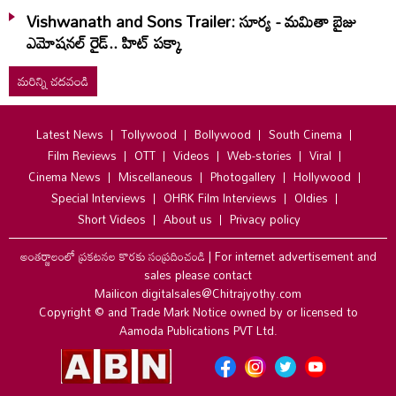
Vishwanath and Sons Trailer: సూర్య - మమితా బైజు
ఎమోషనల్ రైడ్.. హిట్ పక్కా
మరిన్ని చదవండి
Latest News
Tollywood
Bollywood
South Cinema
Film Reviews
OTT
Videos
Web-stories
Viral
Cinema News
Miscellaneous
Photogallery
Hollywood
Special Interviews
OHRK Film Interviews
Oldies
Short Videos
About us
Privacy policy
అంతర్జాలంలో ప్రకటనల కొరకు సంప్రదించండి
|
For internet advertisement and
sales please contact
Mailicon digitalsales@Chitrajyothy.com
Copyright © and Trade Mark Notice owned by or licensed to
Aamoda Publications PVT Ltd.