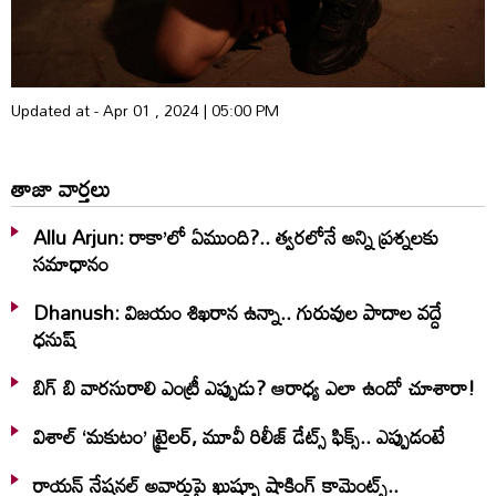
Updated at - Apr 01 , 2024 | 05:00 PM
తాజా వార్తలు
Allu Arjun: రాకా’లో ఏముంది?.. త్వరలోనే అన్ని ప్రశ్నలకు
సమాధానం
Dhanush: విజయం శిఖరాన ఉన్నా.. గురువుల పాదాల వద్దే
ధనుష్‌
బిగ్ బి వారసురాలి ఎంట్రీ ఎప్పుడు? ఆరాధ్య ఎలా ఉందో చూశారా!
విశాల్ ‘మకుటం’ ట్రైలర్, మూవీ రిలీజ్ డేట్స్ ఫిక్స్.. ఎప్పుడంటే
రాయన్ నేషనల్ అవార్డుపై ఖుష్బూ షాకింగ్ కామెంట్స్..