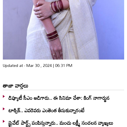
Updated at - Mar 30 , 2024 | 06:31 PM
తాజా వార్తలు
డిప్యూటీ సీఎం అడిగారు.. ఈ సినిమా చేశా: కింగ్ నాగార్జున
టాక్సిక్.. ఎవరెవరు ఎంతెంత తీసుకున్నారంటే
ప్రైవేట్ పార్ట్స్ పంపిస్తున్నారు.. మంచు లక్ష్మీ సంచలన వ్యాఖ్యలు