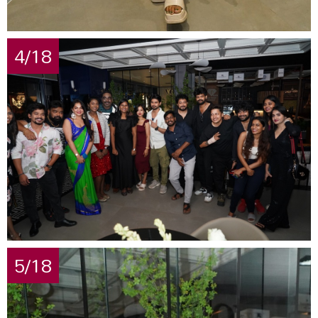
4/18
5/18