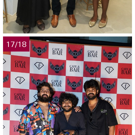
17/18