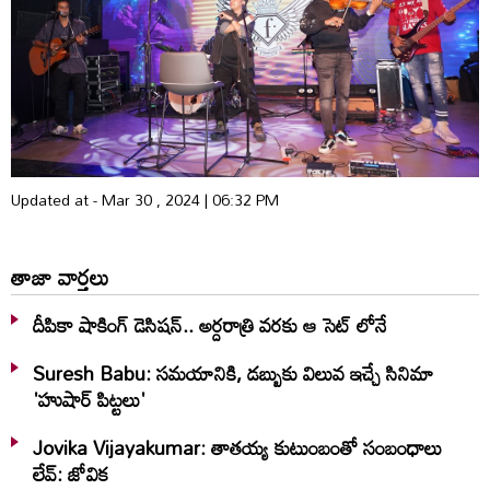
Updated at - Mar 30 , 2024 | 06:32 PM
తాజా వార్తలు
దీపికా షాకింగ్ డెసిషన్.. అర్దరాత్రి వరకు ఆ సెట్ లోనే
Suresh Babu: సమయానికి, డబ్బుకు విలువ ఇచ్చే సినిమా
'హుషార్‌ పిట్టలు'
Jovika Vijayakumar: తాతయ్య కుటుంబంతో సంబంధాలు
లేవ్: జోవిక