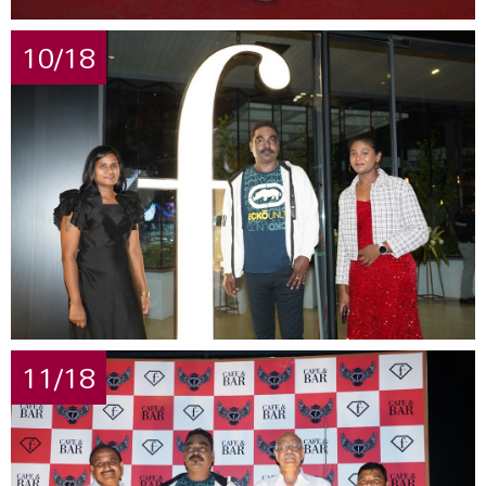
10/18
11/18