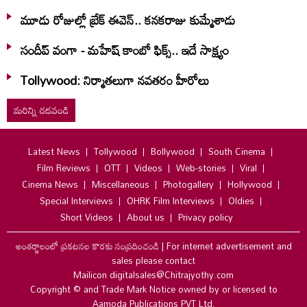
మూడు రోజుల్లో బ్రేక్ ఈవెన్.. కనకరాజు కుమ్మేశాడు
సందీప్ వంగా - మహేష్ కాంబో ఫిక్స్.. ఇదే సాక్ష్యం
Tollywood: నిర్మాతలుగా నవతరం హీరోలు
మరిన్ని చదవండి
Latest News
Tollywood
Bollywood
South Cinema
Film Reviews
OTT
Videos
Web-stories
Viral
Cinema News
Miscellaneous
Photogallery
Hollywood
Special Interviews
OHRK Film Interviews
Oldies
Short Videos
About us
Privacy policy
అంతర్జాలంలో ప్రకటనల కొరకు సంప్రదించండి
|
For internet advertisement and
sales please contact
Mailicon digitalsales@Chitrajyothy.com
Copyright © and Trade Mark Notice owned by or licensed to
Aamoda Publications PVT Ltd.