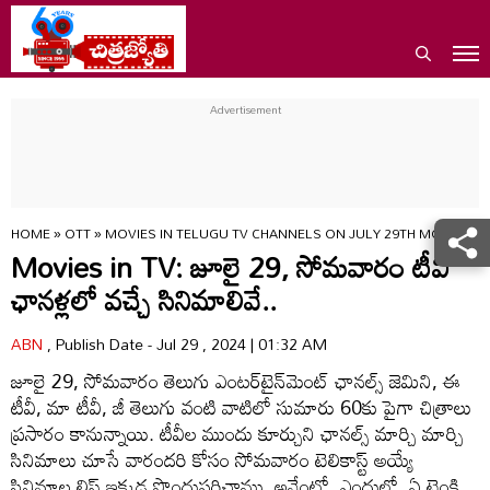
HOME
»
OTT
»
MOVIES IN TELUGU TV CHANNELS ON JULY 29TH MONDAY K
Movies in TV: జూలై 29, సోమవారం టీవీ
ఛానళ్లలో వచ్చే సినిమాలివే..
ABN
, Publish Date - Jul 29 , 2024 | 01:32 AM
జూలై 29, సోమవారం తెలుగు ఎంటర్‌టైన్‌మెంట్ ఛానల్స్ జెమిని, ఈ
టీవీ, మా టీవీ, జీ తెలుగు వంటి వాటిలో సుమారు 60కు పైగా చిత్రాలు
ప్రసారం కానున్నాయి. టీవీల ముందు కూర్చుని ఛానల్స్ మార్చి మార్చి
సినిమాలు చూసే వారందరి కోసం సోమవారం టెలికాస్ట్ అయ్యే
సినిమాల లిస్ట్ ఇక్కడ పొందుపరిచాము. అవేంటో, ఎందులో, ఏ టైంకి