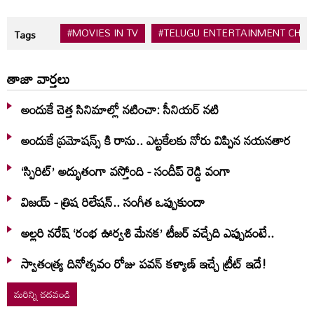
#MOVIES IN TV
#TELUGU ENTERTAINMENT CHA
Tags
తాజా వార్తలు
అందుకే చెత్త సినిమాల్లో నటించా: సీనియర్ నటి
అందుకే ప్రమోషన్స్ కి రాను.. ఎట్టకేలకు నోరు విప్పిన నయనతార
‘స్పిరిట్’ అద్భుతంగా వస్తోంది - సందీప్ రెడ్డి వంగా
విజయ్ - త్రిష రిలేషన్.. సంగీత ఒప్పుకుందా
అల్లరి నరేష్ ‘రంభ ఊర్వశి మేనక’ టీజర్ వచ్చేది ఎప్పుడంటే..
స్వాతంత్య్ర దినోత్సవం రోజు పవన్ కళ్యాణ్ ఇచ్చే ట్రీట్ ఇదే!
మరిన్ని చదవండి