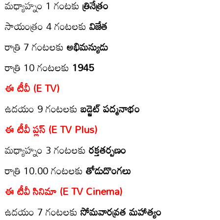
మ‌ధ్యాహ్నం 1 గంటకు
త్రినేత్రం
సాయంత్రం 4 గంట‌లకు
విజేత
రాత్రి 7 గంట‌ల‌కు
అభిమన్యుడు
రాత్రి 10 గంట‌లకు
1945
ఈ టీవీ (E TV)
ఉద‌యం 9 గంట‌ల‌కు
బడ్జెట్ పద్మనాభం
ఈ టీవీ ప్ల‌స్‌ (E TV Plus)
మధ్యాహ్నం 3 గంట‌ల‌కు
రక్తతర్పణం
రాత్రి 10.00 గంట‌ల‌కు
తోడుదొంగలు
ఈ టీవీ సినిమా (E TV Cinema)
ఉద‌యం 7 గంట‌ల‌కు
సోమవారవ్రత మహాత్యం