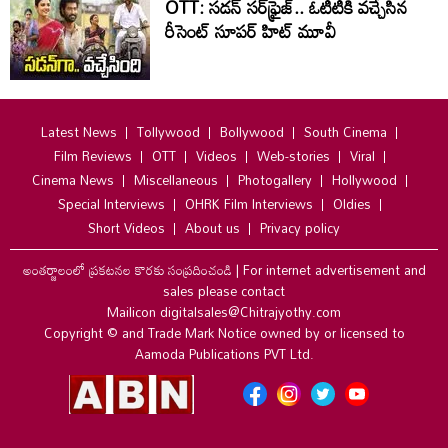
OTT: స‌డ‌న్ స‌ర్‌ఫ్రైజ్‌.. ఓటీటీకి వ‌చ్చేసిన
రీసెంట్ సూప‌ర్ హిట్ మూవీ
Latest News
Tollywood
Bollywood
South Cinema
Film Reviews
OTT
Videos
Web-stories
Viral
Cinema News
Miscellaneous
Photogallery
Hollywood
Special Interviews
OHRK Film Interviews
Oldies
Short Videos
About us
Privacy policy
అంతర్జాలంలో ప్రకటనల కొరకు సంప్రదించండి
|
For internet advertisement and
sales please contact
Mailicon digitalsales@Chitrajyothy.com
Copyright © and Trade Mark Notice owned by or licensed to
Aamoda Publications PVT Ltd.