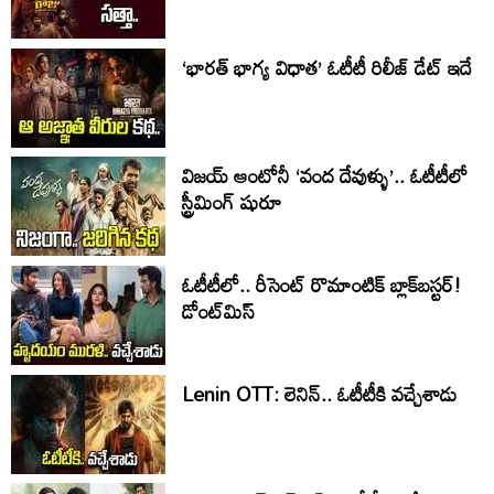
‘భారత్ భాగ్య విధాత’ ఓటీటీ రిలీజ్‌ డేట్‌ ఇదే
విజయ్ ఆంటోనీ ‘వంద దేవుళ్ళు’.. ఓటీటీలో
స్ట్రీమింగ్ షురూ
ఓటీటీలో.. రీసెంట్ రొమాంటిక్‌ బ్లాక్‌బ‌స్ట‌ర్‌!
డోంట్‌మిస్‌
Lenin OTT: లెనిన్.. ఓటీటీకి వ‌చ్చేశాడు