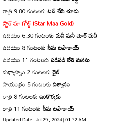
రాత్రి 9.00 గంట‌ల‌కు
టచ్ చేసి చూడు
స్టార్ మా గోల్డ్‌ (Star Maa Gold)
ఉద‌యం 6.30 గంట‌ల‌కు
మనీ మనీ మోర్ మనీ
ఉద‌యం 8 గంట‌ల‌కు
సీమ టపాకాయ్
ఉద‌యం 11 గంట‌లకు
పడిపడి లేచె మనసు
మ‌ధ్యాహ్నం 2 గంట‌లకు
రైల్
సాయంత్రం 5 గంట‌లకు
విశ్వాసం
రాత్రి 8 గంట‌ల‌కు
ఇంకొక్కడు
రాత్రి 11 గంటలకు
సీమ టపాకాయ్
Updated Date - Jul 29 , 2024 | 01:32 AM