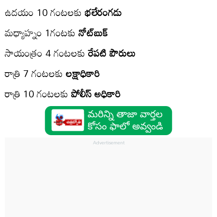
ఉద‌యం 10 గంట‌ల‌కు
భలేరంగడు
మ‌ధ్యాహ్నం 1గంటకు
నోట్‌బుక్
సాయంత్రం 4 గంట‌లకు
రేపటి పౌరులు
రాత్రి 7 గంట‌ల‌కు
లక్షాధికారి
రాత్రి 10 గంటలకు
పోలీస్ అధికారి