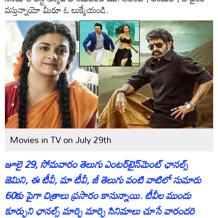
వస్తున్నాయో మీరూ ఓ లుక్కేయండి.
Movies in TV on July 29th
జూలై 29, సోమవారం తెలుగు ఎంటర్‌టైన్‌మెంట్ ఛానల్స్
జెమిని, ఈ టీవీ, మా టీవీ, జీ తెలుగు వంటి వాటిలో సుమారు
60కు పైగా చిత్రాలు ప్రసారం కానున్నాయి. టీవీల ముందు
కూర్చుని ఛానల్స్ మార్చి మార్చి సినిమాలు చూసే వారందరి