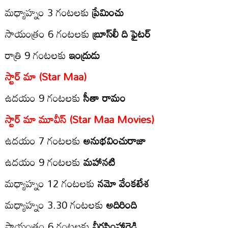
మ‌ధ్యాహ్నం 3 గంట‌లకు
ప్రేమించు
సాయంత్రం 6 గంట‌ల‌కు
బ్రూస్‌లీ ది ఫైటర్
రాత్రి 9 గంట‌ల‌కు
ఇంద్రుడు
స్టార్ మా (Star Maa)
ఉదయం 9 గంటలకు
సీతా రామం
స్టార్ మా మూవీస్‌ (Star Maa Movies)
ఉద‌యం 7 గంట‌ల‌కు
అనుభవించురాజా
ఉద‌యం 9 గంట‌ల‌కు
మహానటి
మ‌ధ్యాహ్నం 12 గంట‌లకు
నమో వేంకటేశ
మధ్యాహ్నం 3.30 గంట‌లకు
అదిరింది
సాయంత్రం 6 గంట‌ల‌కు
వీరసింహారెడ్డి