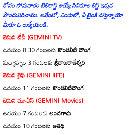
కోసం సోమవారం టెలికాస్ట్ అయ్యే సినిమాల లిస్ట్ ఇక్కడ
పొందుపరిచాము. అవేంటో, ఎందులో, ఏ టైంకి వస్తున్నాయో
మీరూ ఓ లుక్కేయండి.
జెమిని టీవీ (GEMINI TV)
ఉద‌యం 8.30 గంట‌ల‌కు
కొండవీటి దొంగ
మ‌ధ్యాహ్నం 3 గంట‌ల‌కు
శ్రీరాజరాజేశ్వరి
జెమిని లైఫ్ (GEMINI lIFE)
ఉద‌యం 11 గంట‌లకు
కొండవీటిదొంగ
జెమిని మూవీస్‌ (GEMINI Movies)
ఉద‌యం 7 గంట‌ల‌కు
అందగాడు
ఉద‌యం 10 గంట‌ల‌కు
అతిథి