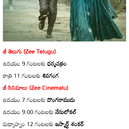
జీ తెలుగు (Zee Telugu)
ఉద‌యం 9 గంట‌లకు
ధర్మచక్రం
రాత్రి 11 గంటలకు
శివగంగ
జీ సినిమాలు (Zee Cinemalu)
ఉద‌యం 7 గంట‌ల‌కు
దొంగరాముడు
ఉద‌యం 9.00 గంట‌ల‌కు
నేనులోకల్
మ‌ధ్యాహ్నం 12 గంట‌లకు
ఇస్మార్ట్ శంకర్