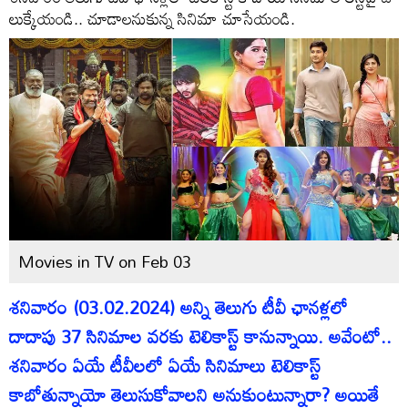
లుక్కేయండి.. చూడాలనుకున్న సినిమా చూసేయండి.
Movies in TV on Feb 03
శనివారం (03.02.2024) అన్ని తెలుగు టీవీ ఛాన‌ళ్ల‌లో
దాదాపు 37 సినిమాల వరకు టెలికాస్ట్ కానున్నాయి. అవేంటో..
శనివారం ఏయే టీవీలలో ఏయే సినిమాలు టెలికాస్ట్
కాబోతున్నాయో తెలుసుకోవాలని అనుకుంటున్నారా? అయితే