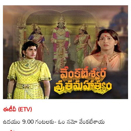
ఈటీవీ (ETV)
ఉద‌యం 9.00 గంట‌లకు- ఓం నమో వేంకటేశాయ