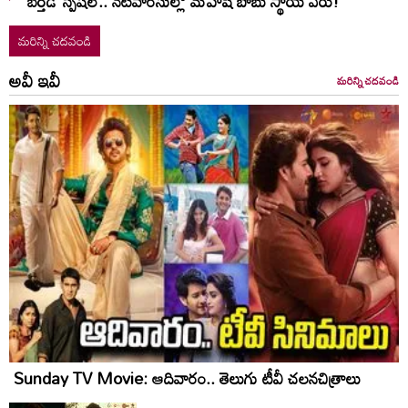
బర్త్‌‌డే స్పెషల్.. నటవారసుల్లో మహేష్ బాబు స్థాయే వేరు!
మరిన్ని చదవండి
అవీ ఇవీ
మరిన్ని చదవండి
Sunday TV Movie: ఆదివారం.. తెలుగు టీవీ చ‌ల‌న‌చిత్రాలు