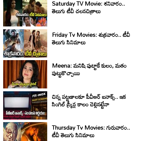
Saturday TV Movie: శ‌నివారం..
తెలుగు టీవీ చ‌ల‌న‌చిత్రాలు
Friday Tv Movies: శుక్ర‌వారం.. టీవీ
తెలుగు సినిమాలు
Meena: మనిషి పుట్టాకే కులం, మతం
పుట్టుకొచ్చాయి
చిన్న పట్టణాలకూ పీవీఆర్ ఐనాక్స్.. ఇక
సింగిల్ స్క్రీన్ల కాలం చెల్లినట్టేనా
Thursday Tv Movies: గురువారం..
టీవీ తెలుగు సినిమాలు