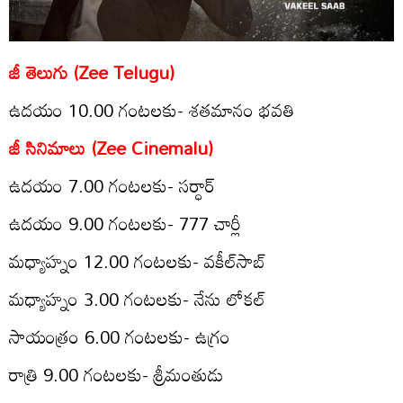
జీ తెలుగు (Zee Telugu)
ఉదయం 10.00 గంటలకు- శతమానం భవతి
జీ సినిమాలు (Zee Cinemalu)
ఉద‌యం 7.00 గంట‌లకు- సర్ధార్
ఉద‌యం 9.00 గంట‌లకు- 777 చార్లీ
మ‌ధ్యాహ్నం 12.00 గంట‌లకు- వకీల్‌సాబ్
మ‌ధ్యాహ్నం 3.00 గంట‌లకు- నేను లోకల్
సాయంత్రం 6.00 గంట‌లకు- ఉగ్రం
రాత్రి 9.00 గంట‌ల‌కు- శ్రీమంతుడు