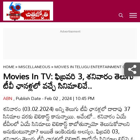
HOME
»
MISCELLANEOUS
»
MOVIES IN TELUGU ENTERTAINMENT CHANNEL
Movies In TV: ఫిబ్రవరి 3, శనివారం తెలుగు
టీవీ ఛాన‌ళ్ల‌లో వ‌చ్చే సినిమాలివే..
ABN
, Publish Date - Feb 02 , 2024 | 10:45 PM
శనివారం (03.02.2024) అన్ని తెలుగు టీవీ ఛాన‌ళ్ల‌లో దాదాపు 37
సినిమాల వరకు టెలికాస్ట్ కానున్నాయి. అవేంటో.. శనివారం ఏయే
టీవీలలో ఏయే సినిమాలు టెలికాస్ట్ కాబోతున్నాయో తెలుసుకోవాలని
అనుకుంటున్నారా? అయితే ఇంకెందుకు ఆలస్యం. ఫిబ్రవరి 03,
శనివారం తెలుగు టీవీ ఛానళ్లలో టెలికాస్ట్ కాబోయే సినిమాల లిస్ట్‌పై ఓ