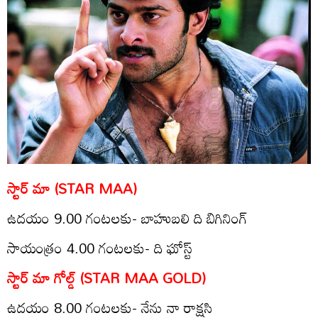
స్టార్ మా (STAR MAA)
ఉదయం 9.00 గంటలకు- బాహుబలి ది బిగినింగ్
సాయంత్రం 4.00 గంటలకు- ది ఘోస్ట్
స్టార్ మా గోల్డ్‌ (STAR MAA GOLD)
ఉద‌యం 8.00 గంట‌లకు- నేను నా రాక్షసి