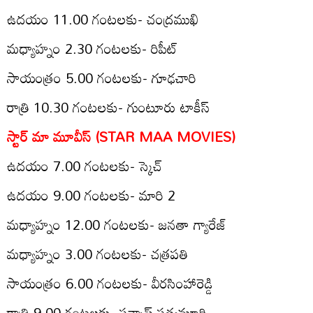
ఉద‌యం 11.00 గంట‌లకు- చంద్రముఖి
మ‌ధ్యాహ్నం 2.30 గంట‌లకు- రిపీట్
సాయంత్రం 5.00 గంట‌లకు- గూఢచారి
రాత్రి 10.30 గంట‌లకు- గుంటూరు టాకీస్
స్టార్ మా మూవీస్ (STAR MAA MOVIES)
ఉద‌యం 7.00 గంట‌లకు- స్కెచ్
ఉద‌యం 9.00 గంట‌లకు- మారి 2
మ‌ధ్యాహ్నం 12.00 గంట‌లకు- జనతా గ్యారేజ్
మధ్యాహ్నం 3.00 గంట‌లకు- చత్రపతి
సాయంత్రం 6.00 గంట‌లకు- వీరసింహారెడ్డి
రాత్రి 9.00 గంట‌లకు- సన్నాఫ్ సత్యమూర్తి