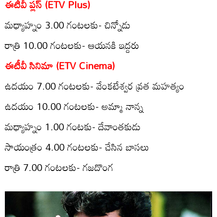
ఈటీవీ ప్ల‌స్‌ (ETV Plus)
మధ్యాహ్నం 3.00 గంటలకు- చిన్నోడు
రాత్రి 10.00 గంట‌లకు- ఆయనకి ఇద్దరు
ఈటీవీ సినిమా (ETV Cinema)
ఉద‌యం 7.00 గంట‌లకు- వేంకటేశ్వర వ్రత మహత్యం
ఉద‌యం 10.00 గంట‌ల‌కు- అమ్మా నాన్న
మ‌ధ్యాహ్నం 1.00 గంటకు- దేవాంతకుడు
సాయంత్రం 4.00 గంట‌లకు- చేసిన బాసలు
రాత్రి 7.00 గంట‌ల‌కు- గజదొంగ