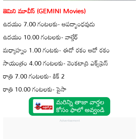
జెమిని మూవీస్‌ (GEMINI Movies)
ఉద‌యం 7.00 గంట‌లకు- ఆపద్భాంధవుడు
ఉద‌యం 10.00 గంట‌లకు- వాల్తేర్
మ‌ధ్యాహ్నం 1.00 గంటకు- ఈడో రకం ఆడో రకం
సాయంత్రం 4.00 గంట‌లకు- వెంకటాద్రి ఎక్స్‌ప్రెస్
రాత్రి 7.00 గంట‌ల‌కు- కిక్ 2
రాత్రి 10.00 గంటలకు- పైసా