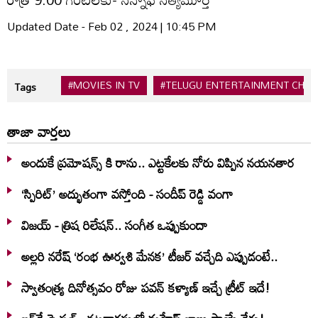
Updated Date - Feb 02 , 2024 | 10:45 PM
#MOVIES IN TV
#TELUGU ENTERTAINMENT CHA
Tags
తాజా వార్తలు
అందుకే ప్రమోషన్స్ కి రాను.. ఎట్టకేలకు నోరు విప్పిన నయనతార
‘స్పిరిట్’ అద్భుతంగా వస్తోంది - సందీప్ రెడ్డి వంగా
విజయ్ - త్రిష రిలేషన్.. సంగీత ఒప్పుకుందా
అల్లరి నరేష్ ‘రంభ ఊర్వశి మేనక’ టీజర్ వచ్చేది ఎప్పుడంటే..
స్వాతంత్య్ర దినోత్సవం రోజు పవన్ కళ్యాణ్ ఇచ్చే ట్రీట్ ఇదే!