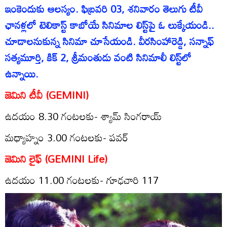
ఇంకెందుకు ఆలస్యం. ఫిబ్రవరి 03, శనివారం తెలుగు టీవీ
ఛానళ్లలో టెలికాస్ట్ కాబోయే సినిమాల లిస్ట్‌పై ఓ లుక్కేయండి..
చూడాలనుకున్న సినిమా చూసేయండి. వీరసింహారెడ్డి, సన్నాఫ్
సత్యమూర్తి, కిక్ 2, శ్రీమంతుడు వంటి సినిమాలీ లిస్ట్‌లో
ఉన్నాయి.
జెమిని టీవీ (GEMINI)
ఉద‌యం 8.30 గంట‌లకు- శ్యామ్ సింగరాయ్
మ‌ధ్యాహ్నం 3.00 గంట‌ల‌కు- పవర్
జెమిని లైఫ్ (GEMINI Life)
ఉద‌యం 11.00 గంట‌లకు- గూఢచారి 117