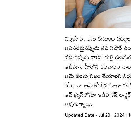
చిన్నిపాప, ఆమె కుటుంబ సభ్యుల
అవసరమైనప్పుడు తన సపోర్ట్ ఉంట
వచ్చినప్పుడు వారిని మళ్లీ కలుసుకు
అభిమాన హీరోని కలవాలని చాలా క
ఆమె కలను నిజం చేయాలని నిర్ణ
రోజంతా ఆమెతోనే సరదాగా గడిపి..
అఫ్ స్క్రీన్‌లోనూ అడివి శేష్ లా
అవుతున్నాయి.
Updated Date - Jul 20 , 2024 |