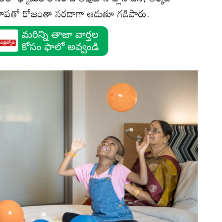
శారు. పాపతో రోజంతా సరదాగా ఆడుతూ గడిపారు.