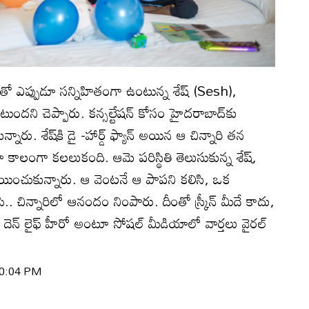
తో ఎప్పుడూ సన్నిహితంగా ఉంటున్న శేష్ (Sesh),
ుందని చెప్పారు. కన్సల్టేషన్ కోసం హైదరాబాద్‌కు
న్నారు. శేష్‌కి డై -హార్డ్ ఫ్యాన్ అయిన ఆ చిన్నారి తన
ాలంగా కలలుకంది. ఆమె పరిస్థితి తెలుసుకున్న శేష్,
యించుకున్నారు. ఆ వెంటనే ఆ పాపని కలిసి, ఒక
 చిన్నారిలో ఆనందం నింపారు. దీంతో స్క్రీన్ మీదే కాదు,
ర్జర్ దెన్ లైఫ్ హీరో అంటూ సోషల్ మీడియాలో వార్తలు వైరల్
 10:04 PM