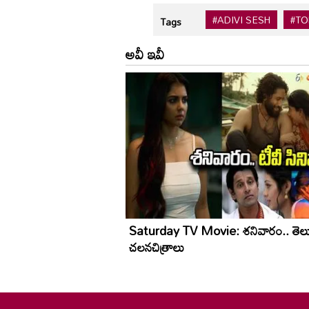
#ADIVI SESH
#T
Tags
అవీ ఇవీ
Saturday TV Movie: శ‌నివారం.. తెలు
చ‌ల‌న‌చిత్రాలు