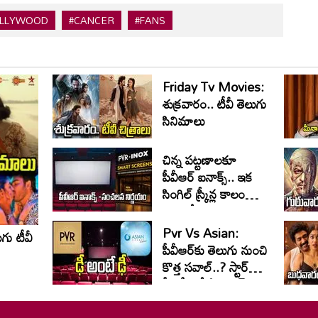
OLLYWOOD
#CANCER
#FANS
Friday Tv Movies:
శుక్ర‌వారం.. టీవీ తెలుగు
సినిమాలు
చిన్న పట్టణాలకూ
పీవీఆర్ ఐనాక్స్.. ఇక
సింగిల్ స్క్రీన్ల కాలం
చెల్లినట్టేనా
Pvr Vs Asian:
గు టీవీ
పీవీఆర్‌కు తెలుగు నుంచి
కొత్త సవాల్..? స్టార్
హీరోలతో ఏసియన్
నారంగ్ భారీ ప్లాన్!