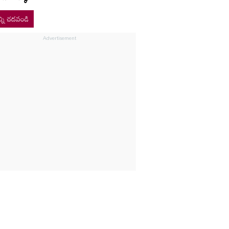
్ని చదవండి