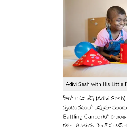
Adivi Sesh with His Little 
హీరో అడివి శేష్ (Adivi Ses
స్పందించడంలో ఎప్పుడూ ముందుండే
Battling Cancer)తో రోజంతా స
కథగా తీసుకున్న మేజర్ సందీప్ 