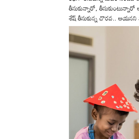
తీసుకున్నారో, తీసుకుంటున్నారో 
శేష్ తీసుకున్న చొరవ.. ఆయనని వా