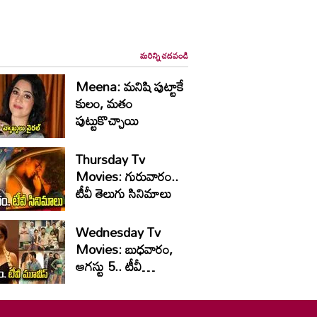
మరిన్ని చదవండి
Meena: మనిషి పుట్టాకే
కులం, మతం
పుట్టుకొచ్చాయి
Thursday Tv
Movies: గురువారం..
టీవీ తెలుగు సినిమాలు
Wednesday Tv
Movies: బుధవారం,
ఆగ‌స్టు 5.. టీవీ
సినిమాలు