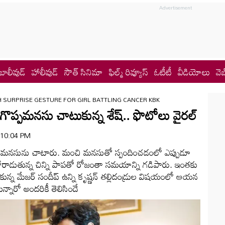
బాలీవుడ్
హాలీవుడ్
సౌత్ సినిమా
ఫిల్మ్ రివ్యూస్
ఓటీటీ
వీడియోలు
వెబ
H SURPRISE GESTURE FOR GIRL BATTLING CANCER KBK
ొప్పమనసు చాటుకున్న శేష్.. ఫొటోలు వైరల్
| 10:04 PM
ప్ప మనసును చాటారు. మంచి మనసుతో స్పందించడంలో ఎప్పుడూ
 పోరాడుతున్న చిన్ని పాపతో రోజంతా సమయాన్ని గడిపారు. ఇంతకు
ుకున్న మేజర్ సందీప్ ఉన్ని కృష్ణన్ తల్లిదండ్రుల విషయంలో ఆయన
ున్నారో అందరికీ తెలిసిందే