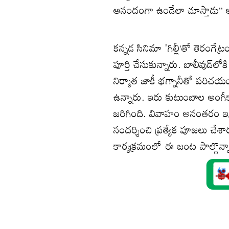
ఆనందంగా ఉండేలా చూస్తాడు’’ అ
కన్నడ సినిమా 'గిల్లీ’తో తెరంగే
పూర్తి చేసుకున్నారు. బాలీవుడ్‌లో
నిర్మాత జాకీ భగ్నానీతో పరిచయం
ఉన్నారు. ఇరు కుటుంబాల అంగీకా
జరిగింది. వివాహం అనంతరం ఇట
సందర్శించి ప్రత్యేక పూజలు చేశారు.
కార్యక్రమంలో ఈ జంట పాల్గొన్న