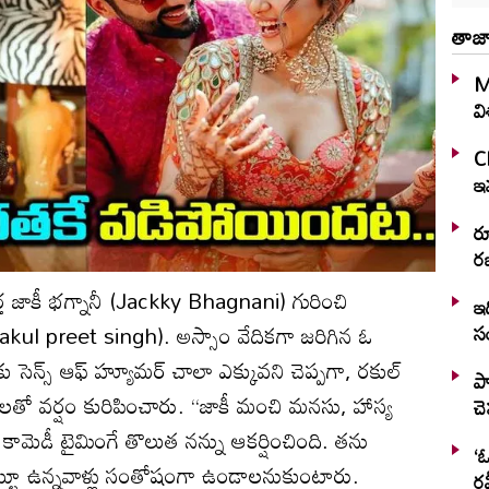
తాజా
M
వ
C
ఇవ
ర
రజ
్త జాకీ భగ్నానీ (Jackky Bhagnani) గురించి
ఇద
్‌9Rakul preet singh). అస్సాం వేదికగా జరిగిన ఓ
స
ు సెన్స్‌ ఆఫ్‌ హ్యూమర్‌ చాలా ఎక్కువని చెప్పగా, రకుల్‌
ప్
్తలతో వర్షం కురిపించారు. ‘‘జాకీ మంచి మనసు, హాస్య
చ
 కామెడీ టైమింగే తొలుత నన్ను ఆకర్షించింది. తను
‘ఓ
్టూ ఉన్నవాళ్లు సంతోషంగా ఉండాలనుకుంటారు.
రవ