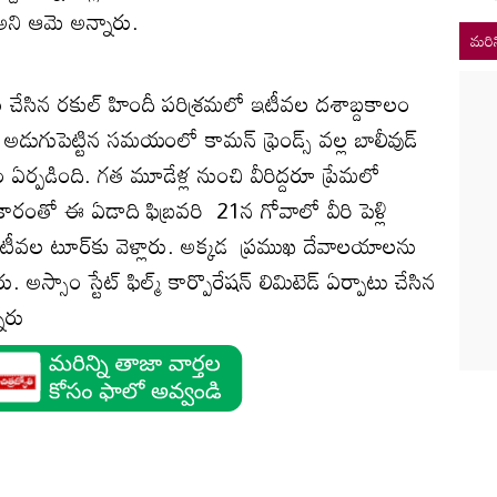
ని ఆమె అన్నారు.
మరిన
ట్రం చేసిన రకుల్‌ హిందీ పరిశ్రమలో ఇటీవల దశాబ్దకాలం
కి అడుగుపెట్టిన సమయంలో కామన్‌ ఫ్రెండ్స్‌ వల్ల బాలీవుడ్‌
 ఏర్పడింది. గత మూడేళ్ల నుంచి వీరిద్దరూ ప్రేమలో
రంతో ఈ ఏడాది ఫిబ్రవరి 21న గోవాలో వీరి పెళ్లి
ీవల టూర్‌కు వెళ్లారు. అక్కడ ప్రముఖ దేవాలయాలను
 అస్సాం స్టేట్‌ ఫిల్మ్‌ కార్పొరేషన్‌ లిమిటెడ్‌ ఏర్పాటు చేసిన
ారు