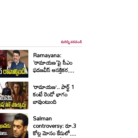
మరిన్ని చదవండి
Ramayana:
'రామాయణ'పై సీఎం
ఫడణవీస్ ఆసక్తికర
వ్యాఖ్యలు
‘రామాయణ’.. పార్ట్‌ 1
కంటే రెండో భాగం
బావుంటుంది
Salman
controversy: రూ.3
కోట్ల మోసం కేసులో