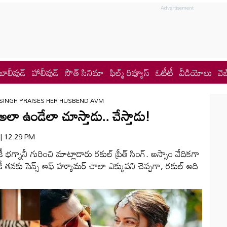
బాలీవుడ్
హాలీవుడ్
సౌత్ సినిమా
ఫిల్మ్ రివ్యూస్
ఓటీటీ
వీడియోలు
వెబ
 SINGH PRAISES HER HUSBEND AVM
ా ఉండేలా చూస్తాడు.. చేస్తాడు!
 | 12:29 PM
భగ్నానీ గురించి మాట్లాడారు రకుల్‌ ప్రీత్‌ సింగ్‌. అస్సాం వేదికగా
ీ తనకు సెన్స్‌ ఆఫ్‌ హ్యూమర్‌ చాలా ఎక్కువని చెప్పగా, రకుల్‌ అది