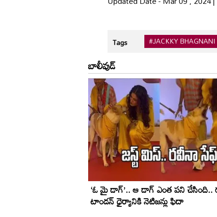
Updated Date - Mar 09 , 2024 
#JACKKY BHAGNANI
Tags
బాలీవుడ్
‘ఓ మై డాగ్’.. ఆ డాగ్ ఎంత పని చేసింది.. 
టాండన్ ధైర్యానికి నెటిజన్లు ఫిదా