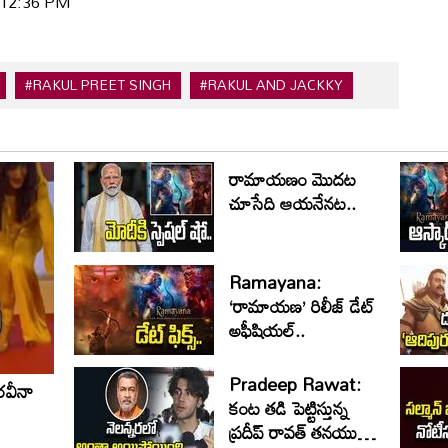
| 12:36 PM
#RAKUL PREET SINGH
#RAKUL AND JACKKY
రామాయణం మొదట
చూసేది ఆయనేనట..
Ramayana:
‘రామాయణ’ రిలీజ్ డేట్
అఫీషియల్‌..
Pradeep Rawat:
రవీనా
కంట తడి పెట్టిస్తున్న
ప్రదీప్ రావత్ తనయుడి