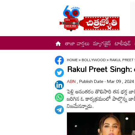
తాజా వార్తలు
మ్యాగజైన్
టాలీవుడ్
HOME
»
BOLLYWOOD
»
RAKUL PREET
Rakul Preet Singh: అల
ABN
, Publish Date - Mar 09 , 2024
పెళ్లి అనంతరం తొలిసారి తన భర్త జాకీ 
జరిగిన ఓ కార్యక్రమంలో పాల్గొన్న జాక
నిజమేనన్నారు.