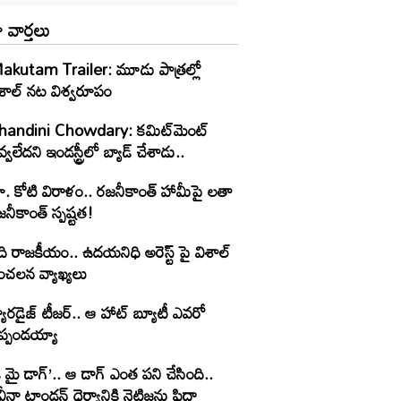
 వార్తలు
akutam Trailer: మూడు పాత్రల్లో
ిశాల్ నట విశ్వరూపం
handini Chowdary: కమిట్‌మెంట్
్వలేదని ఇండస్ట్రీలో బ్యాడ్ చేశాడు..
ూ. కోటి విరాళం.. రజనీకాంత్ హామీపై లతా
నీకాంత్ స్పష్టత!
ి రాజకీయం.. ఉదయనిధి అరెస్ట్ పై విశాల్
ంచలన వ్యాఖ్యలు
యారడైజ్ టీజర్.. ఆ హాట్ బ్యూటీ ఎవరో
ెప్పండయ్యా
 మై డాగ్’.. ఆ డాగ్ ఎంత పని చేసింది..
ీనా టాండన్ ధైర్యానికి నెటిజన్లు ఫిదా