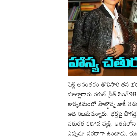
పెళ్లి అనంతరం తొలిసారి తన భర
మాట్లాడారు రకుల్‌ ప్రీత్‌ సింగ
కార్యక్రమంలో పాల్గొన్న జాకీ తనక
అది నిజమేనన్నారు. భర్తపై పొగడ
చతురత కలిగిన వ్యక్తి. అతడిలోని
ఎప్పుడూ సరదాగా ఉంటాడు. చుట