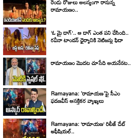
రెండు రోజులు ఆలస్యంగా రానున్న
రామాయణం..
‘ఓ మై డాగ్’.. ఆ డాగ్ ఎంత పని చేసింది..
రవీనా టాండన్ ధైర్యానికి నెటిజన్లు ఫిదా
రామాయణం మొదట చూసేది ఆయనేనట..
Ramayana: 'రామాయణ'పై సీఎం
ఫడణవీస్ ఆసక్తికర వ్యాఖ్యలు
Ramayana: ‘రామాయణ’ రిలీజ్ డేట్
అఫీషియల్‌..