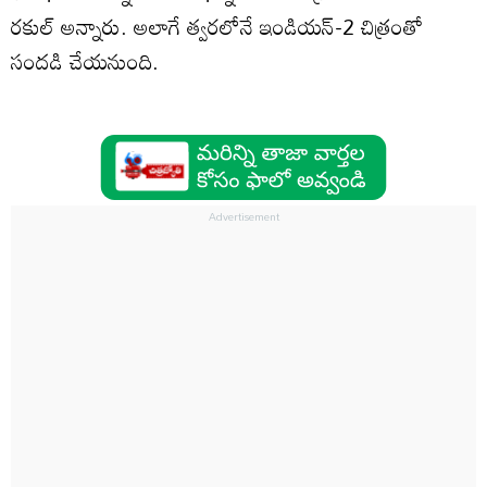
రకుల్‌ అన్నారు. అలాగే త్వరలోనే ఇండియన్-2 చిత్రంతో
సందడి చేయనుంది.