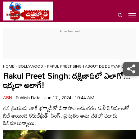
HOME
»
BOLLYWOOD
»
RAKUL PREET SINGH ABOUT DE DE PYAR DE 2 AVM
Rakul Preet Singh: దక్షిణాదిలో ఎలాగో...
ఇక్కడా అలాగే!
ABN
, Publish Date - Jun 17 , 2024 | 10:44 AM
తన ప్రియుడు జాకీ భగ్నానీతో వివాహం అనంతరం మళ్లీ సినిమాలతో
బిజీ అయింది రకుల్‌ప్రీత్ సింగ్‌. ప్రస్తుతం ఆమె చేతిలో మూడు
సినిమాలున్నాయి.