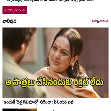
మరిన్ని చదవండి
బాలీవుడ్
మరిన్ని చదవండి
అందుకే చెత్త సినిమాల్లో నటించా: సీనియర్ నటి