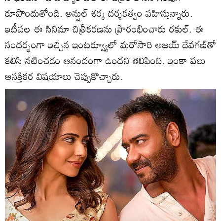
రూపొందుతోంది. అన్షుల్‌ శర్మ దర్శకత్వం వహిస్తున్నారు.
ఇటీవల ఈ సినిమా చిత్రీకరణను ప్రారంభించారు రకుల్‌. ఈ
సందర్భంగా ఇచ్చిన ఇంటర్వ్యూలో మరోసారి అజయ్‌ దేవగణ్‌తో
కలిసి నటించడం ఆనందంగా ఉందని తెలిపింది. ఇంకా పలు
ఆసక్తికర విషయాలు చెప్పుకొచ్చారు.