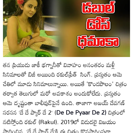
తన ప్రియుడు జాకీ భగ్నానీతో వివాహం అనంతరం మళ్లీ
సినిమాలతో బిజీ అయింది రకుల్‌
ప్రీత్
సింగ్‌. ప్రస్తుతం ఆమె
చేతిలో మూడు సినిమాలున్నాయి. అయితే 'కొండపొలం' చిత్రం
తర్వాత తెలుగులో మరో అవకాశం అందుకోలేదు. ప్రస్తుతం
ఆమె దృష్టంతా బాలీవుడ్‌పైనే ఉంది. తాజాగా అజయ్‌ దేవగణ్‌
సరసన ‘దే దే ప్యార్‌ దే 2’ (
De De Pyaar De 2)
చిత్రంలో
నటిస్తోంది రకుల్‌ (Rakul). 2019లో విడుదలై విజయం
సాధించిన ‘దే దే ప్యార్‌ దే’కి ఈ చిత్రం కొనసాగింపుగా