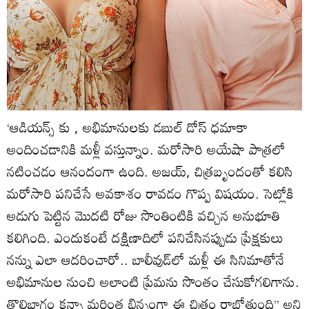
‘ఆడియన్స్ కు , అభిమానులకు డబుల్‌ డోస్‌ ధమాకా
అందించడానికి మళ్లీ వస్తున్నాం. మరోసారి అయేషా పాత్రలో
నటించడం ఆనందంగా ఉంది. అజయ్‌, చిత్రబృందంతో కలిసి
మరోసారి పనిచేసే అవకాశం రావడం గొప్ప విషయం. సెట్లోకి
అడుగు పెట్టిన మొదటి రోజు సొంతింటికి వచ్చిన అనుభూతి
కలిగింది. ఎందుకంటే దక్షిణాదిలో పనిచేసినప్పుడు ప్రేక్షకులు
నన్ను ఎలా ఆదరించారో.. బాలీవుడ్‌లో మళ్లీ ఈ సినిమాతోనే
అభిమానుల నుంచి అలాంటి ప్రేమను సొంతం చేసుకోగలిగాను.
తొలిభాగం కన్నా మరింత భిన్నంగా ఈ చిత్రం రాబోతుంది’’ అని