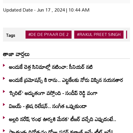
Updated Date - Jun 17 , 2024 | 10:44 AM
#DE DE PYAAR DE 2
#RAKUL PREET SINGH
#
Tags
తాజా వార్తలు
అందుకే చెత్త సినిమాల్లో నటించా: సీనియర్ నటి
అందుకే ప్రమోషన్స్ కి రాను.. ఎట్టకేలకు నోరు విప్పిన నయనతార
‘స్పిరిట్’ అద్భుతంగా వస్తోంది - సందీప్ రెడ్డి వంగా
విజయ్ - త్రిష రిలేషన్.. సంగీత ఒప్పుకుందా
అల్లరి నరేష్ ‘రంభ ఊర్వశి మేనక’ టీజర్ వచ్చేది ఎప్పుడంటే..
స్వాతంత్య్ర దినోత్సవం రోజు పవన్ కళ్యాణ్ ఇచ్చే ట్రీట్ ఇదే!