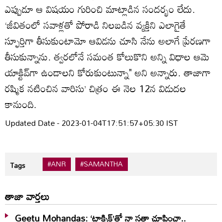
ఎప్పుడూ ఆ విషయం గురించి మాట్లాడిన సందర్భం లేదు.
‘జీవితంలో సవాళ్లతో పోరాడి నిలబడిన వ్యక్తిని ఎలాగైతే
స్ఫూర్తిగా తీసుకుంటామో ఆవిడను చూసి నేను అలాగే ప్రేరణగా
తీసుకున్నాను. త్వరలోనే సమంత కోలుకొని అన్ని విధాల ఆమె
యాక్టివ్‌గా ఉండాలని కోరుకుంటున్నా" అని అన్నారు. తాజాగా
రష్మిక నటించిన వారిసు’ చిత్రం ఈ నెల 12న విడుదల
కానుంది.
Updated Date - 2023-01-04T17:51:57+05:30 IST
#ANR
#SAMANTHA
Tags
తాజా వార్తలు
Geetu Mohandas: ‘టాక్సిక్‌’తో నా సత్తా చూపించా..