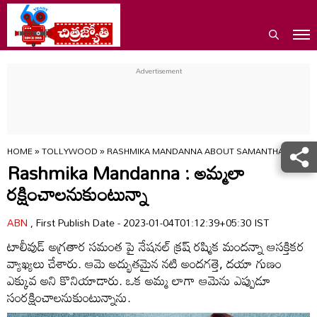
HOME
»
TOLLYWOOD
»
RASHMIKA MANDANNA ABOUT SAMANTHA
Rashmika Mandanna : అమ్మలా
రక్షించాలనుకుంటున్నా
ABN
, First Publish Date - 2023-01-04T01:12:39+05:30 IST
టాలీవుడ్‌ అగ్రతార సమంత పై నేషనల్‌ క్రష్‌ రష్మిక మందన్నా ఆసక్తికర
వ్యాఖ్యలు చేశారు. ఆమె అద్భుతమైన నటి అందగత్తె, దయా గుణం
ఎక్కువ అని కొనియాడారు. ఒక అమ్మ లాగా ఆమెను ఎప్పుడూ
సంరక్షించాలనుకుంటున్నాను.