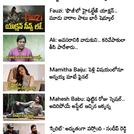
Fauzi: ‘ఫౌజీ’లో హైఓల్టేజ్‌ యాక్షన్‌..
మూడు వారాల పాటు భారీ షెడ్యూల్‌
Ali: అవసరానికి వాడుకుని.. కరివేపాకులా
తీసి పారేశారు..
Mamitha Baiju: పెళ్లి విషయంలోనూ
అన్నయ్య మాటే ఫైనల్‌
Mahesh Babu: పుట్టిన రోజు స్పెషల్..
అదిరిపోయే అప్డేట్ ఇచ్చిన జక్కన్న
‘స్పిరిట్’ అద్భుతంగా వస్తోంది - సందీప్ రెడ్డి