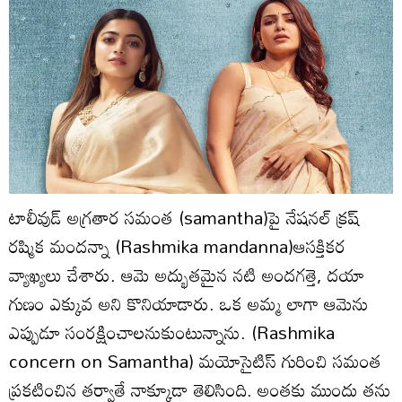
టాలీవుడ్‌ అగ్రతార సమంత (samantha)పై నేషనల్‌ క్రష్‌
రష్మిక మందన్నా (Rashmika mandanna)ఆసక్తికర
వ్యాఖ్యలు చేశారు. ఆమె అద్భుతమైన నటి అందగత్తె, దయా
గుణం ఎక్కువ అని కొనియాడారు. ఒక అమ్మ లాగా ఆమెను
ఎప్పుడూ సంరక్షించాలనుకుంటున్నాను. (Rashmika
concern on Samantha) మయోసైటిస్‌ గురించి సమంత
ప్రకటించిన తర్వాతే నాక్కూడా తెలిసింది. అంతకు ముందు తను