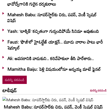
భావోద్వేగానికి గురైన దర్శకురాలు
Mahesh Babu: సూపర్‌స్టార్‌కు చిరు, పవన్‌, వెంకీ స్పెషల్‌
విషెస్‌
Yash: ‘టాక్సిక్’ కచ్చితంగా గుర్తుండిపోయే సినిమా అవుతుంది
Fauzi: ‘ఫౌజీ’లో హైఓల్టేజ్‌ యాక్షన్‌.. మూడు వారాల పాటు భారీ
షెడ్యూల్‌
Ali: అవసరానికి వాడుకుని.. కరివేపాకులా తీసి పారేశారు..
Mamitha Baiju: పెళ్లి విషయంలోనూ అన్నయ్య మాటే ఫైనల్‌
మరిన్ని చదవండి
టాలీవుడ్
మరిన్ని చదవండి
Mahesh Babu: సూపర్‌స్టార్‌కు చిరు, పవన్‌, వెంకీ స్పెషల్‌ విషెస్‌