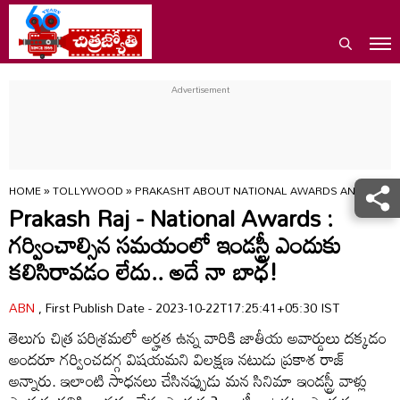
HOME
»
TOLLYWOOD
»
PRAKASHT ABOUT NATIONAL AWARDS AND TFI UN
Prakash Raj - National Awards :
గర్వించాల్సిన సమయంలో ఇండస్ట్రీ ఎందుకు
కలిసిరావడం లేదు.. అదే నా బాధ!
ABN
, First Publish Date - 2023-10-22T17:25:41+05:30 IST
తెలుగు చిత్ర పరిశ్రమలో అర్హత ఉన్న వారికి జాతీయ అవార్డులు దక్కడం
అందరూ గర్వించదగ్గ విషయమని విలక్షణ నటుడు ప్రకాశ రాజ్‌
అన్నారు. ఇలాంటి సాధనలు చేసినప్పుడు మన సినిమా ఇండస్ట్రీ వాళ్లు