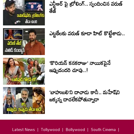
ఎన్టీఆర్ పై ట్రోలింగ్.. స్పందించిన వరుణ్
తేజ్
ఎట్టకేలకు వరుణ్ కూడా హిట్ కొట్టేశాడు..
‘కొరియన్ కనకరాజు’ నాయికపైనే
ఇప్పుడందరి చూపు..!
‘బాహుబలి’ని దాచాడు కానీ.. మహేష్‌ని
జక్కన్న దాచలేకపోతున్నాడా
Latest News
Tollywood
Bollywood
South Cinema