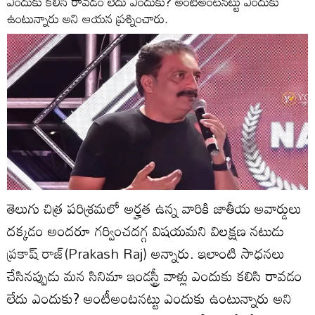
ఎందుకు కలిసి రావడం లేదు ఎందుకు? అంటీఅంటనట్టు ఎందుకు
ఉంటున్నారు అని ఆయన ప్రశ్నించారు.
తెలుగు చిత్ర పరిశ్రమలో అర్హత ఉన్న వారికి జాతీయ అవార్డులు
దక్కడం అందరూ గర్వించదగ్గ విషయమని విలక్షణ నటుడు
ప్రకాష్ రాజ్(Prakash Raj)
అన్నారు. ఇలాంటి సాధనలు
చేసినప్పుడు మన సినిమా ఇండస్ట్రీ వాళ్లు ఎందుకు కలిసి రావడం
లేదు ఎందుకు? అంటీఅంటనట్టు ఎందుకు ఉంటున్నారు అని