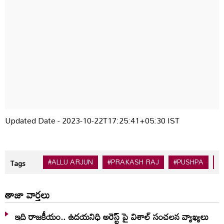
Updated Date - 2023-10-22T17:25:41+05:30 IST
#ALLU ARJUN
#PRAKASH RAJ
#PUSHPA
#
Tags
తాజా వార్తలు
ఇది రాజకీయం.. ఉదయనిధి అరెస్ట్ పై విశాల్ సంచలన వ్యాఖ్యలు