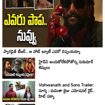
ప్యారడైజ్ టీజర్.. ఆ హాట్ బ్యూటీ ఎవరో చెప్పండయ్యా
హైప్‌ని అందుకోలేకపోతోన్న సుకుమార్
శిష్యులు
Vishwanath and Sons Trailer:
సూర్య - మమితా బైజు ఎమోషనల్ రైడ్..
హిట్ పక్కా