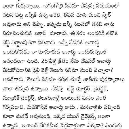
ఇంకా గుర్తున్నాయి. ుగంగోత్రి సినిమా చేస్తున్న సమయంలో
నటన పట్ల బన్నీకి ఉన్న ఆకలి, తపన చూసి మంచి స్టార్‌
అవుతాడు అని చెప్పా. ఇప్పుడు బన్నీ నటనలో తనని తాను
నిరూపించుకుని
ఐకాన్
మారాడు. ఈతరం అందరికీ తనొక
బెస్ట్‌ ఎగ్జాంపుల్‌గా నిలిచాడు. బన్నీ నేషనల్‌ అవార్డు
అందుకోవడం నా కూమారుడే అవార్డు అందుకున్నంత
ఆనందంగా ఉంది. 25 ఏళ్ల క్రితం నేను నేషనల్‌ అవార్డు
తీసుకోవడానికి ఢిల్లీ వెళ్తే తెలుగు సినిమా నుంచి వచ్చారా?
అనడిగారు. తెలుగు సినిమా చరిత్ర చూస్తే జాతీయ పురస్కారాలు
చాలా తక్కువ ఉన్నాయి. నేషన్స్ బెస్ట్‌ యాక్టర్‌, డైరెక్టర్‌,
మ్యూజిక్‌ డైరెక్టర్స్‌ తెలుగువాళ్లే అంటుంటే మనం ఎంత
గర్వపడాలి. మనకొస్తేనే అవార్డు కాదు.. మనవాళ్లకు వచ్చింది
కూడా మనదే అవుతుంది. ఇక్కడ యంగ్‌ డైరెక్టర్స్‌ అంతా
ఉన్నారు. ఇలాంటి వేదికమీద పెద్దవాళ్లంతా ఎక్కడా? ఎందుకు