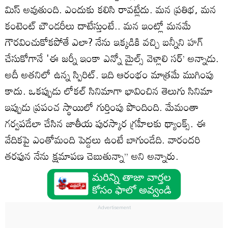
మిస్‌ అవుతుంది. ఎందుకు కలిసి రావట్లేదు. మన ప్రతిభ, మన
కంటెంట్‌ బౌండరీలు దాటేస్తుంటే.. మన ఇంట్లో మనమే
గౌరవించుకోకపోతే ఎలా? నేను ఇక్కడికి వచ్చి బన్నీని హగ్‌
చేసుకోగానే 'ఈ జర్నీ ఇంకా ఎన్నో మైల్స్‌ వెళ్లాలి సర్‌’ అన్నాడు.
అదీ అతనిలో ఉన్న స్పిరిట్‌. ఇది ఆరంభం మాత్రమే ముగింపు
కాదు. ఒకప్పుడు లోకల్‌ సినిమాగా భావించిన తెలుగు సినిమా
ఇప్పుడు ప్రపంచ స్థాయిలో గుర్తింపు పొందింది. మేమంతా
గర్వపడేలా చేసిన జాతీయ పురస్కార గ్రహీలకు థ్యాంక్స్‌. ఈ
వేదికపై ఎంతోమంది పెద్దలు ఉంటే బాగుండేది. వారందరి
తరఫున నేను క్షమాపణ చెబుతున్నా’’ అని అన్నారు.