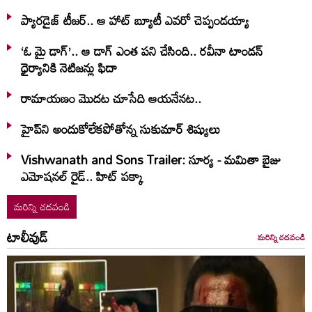
ప్యారడైజ్ టీజర్.. ఆ హాట్ బ్యూటీ ఎవరో చెప్పండయ్యా
‘ఓ మై డాగ్’.. ఆ డాగ్ ఎంత పని చేసింది.. రవీనా టాండన్
ధైర్యానికి నెటిజన్లు ఫిదా
రామాయణం మొదట చూసేది ఆయనేనట..
హైప్‌ని అందుకోలేకపోతోన్న సుకుమార్ శిష్యులు
Vishwanath and Sons Trailer: సూర్య - మమితా బైజు
ఎమోషనల్ రైడ్.. హిట్ పక్కా
మరిన్ని చదవండి
టాలీవుడ్
మరిన్ని చదవండి