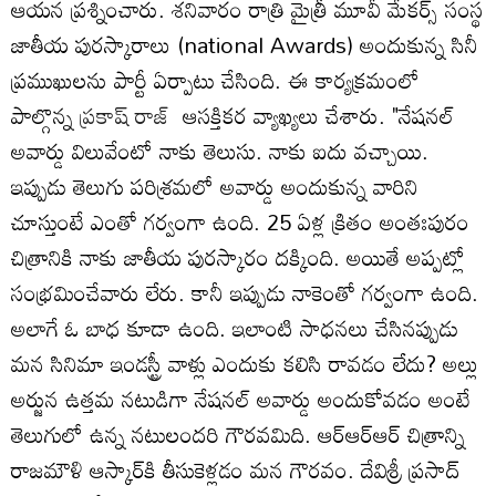
ఆయన ప్రశ్నించారు. శనివారం రాత్రి మైత్రీ మూవీ మేకర్స్‌ సంస్థ
జాతీయ పురస్కారాలు (national Awards) అందుకున్న సినీ
ప్రముఖులను పార్టీ ఏర్పాటు చేసింది. ఈ కార్యక్రమంలో
పాల్గొన్న
ప్రకాష్ రాజ్
ఆసక్తికర వ్యాఖ్యలు చేశారు. "నేషనల్‌
అవార్డు విలువేంటో నాకు తెలుసు. నాకు ఐదు వచ్చాయి.
ఇప్పుడు తెలుగు పరిశ్రమలో అవార్డు అందుకున్న వారిని
చూస్తుంటే ఎంతో గర్వంగా ఉంది. 25 ఏళ్ల క్రితం అంతఃపురం
చిత్రానికి నాకు జాతీయ పురస్కారం దక్కింది. అయితే అప్పట్లో
సంభ్రమించేవారు లేరు. కానీ ఇప్పుడు నాకెంతో గర్వంగా ఉంది.
అలాగే ఓ బాధ కూడా ఉంది. ఇలాంటి సాధనలు చేసినప్పుడు
మన సినిమా ఇండస్ట్రీ వాళ్లు ఎందుకు కలిసి రావడం లేదు? అల్లు
అర్జున ఉత్తమ నటుడిగా నేషనల్‌ అవార్డు అందుకోవడం అంటే
తెలుగులో ఉన్న నటులందరి గౌరవమిది. ఆర్‌ఆర్‌ఆర్‌ చిత్రాన్ని
రాజమౌళి ఆస్కార్‌కి తీసుకెళ్లడం మన గౌరవం. దేవిశ్రీ ప్రసాద్‌