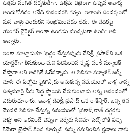
ఉత్తమ సంగీత దర్శకుడిగా, ఉత్తమ చిత్రంగా ఉప్పెన అవార్డు
అందుకోవడం అనేది మనందరకి గర్వం. ఇలాంటి సందర్భంలో
మన వాళ్లు ఎందుకని సంభ్రమించడం లేదు. ఈ వేదికపై
యంగర్‌ డైరెక్టర్‌ అంతా ఉండడం ముచ్చటగా ఉంది’’ అని
అన్నారు.
ఇంకా మాట్లాడుతూ "ఖడ్గం చేస్తునప్పుడు దేవిశ్రీ ప్రసాద్‌ని ఒక
యాక్టర్‌గా తీసుకుందామని పిలిపించిన కృష్ణ వంశీ మ్యూజిక్‌
చేస్తావా అని అడిగితే ఓకేనన్నాడు. ఆ సినిమా మ్యూజిక్‌ జర్నీ
చూసి ఈ పిల్లోడు పైకొస్తాడు అనుకున్న సమయంలో వాళ్ల నాన్న
సత్యమూర్తి వీడు పెద్ద స్థాయికి చేరుకుంటాడు అన్న ఆనందంతో
ఎదురుచూశారు. ఇవాళ్ల దేవిశ్రీ ప్రసాద్‌ ఒక రాక్‌స్టార్‌. బన్ని తన
మొదటి సినిమా చేస్తున్న సమయంలో '
ప్రకాష్ రాజ్
దగ్గరకు
వెళ్లు’ అని అరవింద్‌ చెప్పగా వేర్వేరు సినిమా సెట్స్‌లోకి వచ్చి
కెమెరా ట్రైపాడ్‌ కింద కూర్చుని నన్ను గమనించిన క్షణాలు నాకు