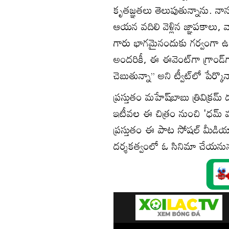
కృతజ్ఞతలు తెలుపుతున్నాను. నాన
ఆయన వదిలి వెళ్లిన జ్ఞాపకాలు, 
గారు భాగమైనందుకు గర్వంగా ఉం
అందరికీ, ఈ ఈవెంట్‌గా గ్రాండ్
చెబుతున్నా’’ అని ట్వీట్‌లో పేర్కొ
ప్రస్తుతం మహేష్‌బాబు త్రివిక్రమ
ఇటీవల ఈ చిత్రం నుంచి 'ధమ్‌ మ
ప్రస్తుతం ఈ పాట సోషల్‌ మీడియ
దర్శకత్వంలో ఓ సినిమా చేయనున్