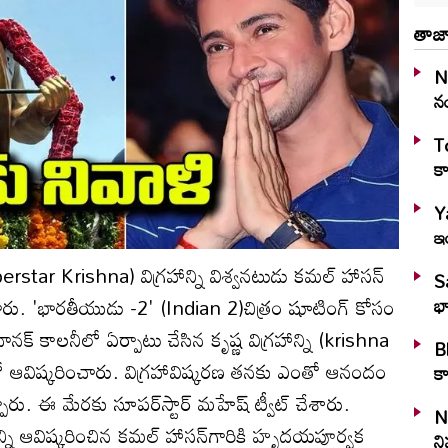
తాజా
N
న
To
కా
Y
ఇ
perstar Krishna) విగ్రహాన్ని విశ్వనటుడు కమల్‌ హాసన్‌
S
ు. 'భారతీయుడు -2' (Indian 2)చిత్రం షూటింగ్‌ కోసం
భా
‌ కాలనీలో ఏర్పాటు చేసిన కృష్ణ విగ్రహాన్ని (krishna
Bl
ఆవిష్కరించారు. విగ్రహావిష్కరణ తనకు ఎంతో ఆనందం
కా
ారు. ఈ మేరకు సూపర్‌స్టార్‌ మహేష్‌ ట్వీట్‌ చేశారు.
N
న్ని ఆవిష్కరించిన కమల్‌ హాసన్‌గారికి హృదయపూర్వక
ని