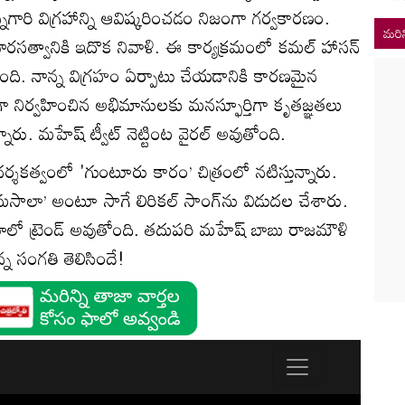
్నగారి విగ్రహాన్ని ఆవిష్కరించడం నిజంగా గర్వకారణం.
మరిన
వారసత్వానికి ఇదొక నివాళి. ఈ కార్యక్రమంలో కమల్‌ హాసన్‌
ది. నాన్న విగ్రహం ఏర్పాటు చేయడానికి కారణమైన
‌గా నిర్వహించిన అభిమానులకు మనస్ఫూర్తిగా కృతజ్ఞతలు
న్నారు. మహేష్ ట్వీట్‌ నెట్టింట వైరల్‌ అవుతోంది.
్‌ దర్శకత్వంలో 'గుంటూరు కారం’ చిత్రంలో నటిస్తున్నారు.
సాలా’ అంటూ సాగే లిరికల్‌ సాంగ్‌ను విడుదల చేశారు.
ాలో ట్రెండ్‌ అవుతోంది. తదుపరి మహేష్ బాబు రాజమౌళి
న సంగతి తెలిసిందే!