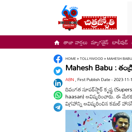
తాజా వార్తలు
మ్యాగజైన్
టాలీవుడ్
HOME
»
TOLLYWOOD
»
MAHESH BABU
Mahesh Babu : తండ్రి 
ABN
, First Publish Date - 2023-1
దివంగత సూపర్‌స్టార్‌ కృష్ణ (Super
haasan) ఆవిష్కరించారు. ఈ మేరకు స
విగ్రహాన్ని ఆవిష్కరించిన కమల్‌ హ