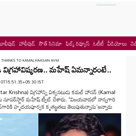
బాలీవుడ్
హాలీవుడ్
సౌత్ సినిమా
ఫిల్మ్ రివ్యూస్
ఓటీటీ
వీడియోలు
వెబ
 THANKS TO KAMALHAASAN AVM
విగ్రహావిష్కరణ.. మహేష్‌ ఏమన్నారంటే..
1-10T15:51:35+05:30 IST
star Krishna) విగ్రహాన్ని విశ్వనటుడు కమల్‌ హాసన్‌ (Kamal
ూపర్‌స్టార్‌ మహేష్‌ ట్వీట్‌ చేశారు. "విజయవాడలో నాన్నగారి
ాసన్‌గారికి హృదయపూర్వక కృతజ్ఞతలు తెలుపుతున్నాను'అన్నారు