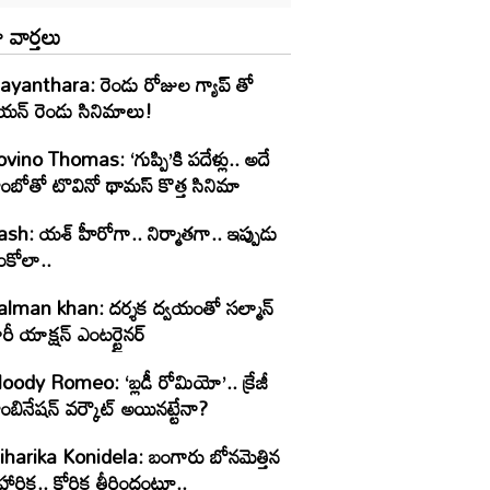
 వార్తలు
ayanthara: రెండు రోజుల గ్యాప్ తో
యన్ రెండు సినిమాలు!
vino Thomas: ‘గుప్పి’కి పదేళ్లు.. అదే
ంబోతో టొవినో థామస్‌ కొత్త సినిమా
ash: యశ్ హీరోగా.. నిర్మాతగా.. ఇప్పుడు
ంకోలా..
alman khan: దర్శక ద్వయంతో సల్మాన్
రీ యాక్షన్ ఎంటర్టైనర్
oody Romeo: ‘బ్లడీ రోమియో’.. క్రేజీ
ంబినేషన్ వర్కౌట్ అయినట్టేనా?
iharika Konidela: బంగారు బోనమెత్తిన
హారిక.. కోరిక తీరిందంటూ..