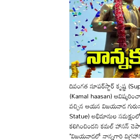
దివంగత సూపర్‌స్టార్‌ కృష్ణ (Su
(Kamal haasan) ఆవిష్కరించార
వచ్చిన ఆయన విజయవాడ గురునానక్
Statue) అభిమానుల సమక్షంలో 
కలిగించిందని కమల్‌ హాసన్‌ చెప్ప
"విజయవాడలో నాన్నగారి విగ్రహా