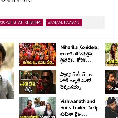
:52:50+05:30 IST
#SUPER STAR KRISHNA
#KAMAL HAASAN
Niharika Konidela:
బంగారు బోనమెత్తిన
నిహారిక.. కోరిక
తీరిందంటూ..
ప్యారడైజ్ టీజర్.. ఆ
హాట్ బ్యూటీ ఎవరో
చెప్పండయ్యా
Vishwanath and
Sons Trailer: సూర్య -
మమితా బైజు