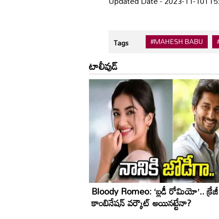
Updated Date - 2023-11-10T15
#MAHESH BABU
Tags
టాలీవుడ్
Bloody Romeo: ‘బ్లడీ రోమియో’.. క్రేజీ
కాంబినేషన్ వర్కౌట్ అయినట్టేనా?