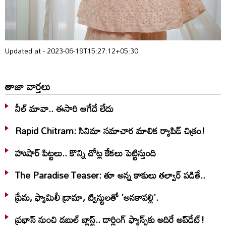
Updated at - 2023-06-19T15:27:12+05:30
తాజా వార్తలు
నీల్ మావా.. ఈసారి ఆగేదే లేదు
Rapid Chitram: సినిమా సమాచార మాలిక ర్యాపిడ్ చిత్రం!
హుషార్‌ పిట్టలు.. కొన్ని చోట్ల కేకలు పెట్టిస్తుంది
The Paradise Teaser: తూ అన్న కాకులు తల్వార్ పడితే..
ప్రేమ, ఫ్యామిలీ డ్రామా, ట్విస్టులతో 'అనకాపల్లి'.
ప్రభాస్ నుంచి డబుల్ బ్లాస్ట్.. డార్లింగ్ ఫ్యాన్స్‌కు అదిరే అప్‌డేట్!