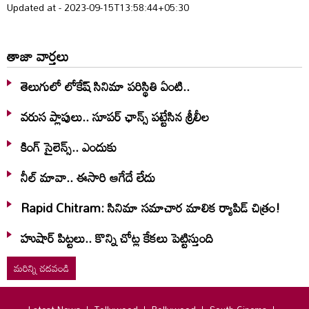
Updated at - 2023-09-15T13:58:44+05:30
తాజా వార్తలు
తెలుగులో లోకేష్ సినిమా పరిస్థితి ఏంటి..
వరుస ప్లాపులు.. సూపర్ ఛాన్స్ పట్టేసిన శ్రీలీల
కింగ్ సైలెన్స్.. ఎందుకు
నీల్ మావా.. ఈసారి ఆగేదే లేదు
Rapid Chitram: సినిమా సమాచార మాలిక ర్యాపిడ్ చిత్రం!
హుషార్‌ పిట్టలు.. కొన్ని చోట్ల కేకలు పెట్టిస్తుంది
మరిన్ని చదవండి