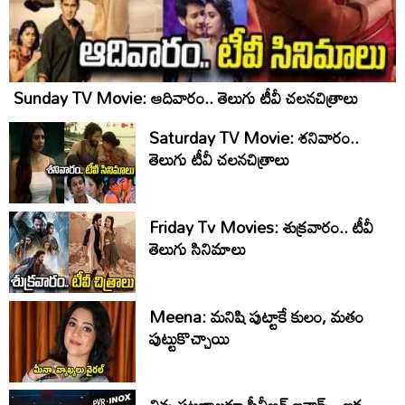
Sunday TV Movie: ఆదివారం.. తెలుగు టీవీ చ‌ల‌న‌చిత్రాలు
Saturday TV Movie: శ‌నివారం..
తెలుగు టీవీ చ‌ల‌న‌చిత్రాలు
Friday Tv Movies: శుక్ర‌వారం.. టీవీ
తెలుగు సినిమాలు
Meena: మనిషి పుట్టాకే కులం, మతం
పుట్టుకొచ్చాయి