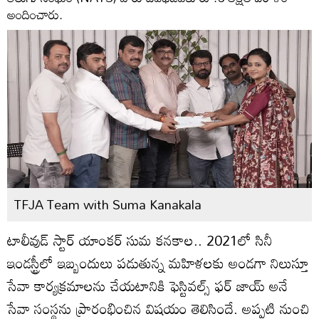
అందించారు.
TFJA Team with Suma Kanakala
టాలీవుడ్ స్టార్ యాంక‌ర్ సుమ క‌న‌కాల‌.. 2021లో సినీ
ఇండ‌స్ట్రీలో ఇబ్బందులు ప‌డుతున్న మ‌హిళ‌ల‌కు అండ‌గా నిలుస్తూ
సేవా కార్య‌క్ర‌మాల‌ను చేయ‌టానికి ఫెస్టివల్స్ ఫ‌ర్ జాయ్ అనే
సేవా సంస్థ‌ను ప్రారంభించిన విషయం తెలిసిందే. అప్ప‌టి నుంచి