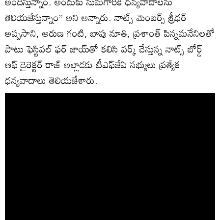
అందిస్తున్నాం. అందుకు సుమ‌గారికి ధ‌న్య‌వాదాల‌ను
తెలియ‌జేస్తున్నాం’’ అని అన్నారు. నాట్స్ మెంబ‌ర్స్ శ్రీధర్
అప్పసాని, అరుణ గంటి, బాపు నూతి, ప్రశాంత్ పిన్నమనేనిలతో
పాటు ఫెస్టివల్ ఫర్ జాయ్‌తో కలిసి వర్క్ చేస్తున్న నాట్స్ బోర్డ్
ఆఫ్ డైరెక్టర్ రాజ్ అల్లాడకు టీఎఫ్‌జేఏ స‌భ్యులు ప్ర‌త్యేక
ధ‌న్య‌వాదాలు తెలియ‌జేశారు.