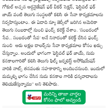
గోకుల్ అచ్చ‌న ఆర్గ‌నైజేష‌న్ ఫ‌ర్ వీక‌ర్ సెక్ష‌న్‌, ఫెస్టివ‌ల్ ఫ‌ర్
జాయ్ వంటి తెలుగు సంస్థ‌ల‌తో క‌లిసి ఈ సేవా కార్య‌క్ర‌మాల‌ను
నిర్వ‌హిస్తుంటాం. ఈ ఏడాది న్యూ జెర్సీలో జ‌రిగిన అమెరికా
తెలుగు సంబ‌రాల్లో నుంచి ఫండ్స్ క‌లెక్ట్ చేశాం. ‘సంబరంలో
సేవ‌.. సంబ‌రంతో సేవ‌’ అనే నినాదంతో కలెక్ట్ చేసిన ఫండ్స్
నుంచి ఆరు లక్ష‌ల డాల‌ర్స్‌ను సేవా కార్య‌క్ర‌మాల కోసం ఖర్చు
చేస్తున్నాం. అందులో భాగంగా ఫెస్టివల్ ఫర్ జాయ్, సుమ
కనకాలగారితో కలిసి తెలుగు ఫిల్మ్ జర్నలిస్ట్ అసోషియేషన్
వారికి నాట్స్ తనవంతు సహకారాన్ని అందించనుంది. ఇందులో
మ‌మ్మ‌ల్ని భాగం చేసిన సుమ క‌న‌కాల గారికి ధ‌న్య‌వాదాల‌ను
తెలియ‌జేస్తున్నాము’’ అని తెలిపారు.