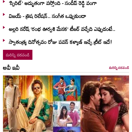
‘స్పిరిట్’ అద్భుతంగా వస్తోంది - సందీప్ రెడ్డి వంగా
విజయ్ - త్రిష రిలేషన్.. సంగీత ఒప్పుకుందా
అల్లరి నరేష్ ‘రంభ ఊర్వశి మేనక’ టీజర్ వచ్చేది ఎప్పుడంటే..
స్వాతంత్య్ర దినోత్సవం రోజు పవన్ కళ్యాణ్ ఇచ్చే ట్రీట్ ఇదే!
మరిన్ని చదవండి
అవీ ఇవీ
మరిన్ని చదవండి