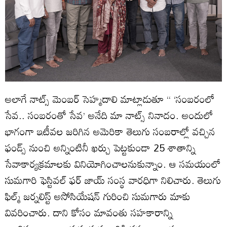
అలాగే నాట్స్ మెంబర్ సెహ్మదాలి మాట్లాడుతూ ‘‘ ‘సంబరంలో
సేవ‌.. సంబ‌రంతో సేవ‌’ అనేది మా నాట్స్ నినాదం. అందులో
భాగంగా ఇటీవ‌ల జ‌రిగిన అమెరికా తెలుగు సంబ‌రాల్లో వ‌చ్చిన
ఫండ్స్ నుంచి అన్నింటినీ ఖ‌ర్చు పెట్ట‌కుండా 25 శాతాన్ని
సేవాకార్య‌క్ర‌మాల‌కు వినియోగించాల‌నుకున్నాం. ఆ స‌మ‌యంలో
సుమ‌గారి ఫెస్టివ‌ల్ ఫ‌ర్ జాయ్ సంస్థ వార‌ధిగా నిలిచారు. తెలుగు
ఫిల్మ్ జ‌ర్న‌లిస్ట్ అసోసియేష‌న్ గురించి సుమ‌గారు మాకు
వివ‌రించారు. దాని కోసం మావంతు స‌హ‌కారాన్ని