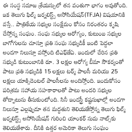
ఈ సంస్థ స‌మాజ శ్రేయ‌స్సులో త‌న వంతుగా భాగం అవుతోంది.
ఇక తెలుగు ఫిల్మ్ జర్నలిస్ట్స్ అసోసియేషన్(TFJA) విషయానికి
వస్తే.. పాత్రికేయ సభ్యుల సంక్షేమం కోసం నిరంతరం కృషి
చేస్తోన్న సంఘం. సంఘ సభ్యుల ఆరోగ్యం, కుటుంబ సభ్యుల
బాగోగులను చూస్తూ ప్రతి సంఘ సభ్యుడికీ ఇంటి పెద్దలా
అండగా నిలుస్తూ వస్తోంది టిఎఫ్‌జేఏ. ఇందులో చేరిన ప్రతి
సభ్యుడి కుటుంబానికి రూ. 3 లక్షల ఆరోగ్య బీమా సౌకర్యంతో
పాటు ప్రతి సభ్యుడికి 15 లక్షలు టర్మ్ పాలసీ మరియు 25
లక్షలు యాక్సిడెంటల్ పాలసీలను అందిస్తోంది. ఇందుకోసం
పరిశ్రమ సహాయ సహకారాలతో పాటు అందరి సభ్యుల
తోడ్పాటును తీసుకుంటోంది. సినీ ఇండస్ట్రీ కష్టసుఖాల్లో అండగా
నిలుస్తూ ఎల్ల‌ప్పుడూ త‌న మ‌ద్ధ‌తుని తెలియ‌జేస్తోన్న తెలుగు ఫిల్మ్
జర్నలిస్ట్స్ అసోసియేషన్ గురించి యాంక‌ర్ సుమ నాట్స్‌కు
తెలియ‌జేశారు. దీనికి ఉత్త‌ర అమెరికా తెలుగు సంఘం