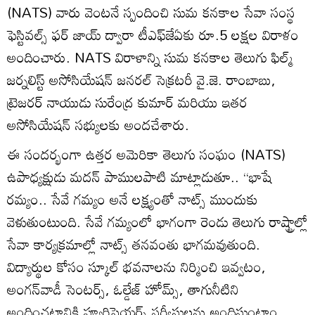
(NATS) వారు వెంట‌నే స్పందించి సుమ క‌న‌కాల సేవా సంస్థ
ఫెస్టివల్స్ ఫ‌ర్ జాయ్ ద్వారా టీఎఫ్‌జేఏకు రూ.5 ల‌క్ష‌ల విరాళం
అందించారు. NATS విరాళాన్ని సుమ క‌న‌కాల తెలుగు ఫిల్మ్
జర్నలిస్ట్ అసోసియేషన్ జనరల్ సెక్రటరీ వై.జె. రాంబాబు,
ట్రెజరర్ నాయుడు సురేంద్ర కుమార్ మరియు ఇతర
అసోసియేషన్ సభ్యులకు అందచేశారు.
ఈ సంద‌ర్భంగా ఉత్త‌ర అమెరికా తెలుగు సంఘం (NATS)
ఉపాధ్య‌క్షుడు మ‌ద‌న్ పాముల‌పాటి మాట్లాడుతూ.. ‘‘భాషే
రమ్యం.. సేవే గమ్యం అనే లక్ష్యంతో నాట్స్ ముందుకు
వెళుతుంటుంది. సేవే గమ్యంలో భాగంగా రెండు తెలుగు రాష్ట్రాల్లో
సేవా కార్య‌క్ర‌మాల్లో నాట్స్ త‌న‌వంతు భాగ‌మ‌వుతుంది.
విద్యార్థుల కోసం స్కూల్ భ‌వ‌నాల‌ను నిర్మించి ఇవ్వ‌టం,
అంగ‌న్‌వాడీ సెంట‌ర్స్‌, ఓల్డేజ్ హోమ్స్‌, తాగునీటిని
అందించ‌టానికి ప్యూరిఫైయ‌ర్స్ స‌ర్వీసుల‌ను అందిస్తుంటాం.