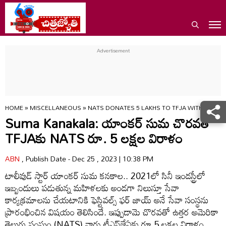
HOME
»
MISCELLANEOUS
»
NATS DONATES 5 LAKHS TO TFJA WITH ANCHOR
Suma Kanakala: యాంకర్ సుమ చొరవతో
TFJAకు NATS రూ. 5 లక్షల విరాళం
ABN
, Publish Date - Dec 25 , 2023 | 10:38 PM
టాలీవుడ్ స్టార్ యాంక‌ర్ సుమ క‌న‌కాల‌.. 2021లో సినీ ఇండ‌స్ట్రీలో
ఇబ్బందులు ప‌డుతున్న మ‌హిళ‌ల‌కు అండ‌గా నిలుస్తూ సేవా
కార్య‌క్ర‌మాల‌ను చేయ‌టానికి ఫెస్టివల్స్ ఫ‌ర్ జాయ్ అనే సేవా సంస్థ‌ను
ప్రారంభించిన విషయం తెలిసిందే. ఇప్పుడామె చొరవతో ఉత్త‌ర అమెరికా
తెలుగు సంఘం (NATS) వారు టీఎఫ్‌జేఏకు రూ.5 ల‌క్ష‌ల విరాళం