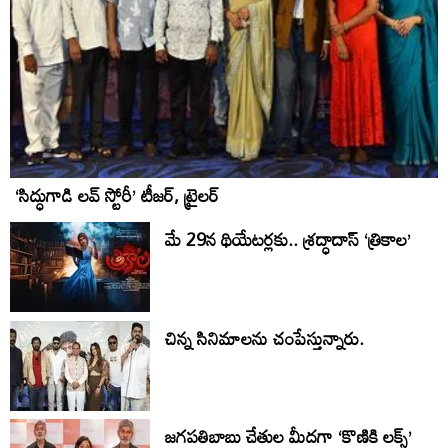
‘సిద్ధుగాడి లవ్ స్టోరీ’ టీజర్, ట్రైలర్
మే 29న థియేట‌ర్ల‌కు.. శ్రద్ధాదాస్ ‘త్రికాల’
చిన్న సినిమాలను చంపేస్తున్నారు.
జగపతిబాబు చేతుల మీదగా ‘కొణికి లక్స్’