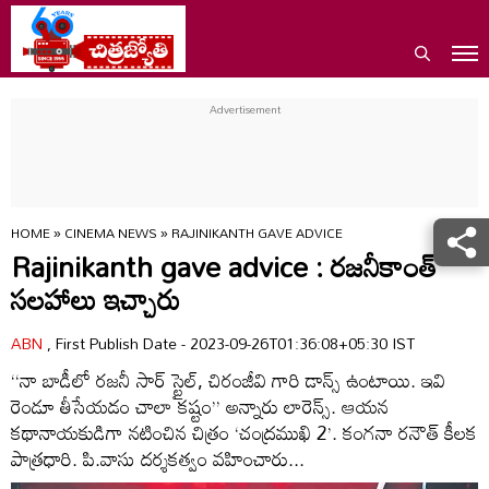
HOME
»
CINEMA NEWS
»
RAJINIKANTH GAVE ADVICE
Rajinikanth gave advice : రజనీకాంత్‌
సలహాలు ఇచ్చారు
ABN
, First Publish Date - 2023-09-26T01:36:08+05:30 IST
‘‘నా బాడీలో రజనీ సార్‌ స్టైల్‌, చిరంజీవి గారి డాన్స్‌ ఉంటాయి. ఇవి
రెండూ తీసేయడం చాలా కష్టం’’ అన్నారు లారెన్స్‌. ఆయన
కథానాయకుడిగా నటించిన చిత్రం ‘చంద్రముఖి 2’. కంగనా రనౌత్‌ కీలక
పాత్రధారి. పి.వాసు దర్శకత్వం వహించారు...