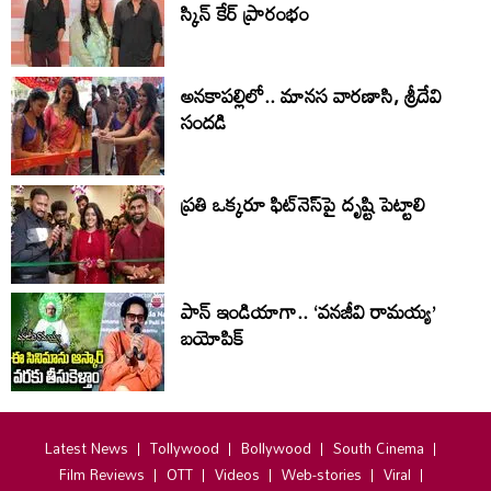
స్కిన్ కేర్ ప్రారంభం
అనకాపల్లిలో.. మానస వారణాసి, శ్రీదేవి
సంద‌డి
ప్ర‌తి ఒక్క‌రూ ఫిట్‌నెస్‌పై దృష్టి పెట్టాలి
పాన్ ఇండియాగా.. ‘వనజీవి రామయ్య’
బయోపిక్
Latest News
Tollywood
Bollywood
South Cinema
Film Reviews
OTT
Videos
Web-stories
Viral