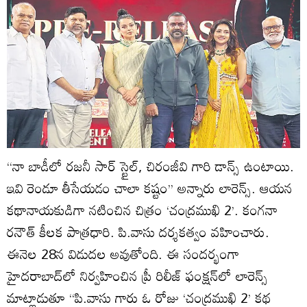
‘‘నా బాడీలో రజనీ సార్‌ స్టైల్‌, చిరంజీవి గారి డాన్స్‌ ఉంటాయి.
ఇవి రెండూ తీసేయడం చాలా కష్టం’’ అన్నారు లారెన్స్‌. ఆయన
కథానాయకుడిగా నటించిన చిత్రం ‘చంద్రముఖి 2’. కంగనా
రనౌత్‌ కీలక పాత్రధారి. పి.వాసు దర్శకత్వం వహించారు.
ఈనెల 28న విడుదల అవుతోంది. ఈ సందర్భంగా
హైదరాబాద్‌లో నిర్వహించిన ప్రీ రిలీజ్‌ ఫంక్షన్‌లో లారెన్స్‌
మాట్లాడుతూ ‘‘పి.వాసు గారు ఓ రోజు ‘చంద్రముఖి 2’ కథ