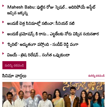
Mahesh Babu: పుట్టిన రోజు స్పెషల్.. అదిరిపోయే అప్డేట్
ఇచ్చిన జక్కన్న
అందుకే చెత్త సినిమాల్లో నటించా: సీనియర్ నటి
అందుకే ప్రమోషన్స్ కి రాను.. ఎట్టకేలకు నోరు విప్పిన నయనతార
‘స్పిరిట్’ అద్భుతంగా వస్తోంది - సందీప్ రెడ్డి వంగా
విజయ్ - త్రిష రిలేషన్.. సంగీత ఒప్పుకుందా
మరిన్ని చదవండి
సినిమా వార్తలు
మరిన్ని చదవండి