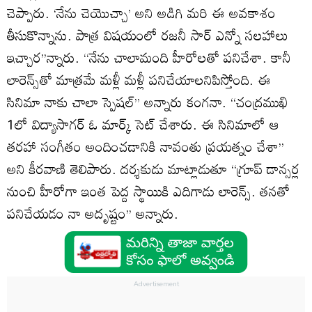
చెప్పారు. ‘నేను చెయొచ్చా’ అని అడిగి మరి ఈ అవకాశం
తీసుకొన్నాను. పాత్ర విషయంలో రజనీ సార్‌ ఎన్నో సలహాలు
ఇచ్చార’’న్నారు. ‘‘నేను చాలామంది హీరోలతో పనిచేశా. కానీ
లారెన్స్‌తో మాత్రమే మళ్లీ మళ్లీ పనిచేయాలనిపిస్తోంది. ఈ
సినిమా నాకు చాలా స్పెషల్‌’’ అన్నారు కంగనా. ‘‘చంద్రముఖి
1లో విద్యాసాగర్‌ ఓ మార్క్‌ సెట్‌ చేశారు. ఈ సినిమాలో ఆ
తరహా సంగీతం అందించడానికి నావంతు ప్రయత్నం చేశా’’
అని కీరవాణి తెలిపారు. దర్శకుడు మాట్లాడుతూ ‘‘గ్రూప్‌ డాన్సర్ల
నుంచి హీరోగా ఇంత పెద్ద స్థాయికి ఎదిగాడు లారెన్స్‌. తనతో
పనిచేయడం నా అదృష్టం’’ అన్నారు.