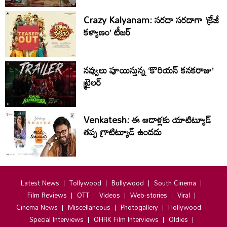
Crazy Kalyanam: సరదా సరదాగా ‘క్రేజీ
కళ్యాణం’ టీజర్
నవ్వులు పూయిస్తున్న ‘కొరియన్ కనకరాజు’
ట్రైలర్
Venkatesh: ఈ ఆడాళ్లకు యాటిట్యూడ్
తప్ప గ్రాటిట్యూడ్ ఉండదు
Latest News
Tollywood
Bollywood
South Cinema
Film Reviews
OTT
Videos
Web-stories
Viral
Cinema News
Miscellaneous
Photogallery
Hollywood
Special Interviews
OHRK Film Interviews
Oldies