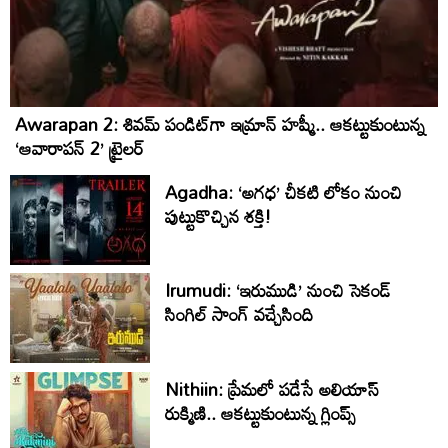
Awarapan 2: శివమ్ పండిట్‌గా ఇమ్రాన్ హష్మీ.. ఆకట్టుకుంటున్న
‘ఆవారాపన్ 2’ ట్రైలర్
Agadha: ‘అగధ’ చీకటి లోకం నుంచి
పుట్టుకొచ్చిన శక్తి!
Irumudi: ‘ఇరుముడి’ నుంచి సెకండ్
సింగిల్ సాంగ్ వచ్చేసింది
Nithiin: ప్రేమలో పడేసే అలియాస్
రుక్మిణి.. ఆకట్టుకుంటున్న గ్లింప్స్‌