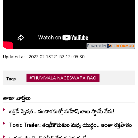
Powered by
Updated at - 2022-02-18T21:52:12+05:30
#THUMMALA NAGESWARA RAO
Tags
తాజా వార్తలు
బర్త్‌‌డే స్పెషల్.. నటవారసుల్లో మహేష్ బాబు స్థాయే వేరు!
Toxic Trailer: తండ్రీకొడుకుల మధ్య యుద్ధం.. అంతా రక్తపాతం