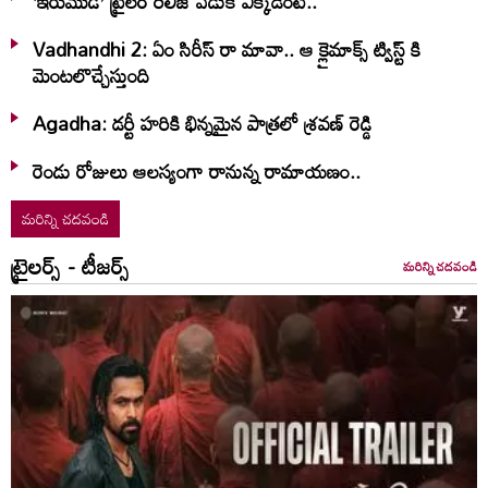
‘ఇరుముడి’ ట్రైలర్ రిలీజ్ వేడుక ఎక్కడంటే..
Vadhandhi 2: ఏం సిరీస్ రా మావా.. ఆ క్లైమాక్స్ ట్విస్ట్ కి
మెంటలొచ్చేస్తుంది
Agadha: డర్టీ హరికి భిన్నమైన పాత్రలో శ్రవణ్‌ రెడ్డి
రెండు రోజులు ఆలస్యంగా రానున్న రామాయణం..
మరిన్ని చదవండి
ట్రైలర్స్ - టీజర్స్
మరిన్ని చదవండి