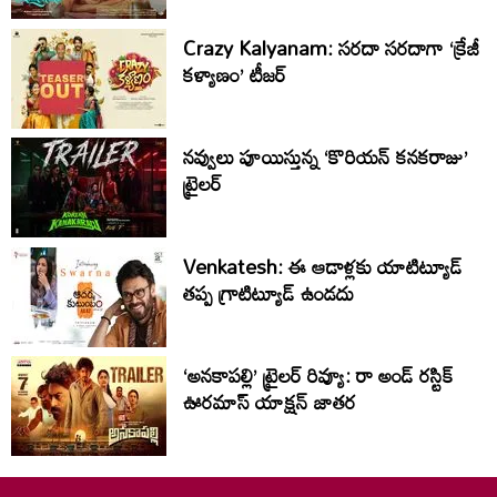
Crazy Kalyanam: సరదా సరదాగా ‘క్రేజీ
కళ్యాణం’ టీజర్
నవ్వులు పూయిస్తున్న ‘కొరియన్ కనకరాజు’
ట్రైలర్
Venkatesh: ఈ ఆడాళ్లకు యాటిట్యూడ్
తప్ప గ్రాటిట్యూడ్ ఉండదు
‘అనకాపల్లి’ ట్రైలర్ రివ్యూ: రా అండ్ రస్టిక్
ఊరమాస్ యాక్షన్ జాతర