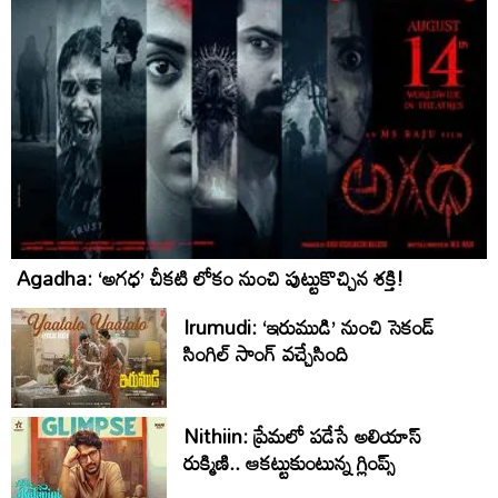
Agadha: ‘అగధ’ చీకటి లోకం నుంచి పుట్టుకొచ్చిన శక్తి!
Irumudi: ‘ఇరుముడి’ నుంచి సెకండ్
సింగిల్ సాంగ్ వచ్చేసింది
Nithiin: ప్రేమలో పడేసే అలియాస్
రుక్మిణి.. ఆకట్టుకుంటున్న గ్లింప్స్‌