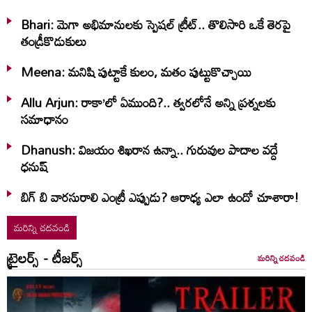
Bhari: మెగా అభిమానులకు స్పెషల్ ట్రీట్.. తొలిసారి ఒకే తెరపై
తండ్రీకొడుకులు
Meena: మనిషి పుట్టాకే కులం, మతం పుట్టుకొచ్చాయి
Allu Arjun: రాకా’లో ఏముంది?.. త్వరలోనే అన్ని ప్రశ్నలకు
సమాధానం
Dhanush: విజయం శిఖరాన ఉన్నా.. గురువుల పాదాల వద్దే
ధనుష్‌
బిగ్ బి వారసురాలి ఎంట్రీ ఎప్పుడు? ఆరాధ్య ఎలా ఉందో చూశారా!
మరిన్ని చదవండి
ట్రైలర్స్ - టీజర్స్
మరిన్ని చదవండి