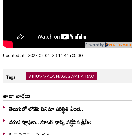
Powered by
Updated at - 2022-08-04T23:14:44+05:30
#THUMMALA NAGESWARA RAO
Tags
తాజా వార్తలు
తెలుగులో లోకేష్ సినిమా పరిస్థితి ఏంటి..
వరుస ప్లాపులు.. సూపర్ ఛాన్స్ పట్టేసిన శ్రీలీల