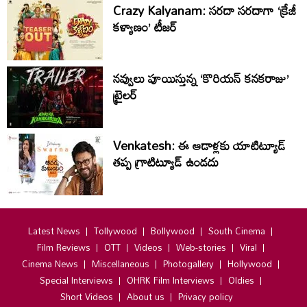
Crazy Kalyanam: సరదా సరదాగా ‘క్రేజీ
కళ్యాణం’ టీజర్
నవ్వులు పూయిస్తున్న ‘కొరియన్ కనకరాజు’
ట్రైలర్
Venkatesh: ఈ ఆడాళ్లకు యాటిట్యూడ్
తప్ప గ్రాటిట్యూడ్ ఉండదు
Latest News
Tollywood
Bollywood
South Cinema
Film Reviews
OTT
Videos
Web-stories
Viral
Cinema News
Miscellaneous
Photogallery
Hollywood
Special Interviews
OHRK Film Interviews
Oldies
Short Videos
About us
Privacy policy