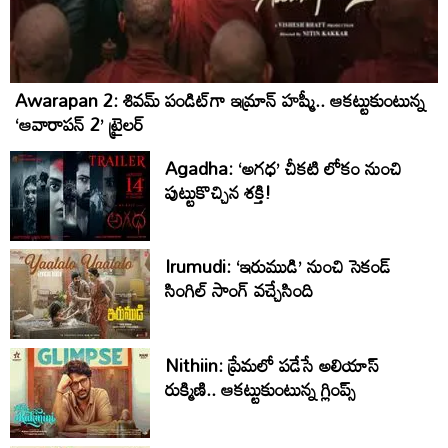
Awarapan 2: శివమ్ పండిట్‌గా ఇమ్రాన్ హష్మీ.. ఆకట్టుకుంటున్న
‘ఆవారాపన్ 2’ ట్రైలర్
Agadha: ‘అగధ’ చీకటి లోకం నుంచి
పుట్టుకొచ్చిన శక్తి!
Irumudi: ‘ఇరుముడి’ నుంచి సెకండ్
సింగిల్ సాంగ్ వచ్చేసింది
Nithiin: ప్రేమలో పడేసే అలియాస్
రుక్మిణి.. ఆకట్టుకుంటున్న గ్లింప్స్‌