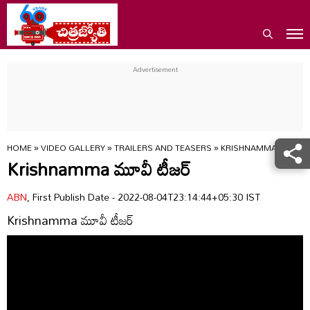
HOME
»
VIDEO GALLERY
»
TRAILERS AND TEASERS
»
KRISHNAMMA MOVIE O
Krishnamma మూవీ టీజర్
ABN
, First Publish Date - 2022-08-04T23:14:44+05:30 IST
Krishnamma మూవీ టీజర్