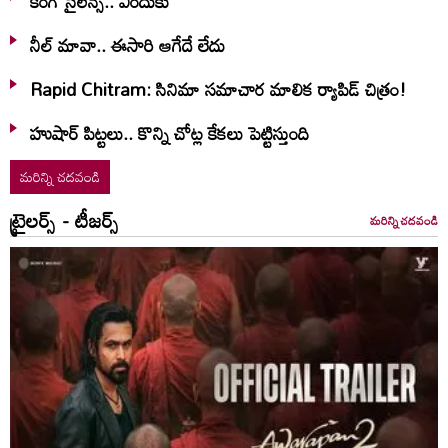
కింగ్ సైలెన్స్.. ఎందుకు
నీల్ మావా.. ఈసారి ఆగేదే లేదు
Rapid Chitram: సినిమా సమాచార మాలిక ర్యాపిడ్ చిత్రం!
హుషార్‌ పిట్టలు.. కొన్ని చోట్ల కేకలు పెట్టిస్తుంది
మరిన్ని చదవండి
ట్రైలర్స్ - టీజర్స్
మరిన్ని చదవండి