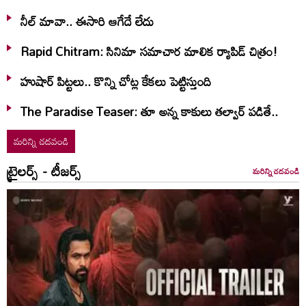
నీల్ మావా.. ఈసారి ఆగేదే లేదు
Rapid Chitram: సినిమా సమాచార మాలిక ర్యాపిడ్ చిత్రం!
హుషార్‌ పిట్టలు.. కొన్ని చోట్ల కేకలు పెట్టిస్తుంది
The Paradise Teaser: తూ అన్న కాకులు తల్వార్ పడితే..
మరిన్ని చదవండి
ట్రైలర్స్ - టీజర్స్
మరిన్ని చదవండి