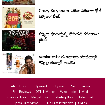
Crazy Kalyanam: సరదా సరదాగా ‘క్రేజీ
కళ్యాణం’ టీజర్
నవ్వులు పూయిస్తున్న ‘కొరియన్ కనకరాజు’
ట్రైలర్
Venkatesh: ఈ ఆడాళ్లకు యాటిట్యూడ్
తప్ప గ్రాటిట్యూడ్ ఉండదు
Latest News
Tollywood
Bollywood
South Cinema
Film Reviews
OTT
Videos
Web-stories
Viral
Cinema News
Miscellaneous
Photogallery
Hollywood
Special Interviews
OHRK Film Interviews
Oldies