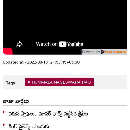
Powered by
Updated at - 2022-08-19T21:53:45+05:30
#THUMMALA NAGESWARA RAO
Tags
తాజా వార్తలు
వరుస ప్లాపులు.. సూపర్ ఛాన్స్ పట్టేసిన శ్రీలీల
కింగ్ సైలెన్స్.. ఎందుకు