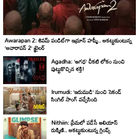
Awarapan 2: శివమ్ పండిట్‌గా ఇమ్రాన్ హష్మీ.. ఆకట్టుకుంటున్న
‘ఆవారాపన్ 2’ ట్రైలర్
Agadha: ‘అగధ’ చీకటి లోకం నుంచి
పుట్టుకొచ్చిన శక్తి!
Irumudi: ‘ఇరుముడి’ నుంచి సెకండ్
సింగిల్ సాంగ్ వచ్చేసింది
Nithiin: ప్రేమలో పడేసే అలియాస్
రుక్మిణి.. ఆకట్టుకుంటున్న గ్లింప్స్‌