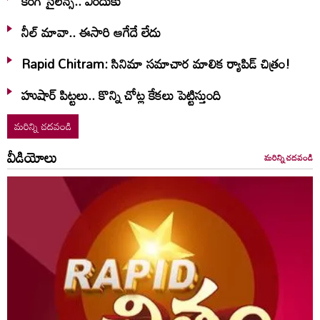
కింగ్ సైలెన్స్.. ఎందుకు
నీల్ మావా.. ఈసారి ఆగేదే లేదు
Rapid Chitram: సినిమా సమాచార మాలిక ర్యాపిడ్ చిత్రం!
హుషార్‌ పిట్టలు.. కొన్ని చోట్ల కేకలు పెట్టిస్తుంది
మరిన్ని చదవండి
వీడియోలు
మరిన్ని చదవండి