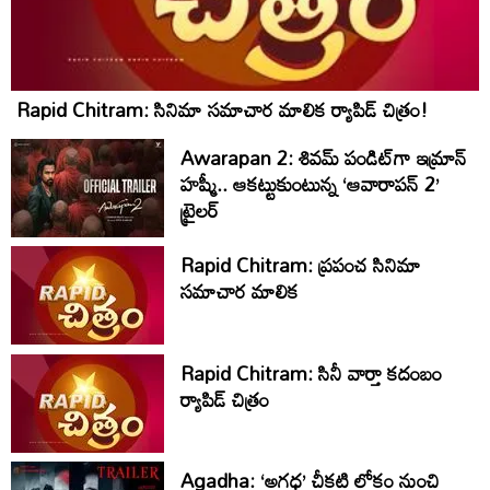
Rapid Chitram: సినిమా సమాచార మాలిక ర్యాపిడ్ చిత్రం!
Awarapan 2: శివమ్ పండిట్‌గా ఇమ్రాన్
హష్మీ.. ఆకట్టుకుంటున్న ‘ఆవారాపన్ 2’
ట్రైలర్
Rapid Chitram: ప్రపంచ సినిమా
సమాచార మాలిక
Rapid Chitram: సినీ వార్తా కదంబం
ర్యాపిడ్ చిత్రం
Agadha: ‘అగధ’ చీకటి లోకం నుంచి