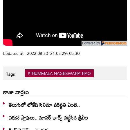
Powered by
Updated at - 2022-08-30T21:03:29+05:30
#THUMMALA NAGESWARA RAO
Tags
తాజా వార్తలు
తెలుగులో లోకేష్ సినిమా పరిస్థితి ఏంటి..
వరుస ప్లాపులు.. సూపర్ ఛాన్స్ పట్టేసిన శ్రీలీల