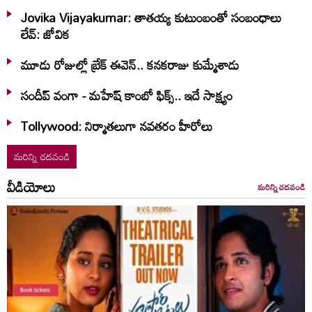
Jovika Vijayakumar: తాతయ్య కుటుంబంతో సంబంధాలు
లేవ్: జోవిక
మూడు రోజుల్లో బ్రేక్ ఈవెన్.. కనకరాజు కుమ్మేశాడు
సందీప్ వంగా - మహేష్ కాంబో ఫిక్స్.. ఇదే సాక్ష్యం
Tollywood: నిర్మాతలుగా నవతరం హీరోలు
మరిన్ని చదవండి
వీడియోలు
మరిన్ని చదవండి