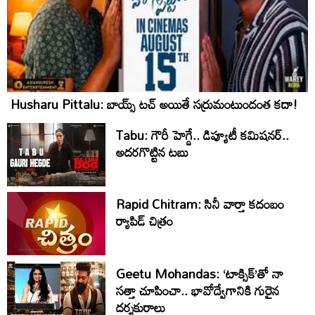
Husharu Pittalu: బాయ్స్ టచ్ అయితే సర్రుమంటుందంత కదా!
Tabu: గౌరీ హెగ్డే.. డిప్యూటీ కమిషనర్..
అదరగొట్టిన టబు
Rapid Chitram: సినీ వార్తా కదంబం
ర్యాపిడ్ చిత్రం
Geetu Mohandas: ‘టాక్సిక్‌’తో నా
సత్తా చూపించా.. భావోద్వేగానికి గురైన
దర్శకురాలు