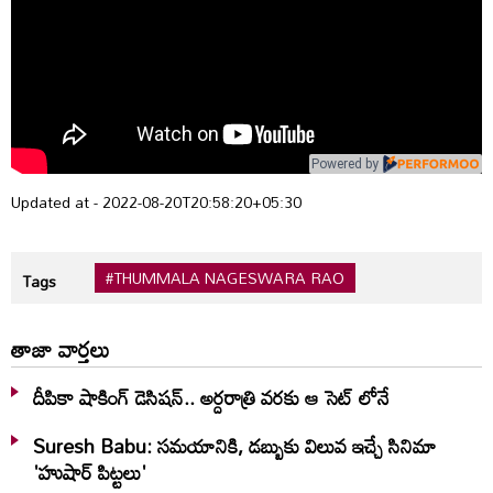
Powered by
Updated at - 2022-08-20T20:58:20+05:30
#THUMMALA NAGESWARA RAO
Tags
తాజా వార్తలు
దీపికా షాకింగ్ డెసిషన్.. అర్దరాత్రి వరకు ఆ సెట్ లోనే
Suresh Babu: సమయానికి, డబ్బుకు విలువ ఇచ్చే సినిమా
'హుషార్‌ పిట్టలు'