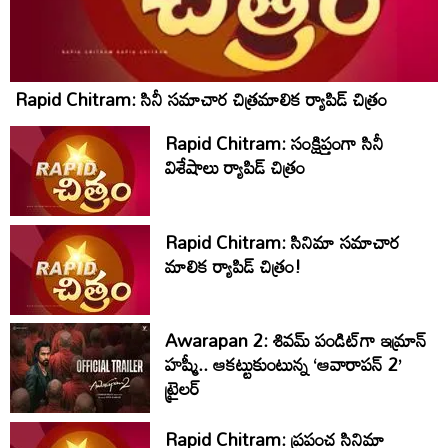
Rapid Chitram: సినీ సమాచార చిత్రమాలిక ర్యాపిడ్‌ చిత్రం
Rapid Chitram: సంక్షిప్తంగా సినీ
విశేషాలు ర్యాపిడ్ చిత్రం
Rapid Chitram: సినిమా సమాచార
మాలిక ర్యాపిడ్ చిత్రం!
Awarapan 2: శివమ్ పండిట్‌గా ఇమ్రాన్
హష్మీ.. ఆకట్టుకుంటున్న ‘ఆవారాపన్ 2’
ట్రైలర్
Rapid Chitram: ప్రపంచ సినిమా