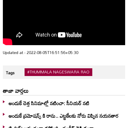
Updated at - 2022-08-05T16:51:56+05:30
#THUMMALA NAGESWARA RAO
Tags
తాజా వార్తలు
అందుకే చెత్త సినిమాల్లో నటించా: సీనియర్ నటి
అందుకే ప్రమోషన్స్ కి రాను.. ఎట్టకేలకు నోరు విప్పిన నయనతార