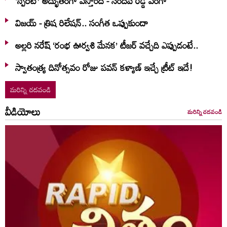
‘స్పిరిట్’ అద్భుతంగా వస్తోంది - సందీప్ రెడ్డి వంగా
విజయ్ - త్రిష రిలేషన్.. సంగీత ఒప్పుకుందా
అల్లరి నరేష్ ‘రంభ ఊర్వశి మేనక’ టీజర్ వచ్చేది ఎప్పుడంటే..
స్వాతంత్య్ర దినోత్సవం రోజు పవన్ కళ్యాణ్ ఇచ్చే ట్రీట్ ఇదే!
మరిన్ని చదవండి
వీడియోలు
మరిన్ని చదవండి