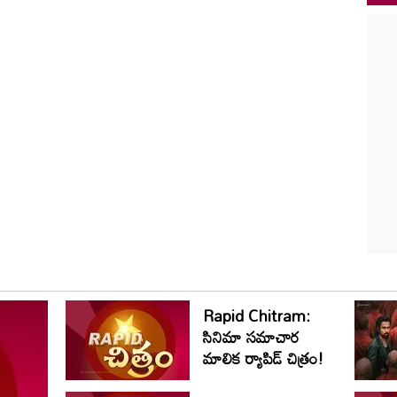
Rapid Chitram:
సినిమా సమాచార
మాలిక ర్యాపిడ్ చిత్రం!