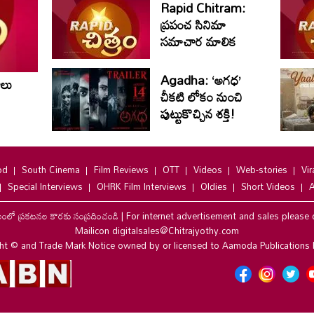
Rapid Chitram:
ప్రపంచ సినిమా
సమాచార మాలిక
Agadha: ‘అగధ’
ాలు
చీకటి లోకం నుంచి
పుట్టుకొచ్చిన శక్తి!
od
South Cinema
Film Reviews
OTT
Videos
Web-stories
Vir
Special Interviews
OHRK Film Interviews
Oldies
Short Videos
A
లంలో ప్రకటనల కొరకు సంప్రదించండి
|
For internet advertisement and sales please 
Mailicon digitalsales@Chitrajyothy.com
ht © and Trade Mark Notice owned by or licensed to Aamoda Publications 