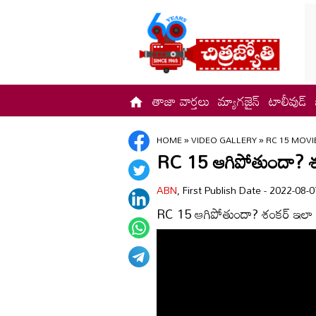
తాజా వార్తలు
మ్యాగజైన్
టాలీవుడ్
HOME
»
VIDEO GALLERY
»
RC 15 MOV
RC 15 ఆగిపోతుందా? శంక
ABN
, First Publish Date - 2022-08
RC 15 ఆగిపోతుందా? శంకర్ ఇలా చేస