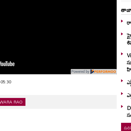
తాజా
ర
హ
శి
V
స
హి
Powered by
ఎన
+05:30
ఎట
SWARA RAO
Di
స
మరిన