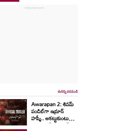
మరిన్ని చదవండి
Awarapan 2: శివమ్
పండిట్‌గా ఇమ్రాన్
హష్మీ.. ఆకట్టుకుంటున్న
‘ఆవారాపన్ 2’ ట్రైలర్