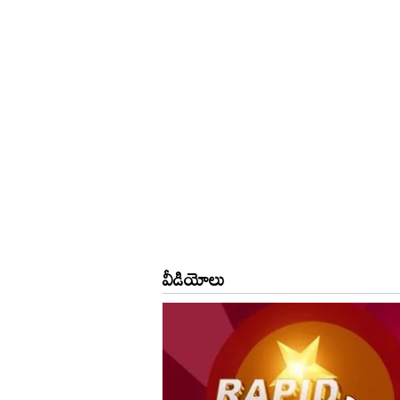
వీడియోలు