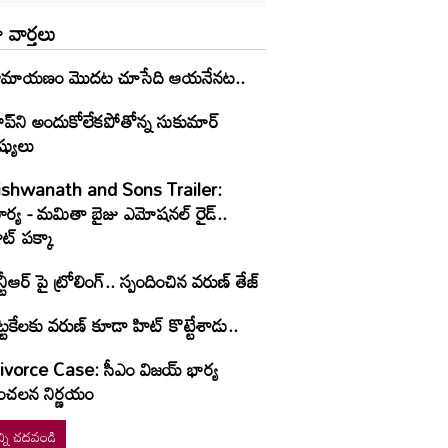
 వార్తలు
ామాయణం మొదట చూసేది ఆయనేనట..
ైప్‌ని అందుకోలేకపోతోన్న సుకుమార్
ష్యులు
ishwanath and Sons Trailer:
ూర్య - మమితా బైజు ఎమోషనల్ రైడ్..
ట్ పక్కా
్టీఆర్ పై ట్రోలింగ్.. స్పందించిన వరుణ్ తేజ్
్టకేలకు వరుణ్ కూడా హిట్ కొట్టేశాడు..
vorce Case: సీఎం విజయ్ భార్య
ంచలన నిర్ణయం
్ని చదవండి