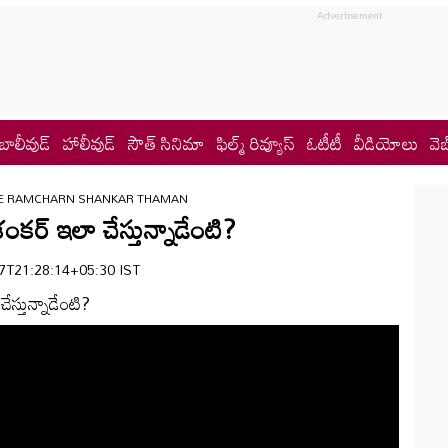
బాలీవుడ్
హాలీవుడ్
సౌత్ సినిమా
ఫిల్మ్ రివ్యూస్
ఓటీటీ
వీడియోలు
వెబ
IE RAMCHARN SHANKAR THAMAN
ర్ ఇలా చేస్తున్నాడేంటి?
-07T21:28:14+05:30 IST
్తున్నాడేంటి?