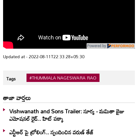
Powered by
Updated at - 2022-08-11T22:33:28+05:30
#THUMMALA NAGESWARA RAO
Tags
తాజా వార్తలు
Vishwanath and Sons Trailer: సూర్య - మమితా బైజు
ఎమోషనల్ రైడ్.. హిట్ పక్కా
ఎన్టీఆర్ పై ట్రోలింగ్.. స్పందించిన వరుణ్ తేజ్