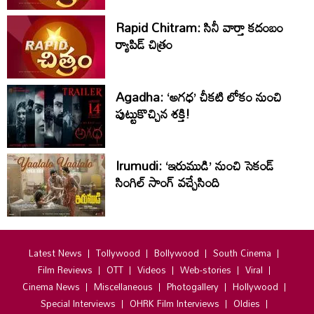
Rapid Chitram: సినీ వార్తా కదంబం
ర్యాపిడ్ చిత్రం
Agadha: ‘అగధ’ చీకటి లోకం నుంచి
పుట్టుకొచ్చిన శక్తి!
Irumudi: ‘ఇరుముడి’ నుంచి సెకండ్
సింగిల్ సాంగ్ వచ్చేసింది
Latest News
Tollywood
Bollywood
South Cinema
Film Reviews
OTT
Videos
Web-stories
Viral
Cinema News
Miscellaneous
Photogallery
Hollywood
Special Interviews
OHRK Film Interviews
Oldies