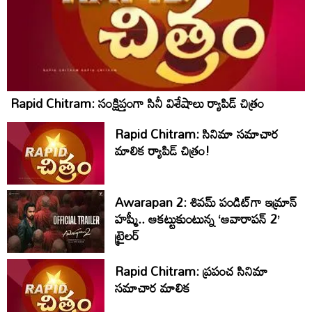
Rapid Chitram: సంక్షిప్తంగా సినీ విశేషాలు ర్యాపిడ్ చిత్రం
Rapid Chitram: సినిమా సమాచార
మాలిక ర్యాపిడ్ చిత్రం!
Awarapan 2: శివమ్ పండిట్‌గా ఇమ్రాన్
హష్మీ.. ఆకట్టుకుంటున్న ‘ఆవారాపన్ 2’
ట్రైలర్
Rapid Chitram: ప్రపంచ సినిమా
సమాచార మాలిక