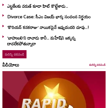
ఎట్టకేలకు వరుణ్ కూడా హిట్ కొట్టేశాడు..
Divorce Case: సీఎం విజయ్ భార్య సంచలన నిర్ణయం
‘కొరియన్ కనకరాజు’ నాయికపైనే ఇప్పుడందరి చూపు..!
‘బాహుబలి’ని దాచాడు కానీ.. మహేష్‌ని జక్కన్న
దాచలేకపోతున్నాడా
మరిన్ని చదవండి
వీడియోలు
మరిన్ని చదవండి