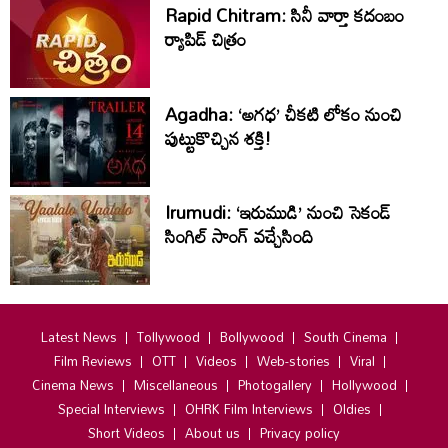
Rapid Chitram: సినీ వార్తా కదంబం
ర్యాపిడ్ చిత్రం
Agadha: ‘అగధ’ చీకటి లోకం నుంచి
పుట్టుకొచ్చిన శక్తి!
Irumudi: ‘ఇరుముడి’ నుంచి సెకండ్
సింగిల్ సాంగ్ వచ్చేసింది
Latest News
Tollywood
Bollywood
South Cinema
Film Reviews
OTT
Videos
Web-stories
Viral
Cinema News
Miscellaneous
Photogallery
Hollywood
Special Interviews
OHRK Film Interviews
Oldies
Short Videos
About us
Privacy policy