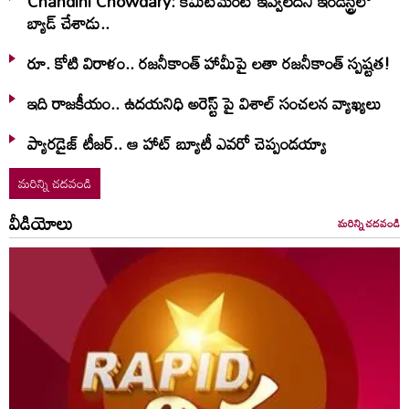
Chandini Chowdary: కమిట్‌మెంట్ ఇవ్వలేదని ఇండస్ట్రీలో
బ్యాడ్ చేశాడు..
రూ. కోటి విరాళం.. రజనీకాంత్ హామీపై లతా రజనీకాంత్ స్పష్టత!
ఇది రాజకీయం.. ఉదయనిధి అరెస్ట్ పై విశాల్ సంచలన వ్యాఖ్యలు
ప్యారడైజ్ టీజర్.. ఆ హాట్ బ్యూటీ ఎవరో చెప్పండయ్యా
మరిన్ని చదవండి
వీడియోలు
మరిన్ని చదవండి