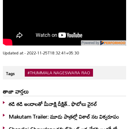
Powered by
Updated at - 2022-11-25T18:32:41+05:30
#THUMMALA NAGESWARA RAO
Tags
తాజా వార్తలు
తడి తడి అందాలతో మీనాక్షి దీక్షిత్‌.. ఫొటోలు వైరల్
Makutam Trailer: మూడు పాత్రల్లో విశాల్ నట విశ్వరూపం