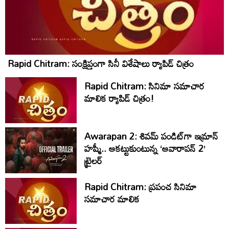
Rapid Chitram: సంక్షిప్తంగా సినీ విశేషాలు ర్యాపిడ్ చిత్రం
Rapid Chitram: సినిమా సమాచార
మాలిక ర్యాపిడ్ చిత్రం!
Awarapan 2: శివమ్ పండిట్‌గా ఇమ్రాన్
హష్మీ.. ఆకట్టుకుంటున్న ‘ఆవారాపన్ 2’
ట్రైలర్
Rapid Chitram: ప్రపంచ సినిమా
సమాచార మాలిక