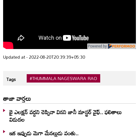
Powered by
Updated at - 2022-08-20T20:39:39+05:30
#THUMMALA NAGESWARA RAO
Tags
తాజా వార్తలు
బై ఎలక్షన్ వద్దని చెప్పినా వినని జానీ మాస్టర్ వైఫ్.. ఫలితాలు
విడుదల
ఇక ఇప్పుడు మెగా మేనల్లుడు వంతు..