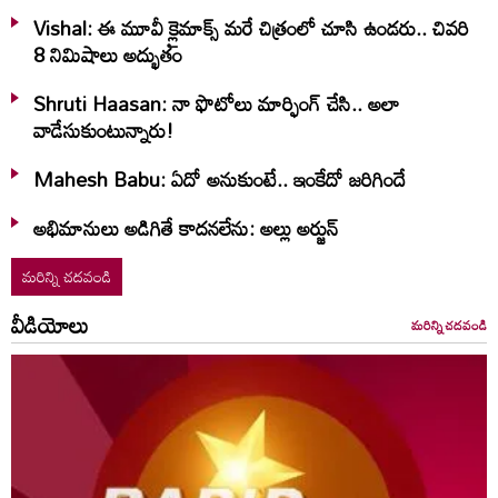
Vishal: ఈ మూవీ క్లైమాక్స్ మరే చిత్రంలో చూసి ఉండరు.. చివరి
8 నిమిషాలు అద్భుతం
Shruti Haasan: నా ఫొటోలు మార్ఫింగ్ చేసి.. అలా
వాడేసుకుంటున్నారు!
Mahesh Babu: ఏదో అనుకుంటే.. ఇంకేదో జరిగిందే
అభిమానులు అడిగితే కాదనలేను: అల్లు అర్జున్
మరిన్ని చదవండి
వీడియోలు
మరిన్ని చదవండి