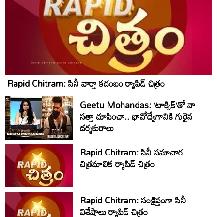
Rapid Chitram: సినీ వార్తా కదంబం ర్యాపిడ్ చిత్రం
Geetu Mohandas: ‘టాక్సిక్‌’తో నా
సత్తా చూపించా.. భావోద్వేగానికి గురైన
దర్శకురాలు
Rapid Chitram: సినీ సమాచార
చిత్రమాలిక ర్యాపిడ్‌ చిత్రం
Rapid Chitram: సంక్షిప్తంగా సినీ
విశేషాలు ర్యాపిడ్ చిత్రం