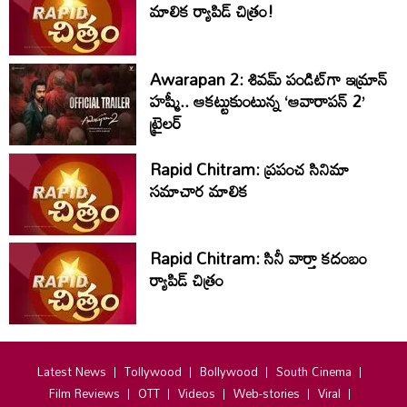
మాలిక ర్యాపిడ్ చిత్రం!
Awarapan 2: శివమ్ పండిట్‌గా ఇమ్రాన్
హష్మీ.. ఆకట్టుకుంటున్న ‘ఆవారాపన్ 2’
ట్రైలర్
Rapid Chitram: ప్రపంచ సినిమా
సమాచార మాలిక
Rapid Chitram: సినీ వార్తా కదంబం
ర్యాపిడ్ చిత్రం
Latest News
Tollywood
Bollywood
South Cinema
Film Reviews
OTT
Videos
Web-stories
Viral