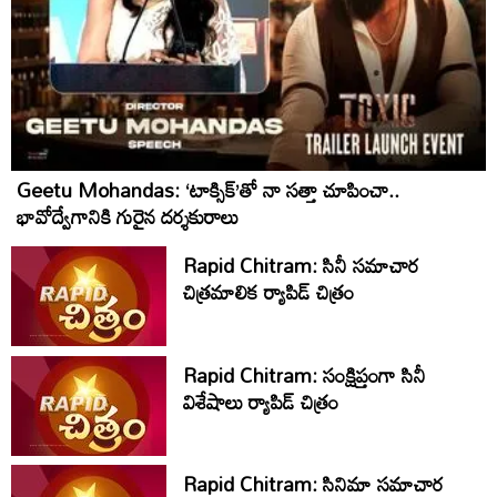
Geetu Mohandas: ‘టాక్సిక్‌’తో నా సత్తా చూపించా..
భావోద్వేగానికి గురైన దర్శకురాలు
Rapid Chitram: సినీ సమాచార
చిత్రమాలిక ర్యాపిడ్‌ చిత్రం
Rapid Chitram: సంక్షిప్తంగా సినీ
విశేషాలు ర్యాపిడ్ చిత్రం
Rapid Chitram: సినిమా సమాచార