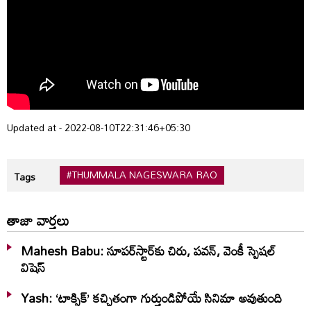
Updated at - 2022-08-10T22:31:46+05:30
#THUMMALA NAGESWARA RAO
Tags
తాజా వార్తలు
Mahesh Babu: సూపర్‌స్టార్‌కు చిరు, పవన్‌, వెంకీ స్పెషల్‌
విషెస్‌
Yash: ‘టాక్సిక్’ కచ్చితంగా గుర్తుండిపోయే సినిమా అవుతుంది