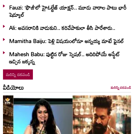
Fauzi: ‘ఫౌజీ’లో హైఓల్టేజ్‌ యాక్షన్‌.. మూడు వారాల పాటు భారీ
షెడ్యూల్‌
Ali: అవసరానికి వాడుకుని.. కరివేపాకులా తీసి పారేశారు..
Mamitha Baiju: పెళ్లి విషయంలోనూ అన్నయ్య మాటే ఫైనల్‌
Mahesh Babu: పుట్టిన రోజు స్పెషల్.. అదిరిపోయే అప్డేట్
ఇచ్చిన జక్కన్న
మరిన్ని చదవండి
వీడియోలు
మరిన్ని చదవండి