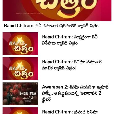
Rapid Chitram: సినీ సమాచార చిత్రమాలిక ర్యాపిడ్‌ చిత్రం
Rapid Chitram: సంక్షిప్తంగా సినీ
విశేషాలు ర్యాపిడ్ చిత్రం
Rapid Chitram: సినిమా సమాచార
మాలిక ర్యాపిడ్ చిత్రం!
Awarapan 2: శివమ్ పండిట్‌గా ఇమ్రాన్
హష్మీ.. ఆకట్టుకుంటున్న ‘ఆవారాపన్ 2’
ట్రైలర్
Rapid Chitram: ప్రపంచ సినిమా