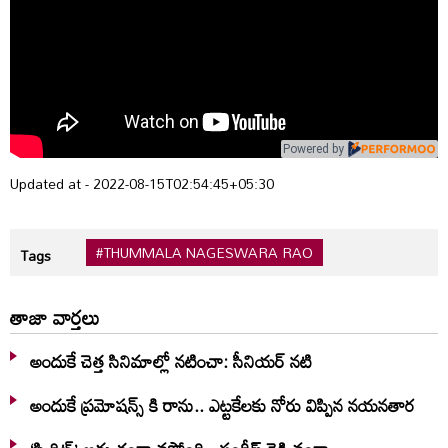
Powered by
Updated at - 2022-08-15T02:54:45+05:30
#THUMMALA NAGESWARA RAO
Tags
తాజా వార్తలు
అందుకే చెత్త సినిమాల్లో నటించా: సీనియర్ నటి
అందుకే ప్రమోషన్స్ కి రాను.. ఎట్టకేలకు నోరు విప్పిన నయనతార