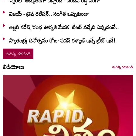
‘స్పిరిట్’ అద్భుతంగా వస్తోంది - సందీప్ రెడ్డి వంగా
విజయ్ - త్రిష రిలేషన్.. సంగీత ఒప్పుకుందా
అల్లరి నరేష్ ‘రంభ ఊర్వశి మేనక’ టీజర్ వచ్చేది ఎప్పుడంటే..
స్వాతంత్య్ర దినోత్సవం రోజు పవన్ కళ్యాణ్ ఇచ్చే ట్రీట్ ఇదే!
మరిన్ని చదవండి
వీడియోలు
మరిన్ని చదవండి