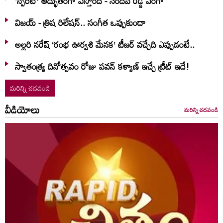
‘స్పిరిట్’ అద్భుతంగా వస్తోంది - సందీప్ రెడ్డి వంగా
విజయ్ - త్రిష రిలేషన్.. సంగీత ఒప్పుకుందా
అల్లరి నరేష్ ‘రంభ ఊర్వశి మేనక’ టీజర్ వచ్చేది ఎప్పుడంటే..
స్వాతంత్య్ర దినోత్సవం రోజు పవన్ కళ్యాణ్ ఇచ్చే ట్రీట్ ఇదే!
మరిన్ని చదవండి
వీడియోలు
మరిన్ని చదవండి