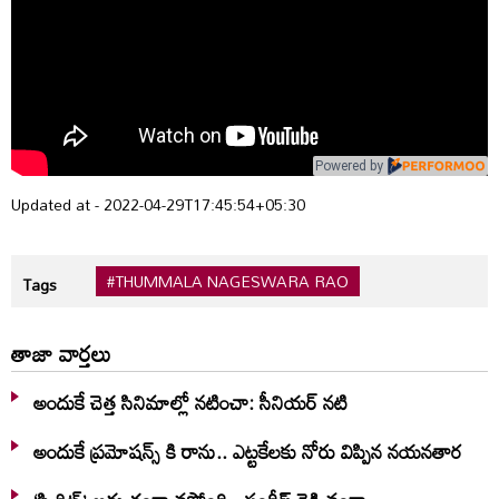
Powered by
Updated at - 2022-04-29T17:45:54+05:30
#THUMMALA NAGESWARA RAO
Tags
తాజా వార్తలు
అందుకే చెత్త సినిమాల్లో నటించా: సీనియర్ నటి
అందుకే ప్రమోషన్స్ కి రాను.. ఎట్టకేలకు నోరు విప్పిన నయనతార