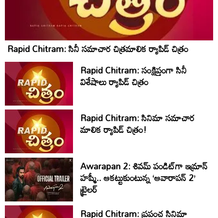
Rapid Chitram: సినీ సమాచార చిత్రమాలిక ర్యాపిడ్‌ చిత్రం
Rapid Chitram: సంక్షిప్తంగా సినీ
విశేషాలు ర్యాపిడ్ చిత్రం
Rapid Chitram: సినిమా సమాచార
మాలిక ర్యాపిడ్ చిత్రం!
Awarapan 2: శివమ్ పండిట్‌గా ఇమ్రాన్
హష్మీ.. ఆకట్టుకుంటున్న ‘ఆవారాపన్ 2’
ట్రైలర్
Rapid Chitram: ప్రపంచ సినిమా