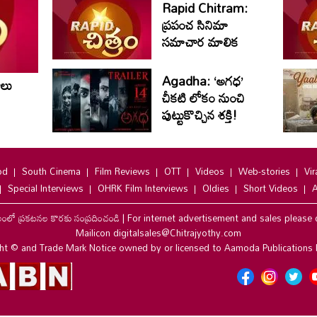
Rapid Chitram:
ప్రపంచ సినిమా
సమాచార మాలిక
Agadha: ‘అగధ’
ాలు
చీకటి లోకం నుంచి
పుట్టుకొచ్చిన శక్తి!
od
South Cinema
Film Reviews
OTT
Videos
Web-stories
Vir
Special Interviews
OHRK Film Interviews
Oldies
Short Videos
A
లంలో ప్రకటనల కొరకు సంప్రదించండి
|
For internet advertisement and sales please 
Mailicon digitalsales@Chitrajyothy.com
ht © and Trade Mark Notice owned by or licensed to Aamoda Publications 