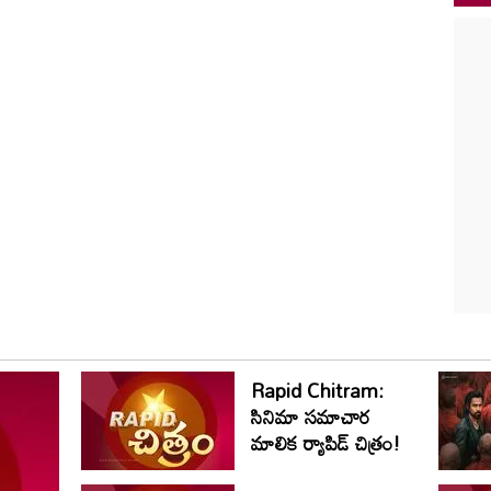
Rapid Chitram:
సినిమా సమాచార
మాలిక ర్యాపిడ్ చిత్రం!