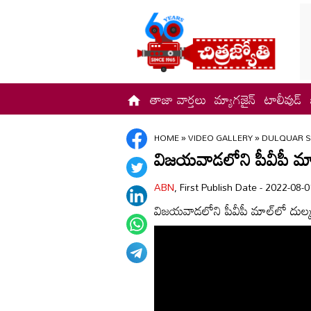
తాజా వార్తలు
మ్యాగజైన్
టాలీవుడ్
HOME
»
VIDEO GALLERY
»
DULQUAR S
విజయవాడలోని పీవీపీ మాల్
ABN
, First Publish Date - 2022-08
విజయవాడలోని పీవీపీ మాల్‌లో దుల్క