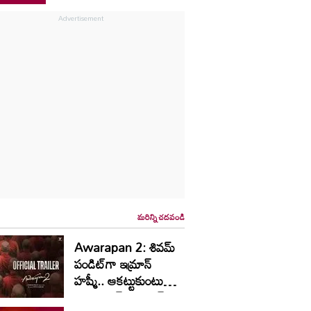
మరిన్ని చదవండి
Awarapan 2: శివమ్
పండిట్‌గా ఇమ్రాన్
హష్మీ.. ఆకట్టుకుంటున్న
‘ఆవారాపన్ 2’ ట్రైలర్