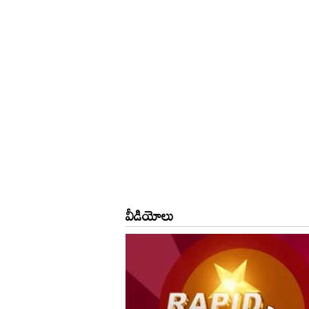
వీడియోలు