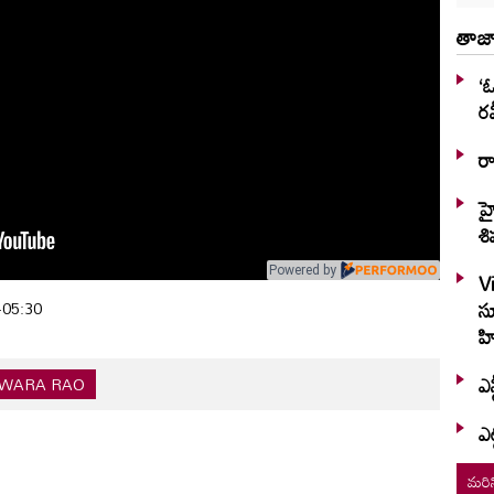
తాజా
‘ఓ
రవ
ర
హ
శి
Powered by
V
స
+05:30
హి
ఎన
SWARA RAO
ఎట
మరిన