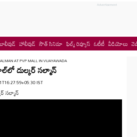
బాలీవుడ్
హాలీవుడ్
సౌత్ సినిమా
ఫిల్మ్ రివ్యూస్
ఓటీటీ
వీడియోలు
వెబ
ALMAN AT PVP MALL IN VIJAYAWADA
‌లో దుల్కర్ సల్మాన్
-01T16:27:59+05:30 IST
ర్ సల్మాన్