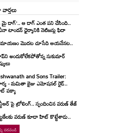
 వార్తలు
 మై డాగ్’.. ఆ డాగ్ ఎంత పని చేసింది..
ీనా టాండన్ ధైర్యానికి నెటిజన్లు ఫిదా
ామాయణం మొదట చూసేది ఆయనేనట..
ైప్‌ని అందుకోలేకపోతోన్న సుకుమార్
ష్యులు
ishwanath and Sons Trailer:
ూర్య - మమితా బైజు ఎమోషనల్ రైడ్..
ట్ పక్కా
్టీఆర్ పై ట్రోలింగ్.. స్పందించిన వరుణ్ తేజ్
్టకేలకు వరుణ్ కూడా హిట్ కొట్టేశాడు..
్ని చదవండి