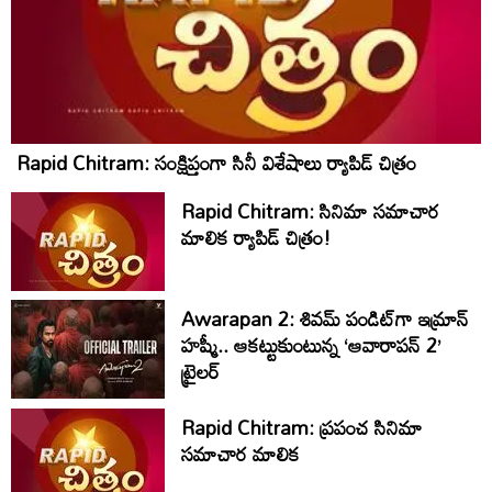
Rapid Chitram: సంక్షిప్తంగా సినీ విశేషాలు ర్యాపిడ్ చిత్రం
Rapid Chitram: సినిమా సమాచార
మాలిక ర్యాపిడ్ చిత్రం!
Awarapan 2: శివమ్ పండిట్‌గా ఇమ్రాన్
హష్మీ.. ఆకట్టుకుంటున్న ‘ఆవారాపన్ 2’
ట్రైలర్
Rapid Chitram: ప్రపంచ సినిమా
సమాచార మాలిక