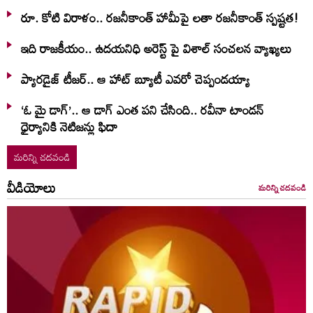
రూ. కోటి విరాళం.. రజనీకాంత్ హామీపై లతా రజనీకాంత్ స్పష్టత!
ఇది రాజకీయం.. ఉదయనిధి అరెస్ట్ పై విశాల్ సంచలన వ్యాఖ్యలు
ప్యారడైజ్ టీజర్.. ఆ హాట్ బ్యూటీ ఎవరో చెప్పండయ్యా
‘ఓ మై డాగ్’.. ఆ డాగ్ ఎంత పని చేసింది.. రవీనా టాండన్
ధైర్యానికి నెటిజన్లు ఫిదా
మరిన్ని చదవండి
వీడియోలు
మరిన్ని చదవండి