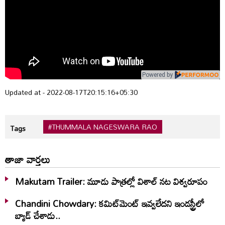
Powered by
Updated at - 2022-08-17T20:15:16+05:30
#THUMMALA NAGESWARA RAO
Tags
తాజా వార్తలు
Makutam Trailer: మూడు పాత్రల్లో విశాల్ నట విశ్వరూపం
Chandini Chowdary: కమిట్‌మెంట్ ఇవ్వలేదని ఇండస్ట్రీలో
బ్యాడ్ చేశాడు..