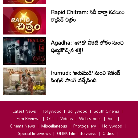
Rapid Chitram: సినీ వార్తా కదంబం
ర్యాపిడ్ చిత్రం
Agadha: ‘అగధ’ చీకటి లోకం నుంచి
పుట్టుకొచ్చిన శక్తి!
Irumudi: ‘ఇరుముడి’ నుంచి సెకండ్
సింగిల్ సాంగ్ వచ్చేసింది
Latest News
Tollywood
Bollywood
South Cinema
Film Reviews
OTT
Videos
Web-stories
Viral
Cinema News
Miscellaneous
Photogallery
Hollywood
Special Interviews
OHRK Film Interviews
Oldies