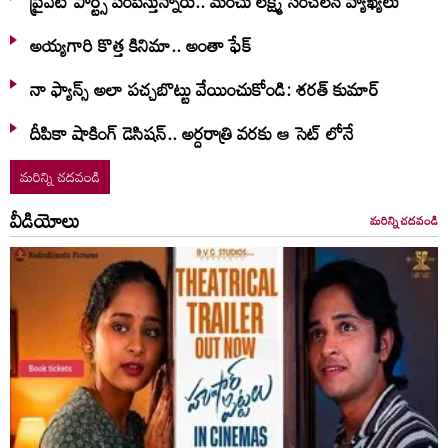
ప్రైవేట్ పార్ట్స్ పంపిస్తున్నారు.. మంచు లక్ష్మీ సంచలన వ్యాఖ్యలు
అయ్యగారి కొత్త కినిమా.. అంతా ఫేక్
నా ఫ్యాన్స్ అలా పచ్చబొట్టు వేయించుకోండి: శరత్ కుమార్
దీపికా షాకింగ్ డెసిషన్.. అర్దరాత్రి వరకు ఆ సెట్ లోనే
మరిన్ని చదవండి
వీడియోలు
మరిన్ని చదవండి