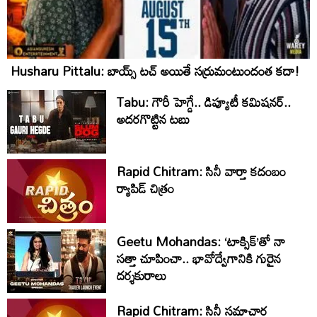
Husharu Pittalu: బాయ్స్ టచ్ అయితే సర్రుమంటుందంత కదా!
Tabu: గౌరీ హెగ్డే.. డిప్యూటీ కమిషనర్..
అదరగొట్టిన టబు
Rapid Chitram: సినీ వార్తా కదంబం
ర్యాపిడ్ చిత్రం
Geetu Mohandas: ‘టాక్సిక్‌’తో నా
సత్తా చూపించా.. భావోద్వేగానికి గురైన
దర్శకురాలు
Rapid Chitram: సినీ సమాచార