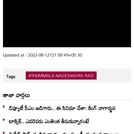
Updated at - 2022-08-12T21:58:49+05:30
#THUMMALA NAGESWARA RAO
Tags
తాజా వార్తలు
డిప్యూటీ సీఎం అడిగారు.. ఈ సినిమా చేశా: కింగ్ నాగార్జున
టాక్సిక్.. ఎవరెవరు ఎంతెంత తీసుకున్నారంటే